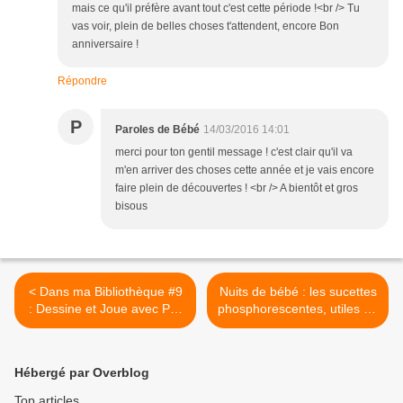
mais ce qu'il préfère avant tout c'est cette période !<br /> Tu
vas voir, plein de belles choses t'attendent, encore Bon
anniversaire !
Répondre
P
Paroles de Bébé
14/03/2016 14:01
merci pour ton gentil message ! c'est clair qu'il va
m'en arriver des choses cette année et je vais encore
faire plein de découvertes ! <br /> A bientôt et gros
bisous
< Dans ma Bibliothèque #9
Nuits de bébé : les sucettes
: Dessine et Joue avec Poli
phosphorescentes, utiles ou
!
pas ? >
Hébergé par Overblog
Top articles