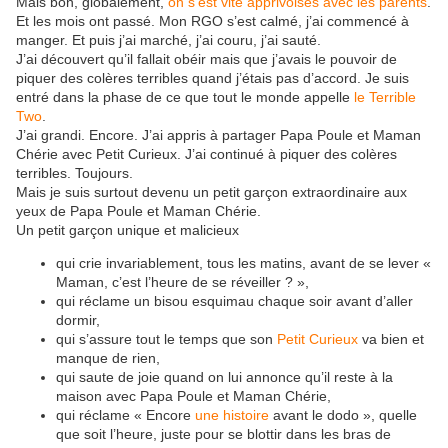
Mais bon, globalement,
on s’est vite apprivoisés avec les parents
.
Et les mois ont passé. Mon RGO s’est calmé, j’ai commencé à
manger. Et puis j’ai marché, j’ai couru, j’ai sauté.
J’ai découvert qu’il fallait obéir mais que j’avais le pouvoir de
piquer des colères terribles quand j’étais pas d’accord. Je suis
entré dans la phase de ce que tout le monde appelle
le Terrible
Two
.
J’ai grandi. Encore. J’ai appris à partager Papa Poule et Maman
Chérie avec Petit Curieux. J’ai continué à piquer des colères
terribles. Toujours.
Mais je suis surtout devenu un petit garçon extraordinaire aux
yeux de Papa Poule et Maman Chérie.
Un petit garçon unique et malicieux
qui crie invariablement, tous les matins, avant de se lever «
Maman, c’est l’heure de se réveiller ? »,
qui réclame un bisou esquimau chaque soir avant d’aller
dormir,
qui s’assure tout le temps que son
Petit Curieux
va bien et
manque de rien,
qui saute de joie quand on lui annonce qu’il reste à la
maison avec Papa Poule et Maman Chérie,
qui réclame « Encore
une histoire
avant le dodo », quelle
que soit l’heure, juste pour se blottir dans les bras de