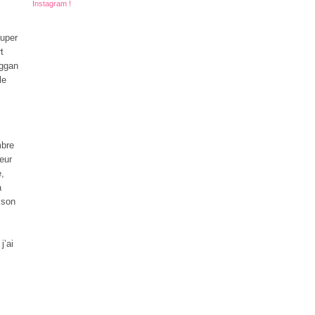
Instagram !
super
t
oggan
le
mbre
eur
e,
a
 son
j’ai