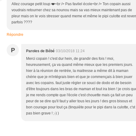
Allez courage petit loup ❤️<br /> Pas favilel école<br /> Ton copain aussi
voudrais retourner chez sa nounou mais sa vas mieux maintenant pas de
pleur mais on le vois stresser quand meme et même le pipi culotte est reve
parfois ????
Répondre
P
Paroles de Bébé
03/10/2018 11:24
Merci copain ! c'est dur hein, de grandir des fois ! moi,
heureusement, ça va quand même mieux que les premiers jours.
hier à la réunion de rentrée, la maitresse a même dit à maman
chérie que je m'intégrais bien et que je commençais à bien jouer
avec les copains. faut juste régler ce souci de dodo et de besoin
d'être toujours dans les bras de maman et tout ira bien ! je crois qu
je me rends compte que l'école c'est chouette mais ça fait un peu
peur de se dire qu'il faut y aller tous les jours ! des gros bisous et
bon courage pour tout ça (tinquiète pour le pipi dans la culotte, c'st
pas bien grave ! ;-) )