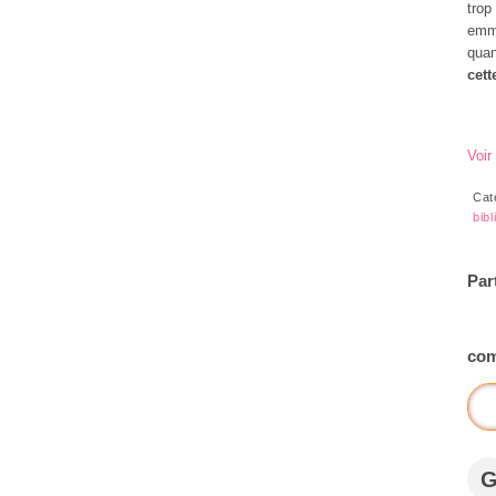
trop
emmè
quan
cett
Voir
Cat
bib
Par
com