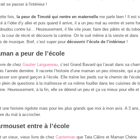
ait se passer à l'intérieur !
ette fois,
la peur de Timoté qui rentre en maternelle
me parle bien ! Il est 
té à l’idée d’y aller et puis quand il arrive, il a un peu mal au ventre et serre for
doudou contre lui… Heureusement, il file vite jouer, faire des pâtés et du tob
 la cour de récré et découvre la cantine. On le suit même à la sieste et dans 
s de musique. Bref, c’est super pour
découvrir l’école de l’intérieur
!
man a peur de l’école
ivre de chez
Gautier Languereau
, c’est Grand Bavard qui l’avait dans sa cha
is l’année dernière. Il raconte l’histoire d’une maman un peu stressée, qui a p
aisser son grand garçon à l’école. Elle traîne les pieds sur le chemin de l’écol
 plein de questions à la maîtresse et va même fouiller dans les cuisines de l
ine. Heureusement, à la fin, elle se détend un peu et ça va mieux pour elle et
t une histoire rigolote mais pour les plus grands que moi à mon avis. A 3 ans, 
re du mal à accrocher.
rmouset entre à l’école
t un vieux, vieux livre de chez
Casterman
que Tata Câlins et Maman Chérie