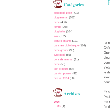
Catégories
blog bébé Lyon
(719)
blog maman
(702)
bébé
(436)
famille
(208)
blog bebe
(204)
livre
(152)
lecture enfants
(121)
La r
dans ma bibliotheque
(104)
Chér
bébé grandit
(93)
Gran
livre bébé
(86)
pleu
conseils maman
(71)
comm
bebe
(59)
s’ét
test produits
(54)
le d
camion porteur
(51)
avan
defi fou 2014
(50)
pour
Et p
Archives
Poul
me r
2026
Mai
(1)
fin 