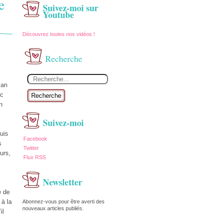
e
Suivez-moi sur
Youtube
Découvrez toutes nos vidéos !
Recherche
man
ec
Recherche
n
Suivez-moi
suis
Facebook
s
Twitter
urs,
Flux RSS
Newsletter
e de
à la
Abonnez-vous pour être averti des
nouveaux articles publiés.
il