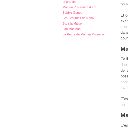
et grands
pouv
Maman Puissance 4 + 1
Bubble Gones
Et c
Les Broutilles de Nanou
exci
Six à la Maison
son 
Lou Mat Maé
dans
La Récré de Maman Pirouette
cour
Ma
Ce l
depu
de l
pose
cant
fils !
C’es
enco
Ma
C’es