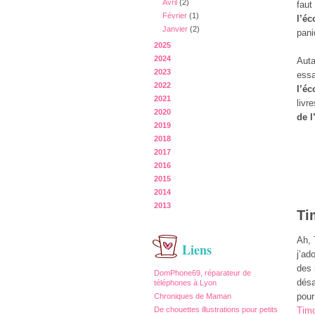
Avril
(2)
faut
Février
(1)
l’éc
Janvier
(2)
pani
2025
2024
Auta
2023
essa
2022
l’éc
2021
livr
2020
de l
2019
2018
2017
2016
2015
2014
2013
Ti
Ah, 
Liens
j’ad
des 
DomPhone69, réparateur de
désa
téléphones à Lyon
pour
Chroniques de Maman
De chouettes illustrations pour petits
Timo