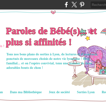
Paroles de Bébé(s)... et
plus si affinités !
Tous nos bons plans de sorties à Lyon, de lectures et d'aventures,
ponctués de morceaux choisis de notre vie lyonnaise ! Blog
familial... et on l'espère convivial, tenu une maman de deux
adorables bouts de chou !
an
Dans ma Bibliothèque
Jeux de société
Sorties Lyon
Re