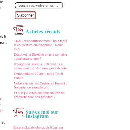
E
ar
m
de
a
i
l
Articles récents
es 5
TDAH et endormissement : on a testé
ment
la couverture enveloppante - Notre
avis
Découvrir la Slovénie en une semaine
: quel programme ?
Voyager en Slovénie : 10 choses à
savoir pour profiter sans prise de tête
Livres enfants 10 ans : notre Top 5
lecture
Notre avis sur les Croisières Ponant :
l'expérience avant le prix
Et si le jeu vidéo devenait source de
créativité pour nos préados ?
e
r
Suivez moi sur
de
Instagram
 et
Encore plus de photos de fifous sur