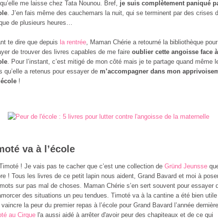
 qu’elle me laisse chez Tata Nounou. Bref,
je suis complètement paniqué p
ole
. J’en fais même des cauchemars la nuit, qui se terminent par des crises 
que de plusieurs heures…
nt te dire que depuis
la rentrée
, Maman Chérie a retourné la bibliothèque pour
yer de trouver des livres capables de me faire
oublier cette angoisse face à
ole
. Pour l’instant, c’est mitigé de mon côté mais je te partage quand même l
es qu’elle a retenus pour essayer de
m’accompagner dans mon apprivoise
’école
!
moté va à l’école
Timoté ! Je vais pas te cacher que c’est une collection de
Gründ Jeunsse
qu
ore ! Tous les livres de ce petit lapin nous aident, Grand Bavard et moi à pose
mots sur pas mal de choses. Maman Chérie s’en sert souvent pour essayer 
morcer des situations un peu tendues. Timoté va à la cantine a été bien utile
 vaincre la peur du premier repas à l’école pour Grand Bavard l’année dernière
té au Cirque
l'a aussi aidé à arrêter d'avoir peur des chapiteaux et de ce qui