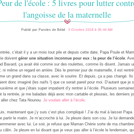
Peur de l'école : 5 livres pour lutter contr
l'angoisse de la maternelle
Publié par
Paroles de Bébé
3 Octobre 2018 à 05:44 AM
entrée, c’était il y a un mois tout pile et depuis cette date, Papa Poule et Ma
ie doivent
gérer une situation inconnue pour eux : la peur de l’école
. Av
d Bavard, ça avait été comme sur des roulettes, comme ils disent. Jamais u
r, ni même un regard en arrière. Dès le premier jour de maternelle, il est rentré
e un grand dans sa classe, avec le sourire. Et depuis, ça a pas changé. Ils
aient donc imaginé (les naïfs !) que ce serait pareil pour moi. D’autant que je 
euxième et que j’étais super impatient d’y rentrer à l’école. Plusieurs semaine
t la rentrée, je me baladais déjà avec mon cartable et pleurais, les derniers jo
 aller chez Tata Nounou.
Je voulais aller à l’école
.
uis, maintenant que j’y suis c’est plus compliqué ! J’ai du mal à laisser Papa
e partir le matin. Je m’accroche à lui. Je pleure dans son cou. Je lui demand
emmener avec lui. Le soir, je refuse que Maman Chérie sorte de ma chambre 
du câlin. Je pleure en lui disant que je veux pas aller à l’école le lendemain, qu’