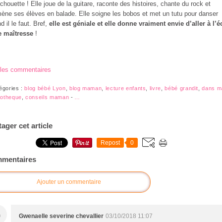
 chouette ! Elle joue de la guitare, raconte des histoires, chante du rock et
ne ses élèves en balade. Elle soigne les bobos et met un tutu pour danser
d il le faut. Bref,
elle est géniale et elle donne vraiment envie d’aller à l’é
e maîtresse
!
 les commentaires
égories :
blog bébé Lyon
,
blog maman
,
lecture enfants
,
livre
,
bébé grandit
,
dans m
liotheque
,
conseils maman
-
…
tager cet article
Repost
0
mentaires
Ajouter un commentaire
G
Gwenaelle severine chevallier
03/10/2018 11:07