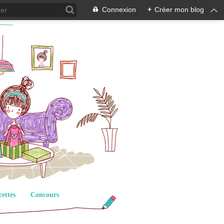
Connexion
+
Créer mon blog
cettes
Concours