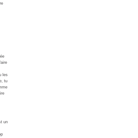
re
rée
faire
u les
e, tu
Comme
ire
st un
op