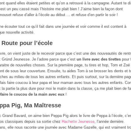
ent quand elles étaient petites et qu’on a retrouvé à la campagne. Autant te di
l est un peu cassé mais l’histoire me plait bien ! J’aime bien la façon dont
ouset refuse d’aller à l’école au début … et refuse d’en partir le soir !
me écouter tout ce qu’il fait dans une journée et voir comme il est content à
ue nouvelle activité.
 Route pour l’école
ivre, on vient juste de le recevoir parce que c’est une des nouveautés de rent
 Gründ Jeunesse. Je l’adore parce que c’est
un livre avec des tirettes
pour 
raitre de nouvelles choses. Sur la première page, tu tires et hop, Tom et Zoé
ent de sous leur couverture. Ensuite, tu aides Tom à se brosser les dents et t
ches au milieu de tous les autres enfants. Et puis surtout, sur la dernière pag
 fais faire coucou à leur papa et leur maman avec tous les autres enfants. 
t la partie la plus dure pour moi le matin dans la classe, ça me plait bien de fa
efaire le coucou de la main avec eux
!
ppa Pig, Ma Maîtresse
 Grand Bavard, on aime bien Peppa Pig alors le livre de Peppa à l’école, c’e
os classiques depuis sa sortie chez
Hachette Jeunesse
, l’année dernière.
ns, elle nous raconte une journée avec Madame Gazelle, qui est vraiment tr