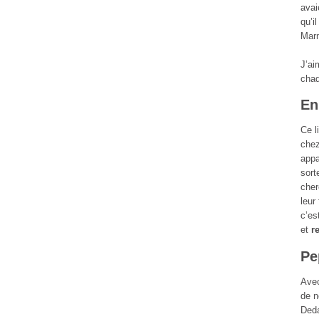
avai
qu’i
Marm
J’ai
chaq
En
Ce l
chez
appa
sort
cher
leur
c’es
et
r
Pe
Avec
de n
Deda