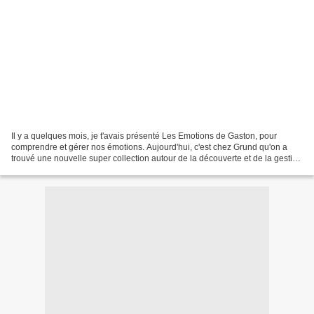
Il y a quelques mois, je t'avais présenté Les Emotions de Gaston, pour
comprendre et gérer nos émotions. Aujourd'hui, c'est chez Grund qu'on a
trouvé une nouvelle super collection autour de la découverte et de la gestion
des émotions. Il y a à la fois...