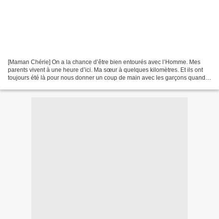
[Maman Chérie] On a la chance d’être bien entourés avec l’Homme. Mes
parents vivent à une heure d’ici. Ma sœur à quelques kilomètres. Et ils ont
toujours été là pour nous donner un coup de main avec les garçons quand
on en avait besoin. Mais ils travaillent,...