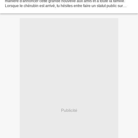
manière d'annoncer cette grande nouvelle aux amis et à toute la famille.
Lorsque le chérubin est arrivé, tu hésites entre faire un statut public sur
Facebook ou encore appeler un...
Publicité