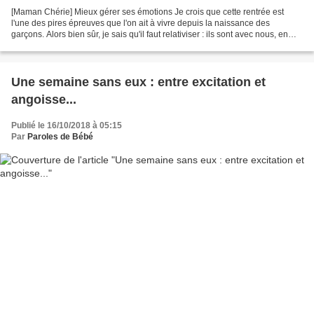
[Maman Chérie] Mieux gérer ses émotions Je crois que cette rentrée est
l'une des pires épreuves que l'on ait à vivre depuis la naissance des
garçons. Alors bien sûr, je sais qu'il faut relativiser : ils sont avec nous, en
pleine santé mais n'empêche que...
Une semaine sans eux : entre excitation et
angoisse...
Publié le 16/10/2018 à 05:15
Par
Paroles de Bébé