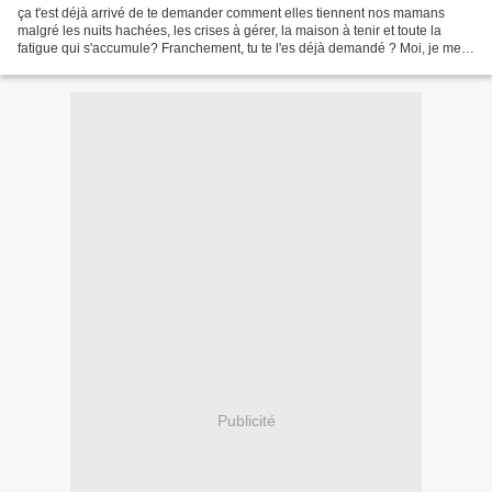
ça t'est déjà arrivé de te demander comment elles tiennent nos mamans
malgré les nuits hachées, les crises à gérer, la maison à tenir et toute la
fatigue qui s'accumule? Franchement, tu te l'es déjà demandé ? Moi, je me
suis posé la question, l'autre...
Publicité