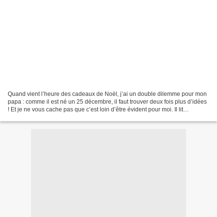
Quand vient l’heure des cadeaux de Noël, j’ai un double dilemme pour mon
papa : comme il est né un 25 décembre, il faut trouver deux fois plus d’idées
! Et je ne vous cache pas que c’est loin d’être évident pour moi. Il lit
énormément… mais depuis qu’il...