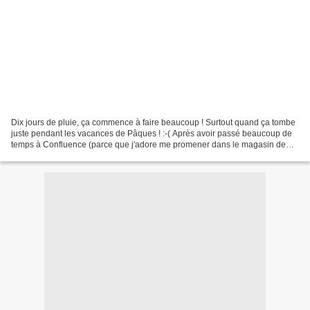
Dix jours de pluie, ça commence à faire beaucoup ! Surtout quand ça tombe
juste pendant les vacances de Pâques ! :-( Après avoir passé beaucoup de
temps à Confluence (parce que j'adore me promener dans le magasin de
jouets du dernier étage pendant des...