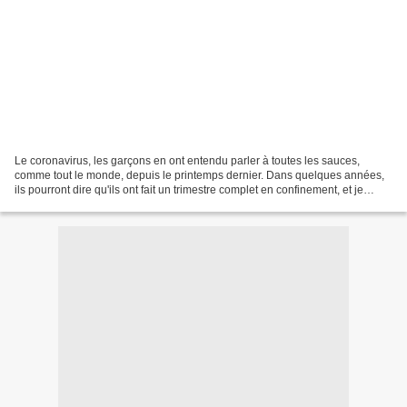
Le coronavirus, les garçons en ont entendu parler à toutes les sauces,
comme tout le monde, depuis le printemps dernier. Dans quelques années,
ils pourront dire qu'ils ont fait un trimestre complet en confinement, et je
pense que ça restera à jamais gravé...