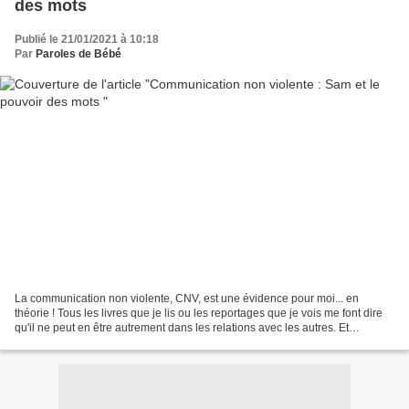
des mots
Publié le 21/01/2021 à 10:18
Par
Paroles de Bébé
La communication non violente, CNV, est une évidence pour moi... en
théorie ! Tous les livres que je lis ou les reportages que je vois me font dire
qu'il ne peut en être autrement dans les relations avec les autres. Et
pourtant, j'applique tout le contraire...