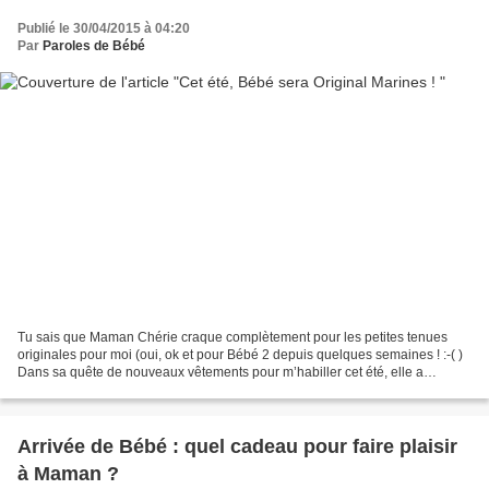
Publié le 30/04/2015 à 04:20
Par
Paroles de Bébé
Tu sais que Maman Chérie craque complètement pour les petites tenues
originales pour moi (oui, ok et pour Bébé 2 depuis quelques semaines ! :-( )
Dans sa quête de nouveaux vêtements pour m’habiller cet été, elle a
découvert une marque italienne qu’elle...
Arrivée de Bébé : quel cadeau pour faire plaisir
à Maman ?