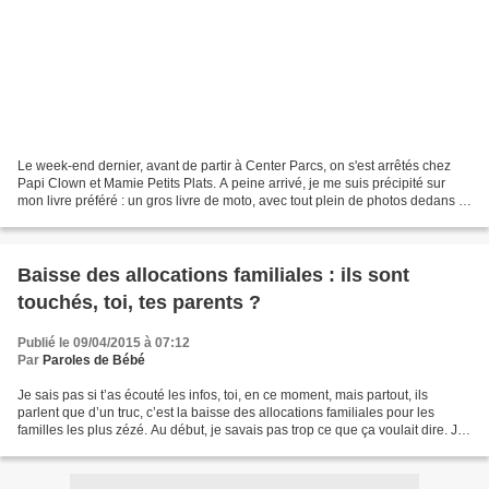
Le week-end dernier, avant de partir à Center Parcs, on s'est arrêtés chez
Papi Clown et Mamie Petits Plats. A peine arrivé, je me suis précipité sur
mon livre préféré : un gros livre de moto, avec tout plein de photos dedans !
Le rêve pour un petit garçon...
Baisse des allocations familiales : ils sont
touchés, toi, tes parents ?
Publié le 09/04/2015 à 07:12
Par
Paroles de Bébé
Je sais pas si t’as écouté les infos, toi, en ce moment, mais partout, ils
parlent que d’un truc, c’est la baisse des allocations familiales pour les
familles les plus zézé. Au début, je savais pas trop ce que ça voulait dire. Je
croyais que zézé, c’était...