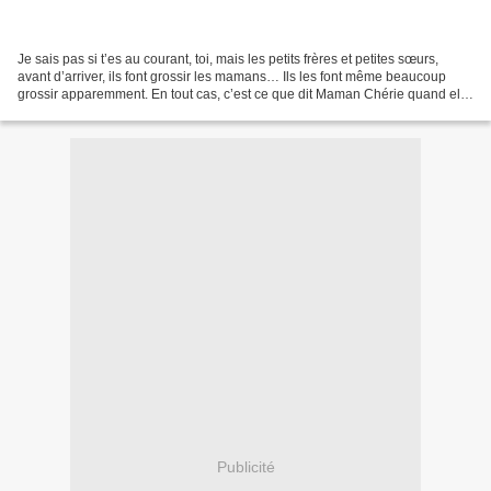
Je sais pas si t’es au courant, toi, mais les petits frères et petites sœurs,
avant d’arriver, ils font grossir les mamans… Ils les font même beaucoup
grossir apparemment. En tout cas, c’est ce que dit Maman Chérie quand elle
se regarde dans la glace...
Publicité