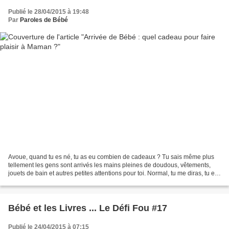
Publié le 28/04/2015 à 19:48
Par
Paroles de Bébé
Avoue, quand tu es né, tu as eu combien de cadeaux ? Tu sais même plus
tellement les gens sont arrivés les mains pleines de doudous, vêtements,
jouets de bain et autres petites attentions pour toi. Normal, tu me diras, tu es
le roi du moment et tout le...
Bébé et les Livres ... Le Défi Fou #17
Publié le 24/04/2015 à 07:15