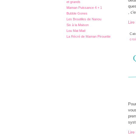
déta
et grands
ques
Maman Puissance 4 + 1
, c'e
Bubble Gones
Les Broutilles de Nanou
Lire 
Six à la Maison
Lou Mat Maé
Cat
La Récré de Maman Pirouette
cro
Pour
vous
prem
syst
Lire 