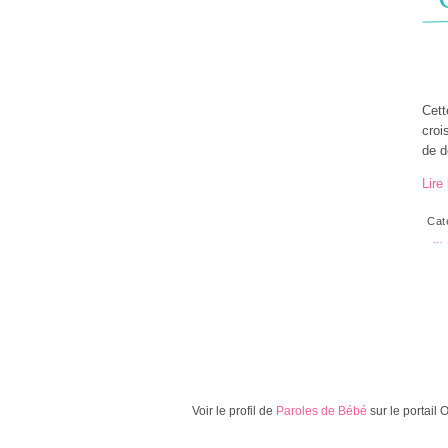
Cett
croi
de d
Lire 
Cat
…
Voir le profil de
Paroles de Bébé
sur le portail 