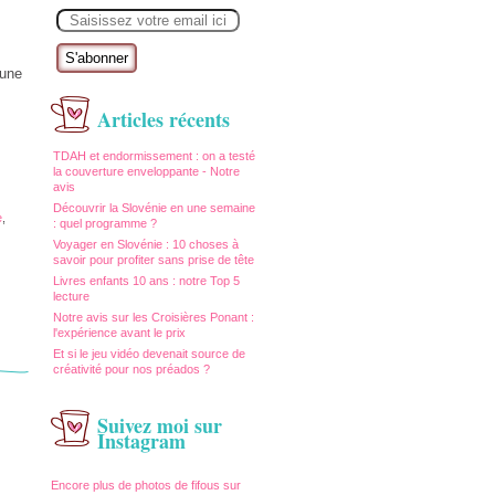
E
m
a
i
l
 une
Articles récents
TDAH et endormissement : on a testé
la couverture enveloppante - Notre
avis
Découvrir la Slovénie en une semaine
e
,
: quel programme ?
Voyager en Slovénie : 10 choses à
savoir pour profiter sans prise de tête
Livres enfants 10 ans : notre Top 5
lecture
Notre avis sur les Croisières Ponant :
l'expérience avant le prix
Et si le jeu vidéo devenait source de
créativité pour nos préados ?
Suivez moi sur
Instagram
Encore plus de photos de fifous sur