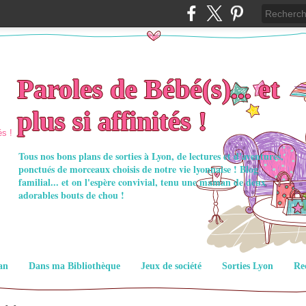
Paroles de Bébé(s)... et
plus si affinités !
Tous nos bons plans de sorties à Lyon, de lectures et d'aventures,
ponctués de morceaux choisis de notre vie lyonnaise ! Blog
familial... et on l'espère convivial, tenu une maman de deux
adorables bouts de chou !
an
Dans ma Bibliothèque
Jeux de société
Sorties Lyon
Re