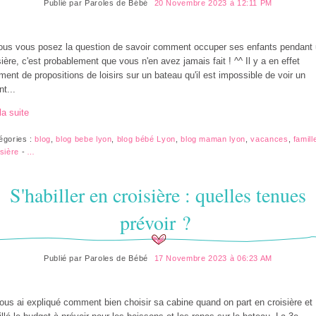
Publié par
Paroles de Bébé
20 Novembre 2023 à 12:11 PM
ous vous posez la question de savoir comment occuper ses enfants pendant
sière, c'est probablement que vous n'en avez jamais fait ! ^^ Il y a en effet
ement de propositions de loisirs sur un bateau qu'il est impossible de voir un
nt...
la suite
égories :
blog
,
blog bebe lyon
,
blog bébé Lyon
,
blog maman lyon
,
vacances
,
famill
isière
-
…
S'habiller en croisière : quelles tenues
prévoir ?
Publié par
Paroles de Bébé
17 Novembre 2023 à 06:23 AM
ous ai expliqué comment bien choisir sa cabine quand on part en croisière et