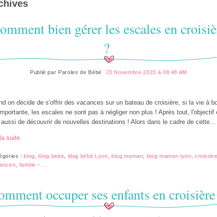
chives
omment bien gérer les escales en croisiè
?
Publié par
Paroles de Bébé
23 Novembre 2023 à 08:48 AM
d on décide de s'offrir des vacances sur un bateau de croisière, si la vie à b
importante, les escales ne sont pas à négliger non plus ! Après tout, l'objectif 
 aussi de découvrir de nouvelles destinations ! Alors dans le cadre de cette...
la suite
égories :
blog
,
blog bebe
,
blog bébé Lyon
,
blog maman
,
blog maman lyon
,
croisièr
ances
,
famille
-
…
omment occuper ses enfants en croisière