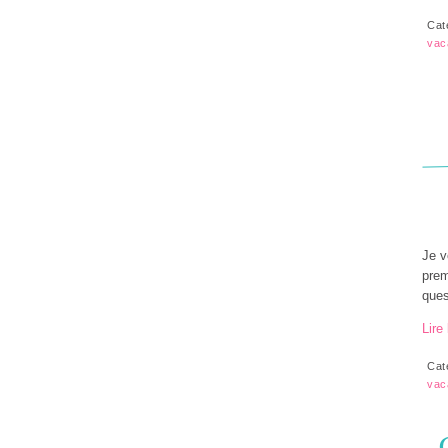
Cat
vac
Je v
prem
ques
Lire 
Cat
vac