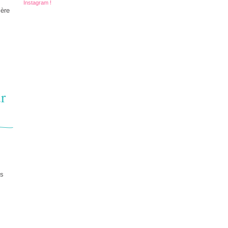
Instagram !
ière
r
is