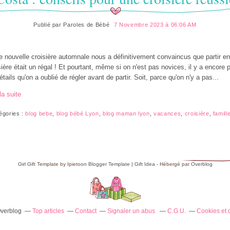
Publié par
Paroles de Bébé
7 Novembre 2023 à 06:06 AM
e nouvelle croisière automnale nous a définitivement convaincus que partir en
sière était un régal ! Et pourtant, même si on n'est pas novices, il y a encore p
étails qu'on a oublié de régler avant de partir. Soit, parce qu'on n'y a pas...
la suite
égories :
blog bebe
,
blog bébé Lyon
,
blog maman lyon
,
vacances
,
croisière
,
famill
Girl Gift
Template by Ipietoon
Blogger Template
|
Gift Idea
- Hébergé par
Overblog
Overblog
Top articles
Contact
Signaler un abus
C.G.U.
Cookies et 