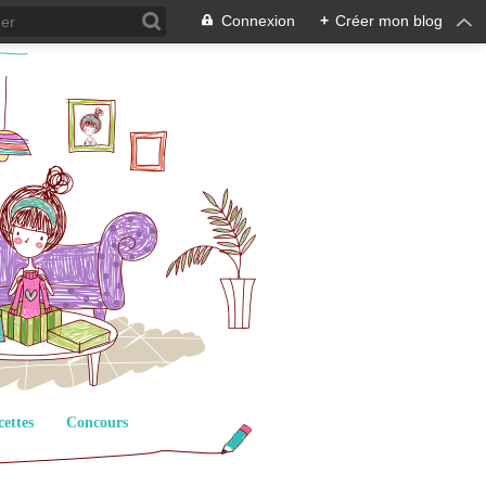
Connexion
+
Créer mon blog
cettes
Concours