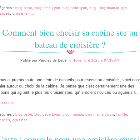
égories :
blog bebe
,
blog bébé Lyon
,
blog bebe lyon
,
blog
,
blog maman lyon
,
ances
,
croisière
-
…
Comment bien choisir sa cabine sur un
bateau de croisière ?
Publié par
Paroles de Bébé
8 Novembre 2023 à 07:35 AM
ous ai promis toute une série de conseils pour réussir sa croisière ; voici don
ier autour du choix de la cabine. Je pense que c'est certainement une des
tions qui agitent le plus les croisiéristes, qu'ils soient novices ou aguerris !...
la suite
égories :
blog bebe
,
blog bébé Lyon
,
blog maman
,
blog maman lyon
,
famille
,
ances
,
croisière
-
…
Costa : conseils pour une croisière réussi