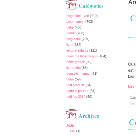
Ar
Catégories
C
blog bébé Lyon
(719)
blog maman
(702)
bébé
(436)
famille
(208)
blog bebe
(204)
livre
(152)
lecture enfants
(121)
dans ma bibliotheque
(104)
bébé grandit
(93)
Quan
livre bébé
(86)
est 
conseils maman
(71)
bien
bebe
(59)
test produits
(54)
Lire 
camion porteur
(51)
defi fou 2014
(50)
Cat
vac
Archives
C
2026
Mai
(1)