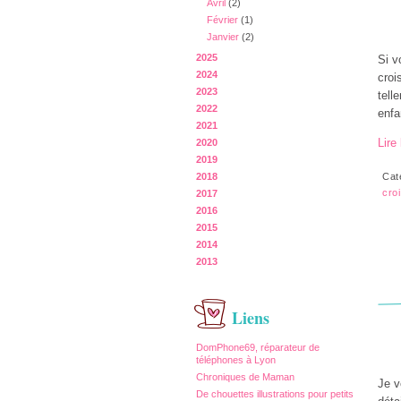
Avril
(2)
Février
(1)
Janvier
(2)
2025
Si v
2024
croi
2023
tell
2022
enfa
2021
Lire 
2020
2019
2018
Cat
cro
2017
2016
2015
2014
2013
Liens
DomPhone69, réparateur de
téléphones à Lyon
Chroniques de Maman
Je v
De chouettes illustrations pour petits