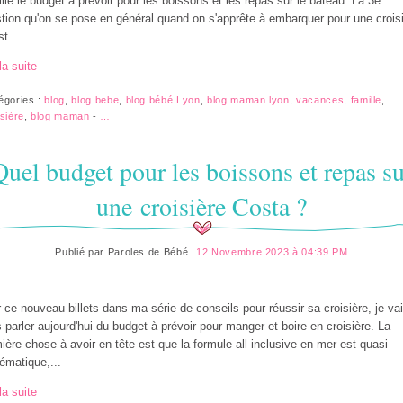
illé le budget à prévoir pour les boissons et les repas sur le bateau. La 3e
tion qu'on se pose en général quand on s'apprête à embarquer pour une crois
st...
la suite
égories :
blog
,
blog bebe
,
blog bébé Lyon
,
blog maman lyon
,
vacances
,
famille
,
isière
,
blog maman
-
…
Quel budget pour les boissons et repas su
une croisière Costa ?
Publié par
Paroles de Bébé
12 Novembre 2023 à 04:39 PM
 ce nouveau billets dans ma série de conseils pour réussir sa croisière, je va
 parler aujourd'hui du budget à prévoir pour manger et boire en croisière. La
ière chose à avoir en tête est que la formule all inclusive en mer est quasi
ématique,...
la suite