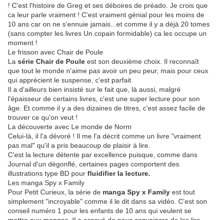
! C'est l'histoire de Greg et ses déboires de préado. Je crois que
ca leur parle vraiment ! C'est vraiment génial pour les moins de
10 ans car on ne s'ennuie jamais...et comme il y a déjà 20 tomes
(sans compter les livres Un copain formidable) ca les occupe un
moment !
Le frisson avec Chair de Poule
La
série Chair de Poule
est son deuxième choix. Il reconnaît
que tout le monde n'aime pas avoir un peu peur, mais pour ceux
qui apprécient le suspense, c'est parfait
Il a d'ailleurs bien insisté sur le fait que, là aussi, malgré
l'épaisseur de certains livres, c'est une super lecture pour son
âge. Et comme il y a des dizaines de titres, c'est assez facile de
trouver ce qu'on veut !
La découverte avec Le monde de Norm
Celui-là, il l'a dévoré ! Il me l'a décrit comme un livre "vraiment
pas mal" qu'il a pris beaucoup de plaisir à lire.
C'est la lecture détente par excellence puisque, comme dans
Journal d'un dégonflé, certaines pages comportent des
illustrations type BD pour
fluidifier la lecture.
Les manga Spy x Family
Pour Petit Curieux, la série de
manga Spy x Family
est tout
simplement "incroyable" comme il le dit dans sa vidéo. C'est son
conseil numéro 1 pour les enfants de 10 ans qui veulent se