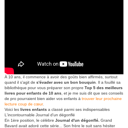
À 10 ans, il commence à avoir des goûts bien affirmés, surtout
quand il s'agit de
s'évader avec un bon bouquin
. Il a fouillé sa
bibliothèque pour vous préparer son propre
Top 5 des meilleurs
livres pour enfants de 10 ans
, et je me suis dit que ses conseils
de pro pourraient bien aider vos enfants à
trouver leur prochaine
lecture coup de cœur
.
Voici les
livres enfants
a classé parmi ses indispensables
L'incontournable Journal d'un dégonflé
En 1ère position, le célèbre
Journal d'un dégonflé.
Grand
Bavard avait adoré cette série... Son frère le suit sans hésiter