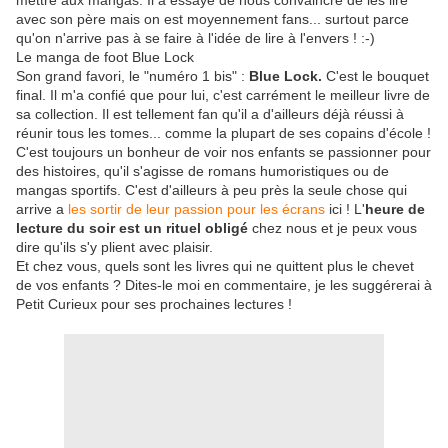
mettre aux mangas. Il a essayé de nous convaincre de les lire
avec son père mais on est moyennement fans... surtout parce
qu'on n'arrive pas à se faire à l'idée de lire à l'envers ! :-)
Le manga de foot Blue Lock
Son grand favori, le "numéro 1 bis" :
Blue Lock.
C'est le bouquet
final. Il m'a confié que pour lui, c'est carrément le meilleur livre de
sa collection. Il est tellement fan qu'il a d'ailleurs déjà réussi à
réunir tous les tomes... comme la plupart de ses copains d'école !
C'est toujours un bonheur de voir nos enfants se passionner pour
des histoires, qu'il s'agisse de romans humoristiques ou de
mangas sportifs. C'est d'ailleurs à peu près la seule chose qui
arrive a
les sortir de leur passion pour les écrans
ici ! L'
heure de
lecture du soir est un rituel obligé
chez nous et je peux vous
dire qu'ils s'y plient avec plaisir.
Et chez vous, quels sont les livres qui ne quittent plus le chevet
de vos enfants ? Dites-le moi en commentaire, je les suggérerai à
Petit Curieux pour ses prochaines lectures !