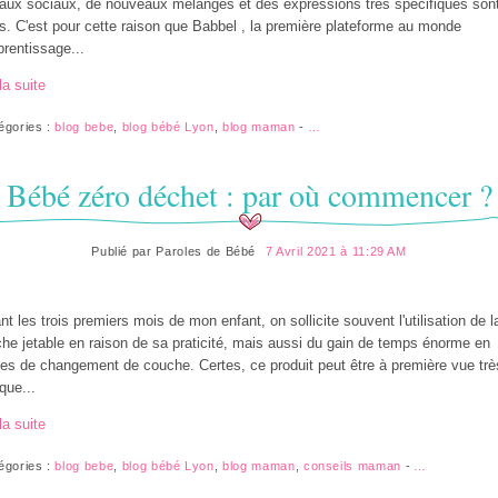
aux sociaux, de nouveaux mélanges et des expressions très spécifiques son
s. C'est pour cette raison que Babbel , la première plateforme au monde
prentissage...
la suite
égories :
blog bebe
,
blog bébé Lyon
,
blog maman
-
…
Bébé zéro déchet : par où commencer ?
Publié par
Paroles de Bébé
7 Avril 2021 à 11:29 AM
nt les trois premiers mois de mon enfant, on sollicite souvent l'utilisation de l
he jetable en raison de sa praticité, mais aussi du gain de temps énorme en
es de changement de couche. Certes, ce produit peut être à première vue trè
ique...
la suite
égories :
blog bebe
,
blog bébé Lyon
,
blog maman
,
conseils maman
-
…