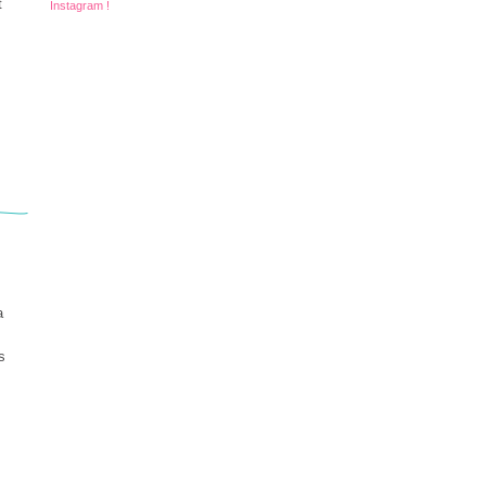
t
Instagram !
a
s