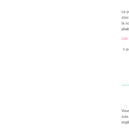
Le p
stoc
la s
pliab
Lire 
Cat
Vous
suis
impl