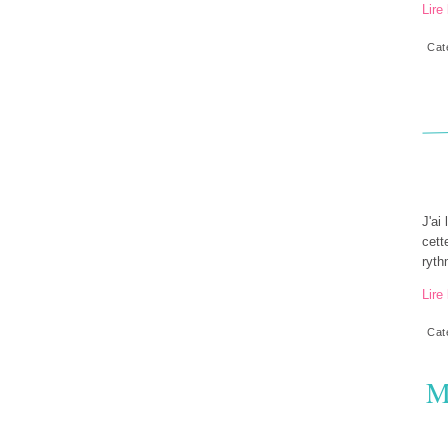
Lire 
Cat
J'ai 
cett
ryth
Lire 
Cat
M