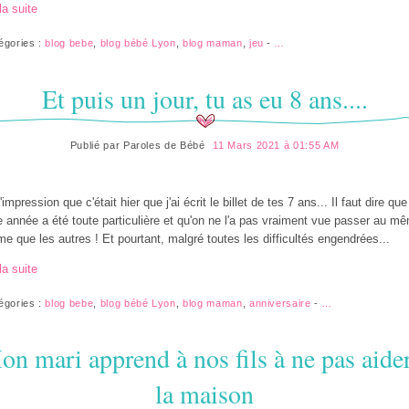
la suite
égories :
blog bebe
,
blog bébé Lyon
,
blog maman
,
jeu
-
…
Et puis un jour, tu as eu 8 ans....
Publié par
Paroles de Bébé
11 Mars 2021 à 01:55 AM
l'impression que c'était hier que j'ai écrit le billet de tes 7 ans... Il faut dire que
e année a été toute particulière et qu'on ne l'a pas vraiment vue passer au m
me que les autres ! Et pourtant, malgré toutes les difficultés engendrées...
la suite
égories :
blog bebe
,
blog bébé Lyon
,
blog maman
,
anniversaire
-
…
on mari apprend à nos fils à ne pas aider
la maison