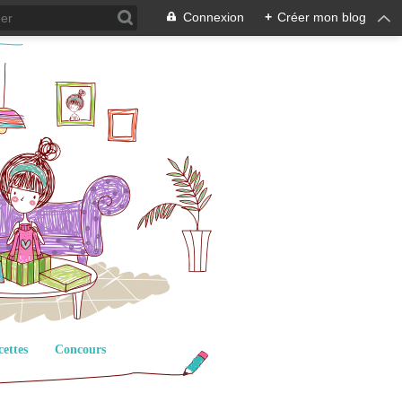
Connexion
+
Créer mon blog
cettes
Concours