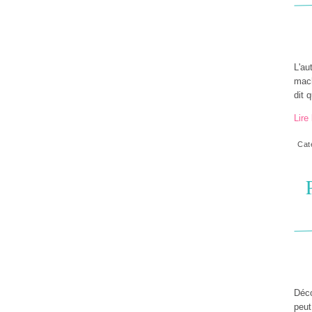
L'au
mach
dit 
Lire 
Cat
Déco
peut