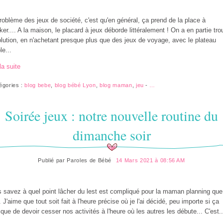
roblème des jeux de société, c'est qu'en général, ça prend de la place à
ker.... A la maison, le placard à jeux déborde littéralement ! On a en partie tr
olution, en n'achetant presque plus que des jeux de voyage, avec le plateau
le...
la suite
égories :
blog bebe
,
blog bébé Lyon
,
blog maman
,
jeu
-
…
Soirée jeux : notre nouvelle routine du
dimanche soir
Publié par
Paroles de Bébé
14 Mars 2021 à 08:56 AM
 savez à quel point lâcher du lest est compliqué pour la maman planning que
. J'aime que tout soit fait à l'heure précise où je l'ai décidé, peu importe si ça
ique de devoir cesser nos activités à l'heure où les autres les débute... C'est..