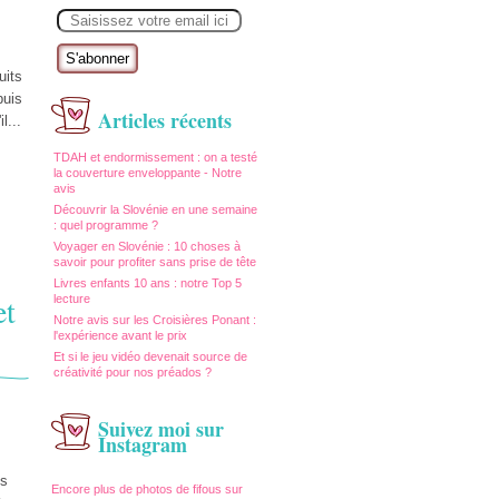
E
m
a
i
l
uits
puis
Articles récents
l...
TDAH et endormissement : on a testé
la couverture enveloppante - Notre
avis
…
Découvrir la Slovénie en une semaine
: quel programme ?
Voyager en Slovénie : 10 choses à
savoir pour profiter sans prise de tête
Livres enfants 10 ans : notre Top 5
et
lecture
Notre avis sur les Croisières Ponant :
l'expérience avant le prix
Et si le jeu vidéo devenait source de
créativité pour nos préados ?
Suivez moi sur
Instagram
es
Encore plus de photos de fifous sur