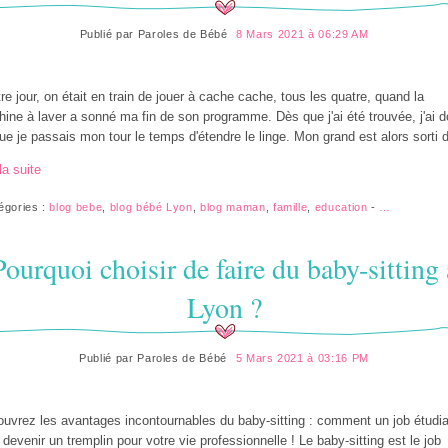
Publié par
Paroles de Bébé
8 Mars 2021 à 06:29 AM
tre jour, on était en train de jouer à cache cache, tous les quatre, quand la
ine à laver a sonné ma fin de son programme. Dès que j'ai été trouvée, j'ai 
que je passais mon tour le temps d'étendre le linge. Mon grand est alors sorti d
la suite
égories :
blog bebe
,
blog bébé Lyon
,
blog maman
,
famille
,
education
-
…
Pourquoi choisir de faire du baby-sitting 
Lyon ?
Publié par
Paroles de Bébé
5 Mars 2021 à 03:16 PM
uvrez les avantages incontournables du baby-sitting : comment un job étudia
 devenir un tremplin pour votre vie professionnelle ! Le baby-sitting est le job