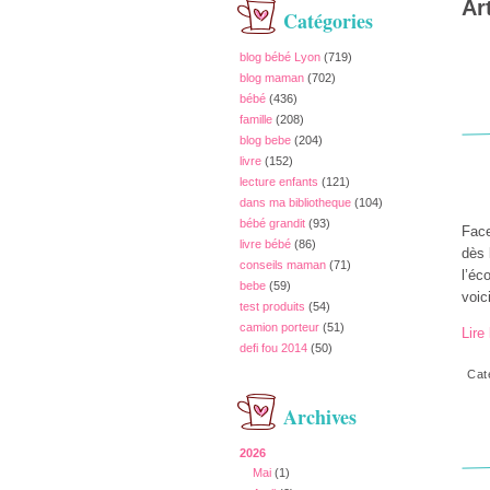
Ar
Catégories
blog bébé Lyon
(719)
blog maman
(702)
bébé
(436)
famille
(208)
blog bebe
(204)
livre
(152)
lecture enfants
(121)
dans ma bibliotheque
(104)
bébé grandit
(93)
Face
livre bébé
(86)
dès 
conseils maman
(71)
l’éc
bebe
(59)
voic
test produits
(54)
camion porteur
(51)
Lire 
defi fou 2014
(50)
Cat
Archives
2026
Mai
(1)