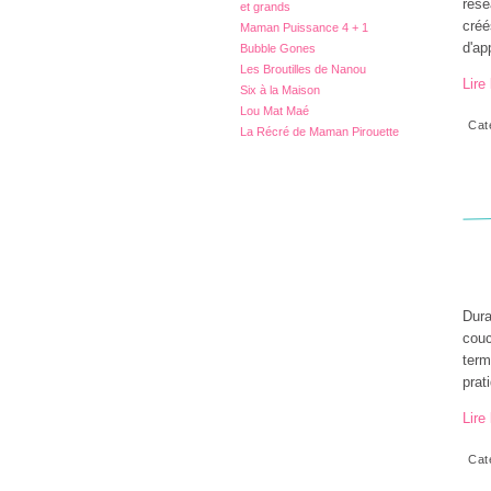
rése
et grands
créé
Maman Puissance 4 + 1
d'ap
Bubble Gones
Les Broutilles de Nanou
Lire 
Six à la Maison
Lou Mat Maé
Cat
La Récré de Maman Pirouette
Dura
couc
term
prat
Lire 
Cat