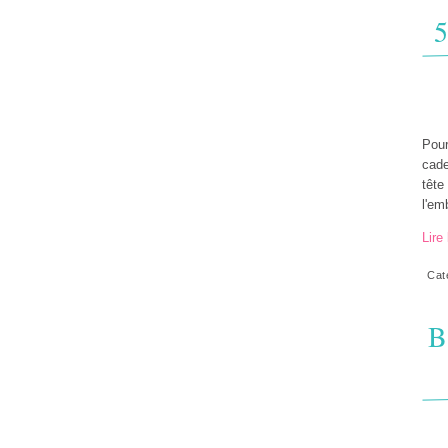
5
Pour
cade
tête
l'em
Lire 
Cat
B