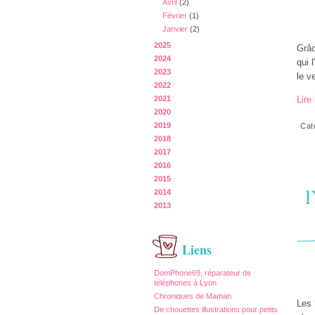
Avril
(2)
Février
(1)
Janvier
(2)
2025
Grâc
2024
qui 
2023
le v
2022
2021
Lire 
2020
2019
Cat
2018
2017
2016
2015
l
2014
2013
Liens
DomPhone69, réparateur de
téléphones à Lyon
Chroniques de Maman
Les 
De chouettes illustrations pour petits