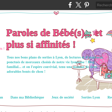
Paroles de Bébé(s)... et
plus si affinités !
Tous nos bons plans de sorties à Lyon, de lectures et d'aventures,
ponctués de morceaux choisis de notre vie lyonnaise ! Blog
familial... et on l'espère convivial, tenu une maman de deux
adorables bouts de chou !
an
Dans ma Bibliothèque
Jeux de société
Sorties Lyon
Re