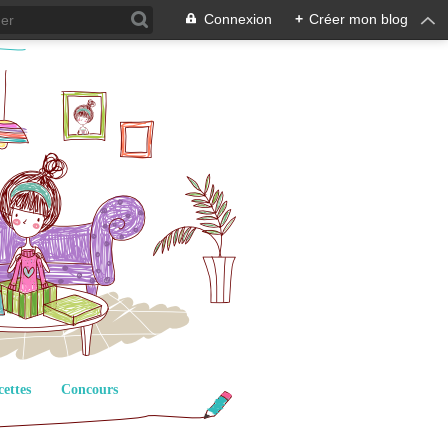
Connexion
+
Créer mon blog
cettes
Concours