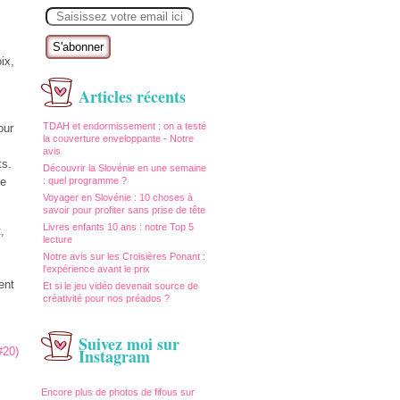
E
m
a
i
l
ix,
Articles récents
TDAH et endormissement : on a testé
our
la couverture enveloppante - Notre
avis
ts.
Découvrir la Slovénie en une semaine
te
: quel programme ?
Voyager en Slovénie : 10 choses à
savoir pour profiter sans prise de tête
Livres enfants 10 ans : notre Top 5
,
lecture
Notre avis sur les Croisières Ponant :
l'expérience avant le prix
ent
Et si le jeu vidéo devenait source de
créativité pour nos préados ?
Suivez moi sur
Instagram
Encore plus de photos de fifous sur