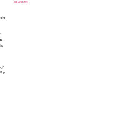
Instagram !
prix
e
u.
ls
our
ffut