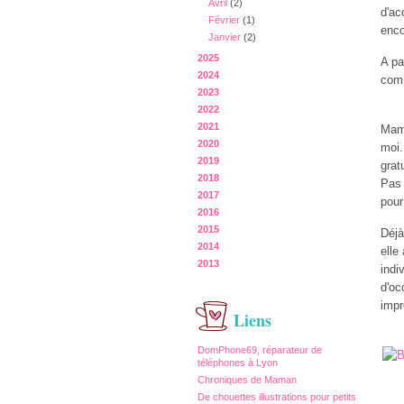
Avril
(2)
d'ac
Février
(1)
enco
Janvier
(2)
2025
A pa
2024
comm
2023
2022
2021
Mama
2020
moi.
2019
grat
2018
Pas 
2017
pour
2016
2015
Déjà
2014
elle
2013
indi
d'oc
impr
Liens
DomPhone69, réparateur de
téléphones à Lyon
Chroniques de Maman
De chouettes illustrations pour petits