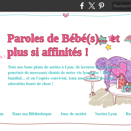
Paroles de Bébé(s)... et
plus si affinités !
Tous nos bons plans de sorties à Lyon, de lectures et d'aventures,
ponctués de morceaux choisis de notre vie lyonnaise ! Blog
familial... et on l'espère convivial, tenu une maman de deux
adorables bouts de chou !
an
Dans ma Bibliothèque
Jeux de société
Sorties Lyon
Re