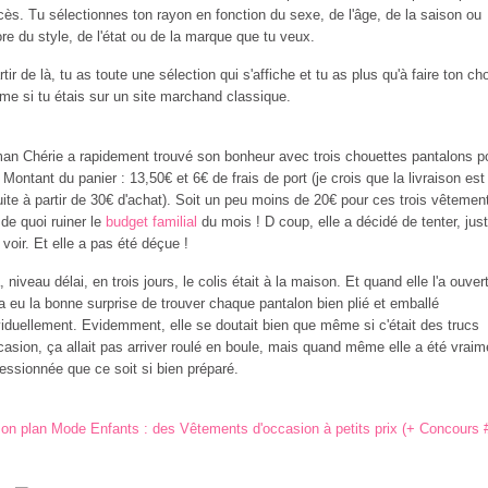
cès. Tu sélectionnes ton rayon en fonction du sexe, de l'âge, de la saison ou
re du style, de l'état ou de la marque que tu veux.
rtir de là, tu as toute une sélection qui s'affiche et tu as plus qu'à faire ton cho
e si tu étais sur un site marchand classique.
n Chérie a rapidement trouvé son bonheur avec trois chouettes pantalons p
 Montant du panier : 13,50€ et 6€ de frais de port (je crois que la livraison est
uite à partir de 30€ d'achat). Soit un peu moins de 20€ pour ces trois vêtemen
de quoi ruiner le
budget familial
du mois ! D coup, elle a décidé de tenter, jus
 voir. Et elle a pas été déçue !
, niveau délai, en trois jours, le colis était à la maison. Et quand elle l'a ouvert
 a eu la bonne surprise de trouver chaque pantalon bien plié et emballé
viduellement. Evidemment, elle se doutait bien que même si c'était des trucs
casion, ça allait pas arriver roulé en boule, mais quand même elle a été vraim
essionnée que ce soit si bien préparé.