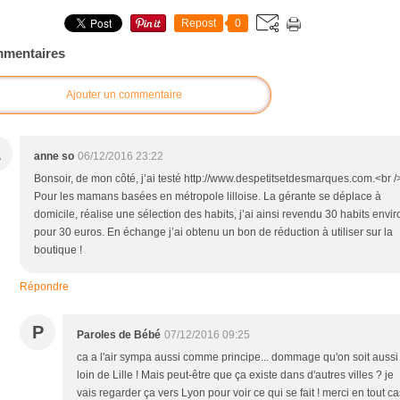
Repost
0
mentaires
Ajouter un commentaire
A
anne so
06/12/2016 23:22
Bonsoir, de mon côté, j’ai testé http://www.despetitsetdesmarques.com.<br /
Pour les mamans basées en métropole lilloise. La gérante se déplace à
domicile, réalise une sélection des habits, j’ai ainsi revendu 30 habits envir
pour 30 euros. En échange j’ai obtenu un bon de réduction à utiliser sur la
boutique !
Répondre
P
Paroles de Bébé
07/12/2016 09:25
ca a l'air sympa aussi comme principe... dommage qu'on soit aussi
loin de Lille ! Mais peut-être que ça existe dans d'autres villes ? je
vais regarder ça vers Lyon pour voir ce qui se fait ! merci en tout ca