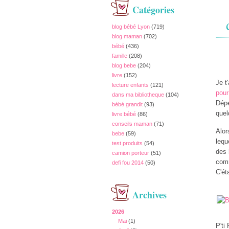
Catégories
blog bébé Lyon
(719)
blog maman
(702)
bébé
(436)
famille
(208)
blog bebe
(204)
livre
(152)
Je t
lecture enfants
(121)
pour
dans ma bibliotheque
(104)
Dépe
bébé grandit
(93)
quel
livre bébé
(86)
conseils maman
(71)
Alor
bebe
(59)
lequ
test produits
(54)
des 
camion porteur
(51)
comm
defi fou 2014
(50)
C'ét
Archives
2026
Mai
(1)
P'ti