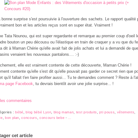
a bonne surprise s'est poursuivie à l'ouverture des sachets. Le rapport qualité 
vraiment bon et les articles reçus sont en super état. Vraiment !
 Tata Nounou, qui est super regardante et remarque au premier coup d'oeil l
dre bouton un peu décousu ou l'élastique en train de craquer y a vu que du fe
 a dit à Maman Chérie qu'elle avait fait de jolis achats et lui a demandé de que
sins venaient les nouveaux pantalons.... :-)
chement, elle est vraiment contente de cette découverte, Maman Chérie !
ement contente qu'elle s'est dit qu'elle pouvait pas garder ce secret rien que p
 et qu'il fallait t'en faire profiter aussi... Tu te demandes comment ? Reste à l'a
ma page Facebook
, tu devrais bientôt avoir une jolie surprise... !
 les commentaires
égories :
bébé
,
blog bébé Lyon
,
blog maman
,
test produits
,
pti pouss
,
vêtements
,
de
,
bon plan
,
concours
,
concours bebe
-
…
tager cet article