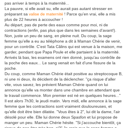
pas arriver à temps à la maternité...
La pauvre, si elle avait su, elle aurait pas autant stresser en
préparant sa
valise de maternité
! Parce qu'en vrai, elle a mis
plus de 22 heures à accoucher !
Au départ, pas de perte des eaux comme pour moi, ni de
contractions (enfin, pas plus que dans les semaines d'avant!).
Non, juste un peu de sang, en pleine nuit. Du coup, la sage
femme qu'elle a eu au téléphone a dit à Maman Chérie de venir,
pour un contrôle. C'est Tata Câlins qui est venue à la maison, me
garder, pendant que Papa Poule et elle partaient à la maternité.
Arrivés là bas, les examens ont rien donné, jusqu'au contrôle de
la poche des eaux... Le sang venait en fait d'une fissure de la
poche.
Du coup, comme Maman Chérie était positive au streptocoque B,
ni une ni deux, ils décident de la déclencher. "ça risque d'aller
vite, vous savez, les prévient Maman Chérie quand on lui
annonce qu'elle va monter dans une chambre en attendant que
le travail commence. Mon premier est né en quelques heures..."
Il est alors 7h30, le jeudi matin. Vers midi, elle annonce à la sage
femme que les contractions sont vraiment douloureuses, et
qu'elle doit être bien dilatée. "Vous êtes à 2", lui dit la dame, l'air
désolé pour elle. Elle lui donne deux Spasfon et lui propose de
manger un peu. Maman Chérie hésite. "Si j'accouche bientôt, ça