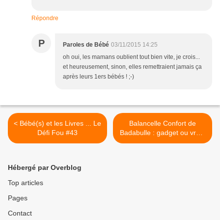
Répondre
P
Paroles de Bébé
03/11/2015 14:25
oh oui, les mamans oublient tout bien vite, je crois...
et heureusement, sinon, elles remettraient jamais ça
après leurs 1ers bébés ! ;-)
< Bébé(s) et les Livres ... Le
Balancelle Confort de
Défi Fou #43
Badabulle : gadget ou vraie
trouvaille pour calmer Bébé
? >
Hébergé par Overblog
Top articles
Pages
Contact