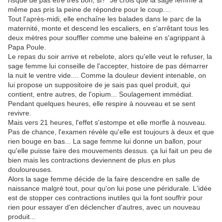
risque de pas être très bon, si?" Je crois que la sage femme a
même pas pris la peine de répondre pour le coup....
Tout l'après-midi, elle enchaîne les balades dans le parc de la
maternité, monte et descend les escaliers, en s'arrêtant tous les
deux mètres pour souffler comme une baleine en s'agrippant à
Papa Poule.
Le repas du soir arrive et rebelote, alors qu'elle veut le refuser, la
sage femme lui conseille de l'accepter, histoire de pas démarrer
la nuit le ventre vide.... Comme la douleur devient intenable, on
lui propose un suppositoire de je sais pas quel produit, qui
contient, entre autres, de l'opium... Soulagement immédiat.
Pendant quelques heures, elle respire à nouveau et se sent
revivre.
Mais vers 21 heures, l'effet s'estompe et elle morfle à nouveau.
Pas de chance, l'examen révèle qu'elle est toujours à deux et que
rien bouge en bas... La sage femme lui donne un ballon, pour
qu'elle puisse faire des mouvements dessus. ça lui fait un peu de
bien mais les contractions deviennent de plus en plus
douloureuses.
Alors la sage femme décide de la faire descendre en salle de
naissance malgré tout, pour qu'on lui pose une péridurale. L'idée
est de stopper ces contractions inutiles qui la font souffrir pour
rien pour essayer d'en déclencher d'autres, avec un nouveau
produit...