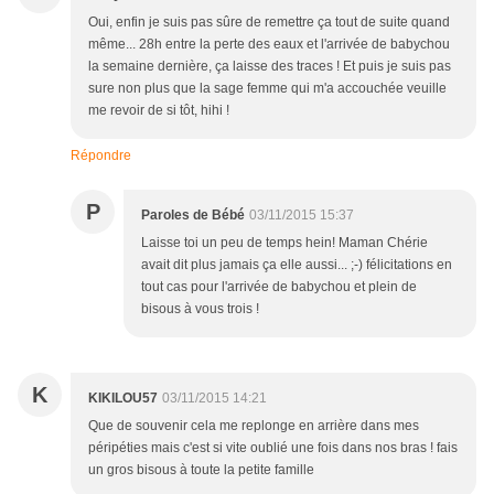
Oui, enfin je suis pas sûre de remettre ça tout de suite quand
même... 28h entre la perte des eaux et l'arrivée de babychou
la semaine dernière, ça laisse des traces ! Et puis je suis pas
sure non plus que la sage femme qui m'a accouchée veuille
me revoir de si tôt, hihi !
Répondre
P
Paroles de Bébé
03/11/2015 15:37
Laisse toi un peu de temps hein! Maman Chérie
avait dit plus jamais ça elle aussi... ;-) félicitations en
tout cas pour l'arrivée de babychou et plein de
bisous à vous trois !
K
KIKILOU57
03/11/2015 14:21
Que de souvenir cela me replonge en arrière dans mes
péripéties mais c'est si vite oublié une fois dans nos bras ! fais
un gros bisous à toute la petite famille