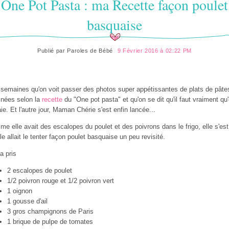
One Pot Pasta : ma Recette façon poulet
basquaise
Publié par
Paroles de Bébé
9 Février 2016 à 02:22 PM
semaines qu'on voit passer des photos super appétissantes de plats de pâte
inées selon la
recette
du "One pot pasta" et qu'on se dit qu'il faut vraiment qu
ie. Et l'autre jour, Maman Chérie s'est enfin lancée...
e elle avait des escalopes du poulet et des poivrons dans le frigo, elle s'est 
lle allait le tenter façon poulet basquaise un peu revisité.
 a pris
2 escalopes de poulet
1/2 poivron rouge et 1/2 poivron vert
1 oignon
1 gousse d'ail
3 gros champignons de Paris
1 brique de pulpe de tomates