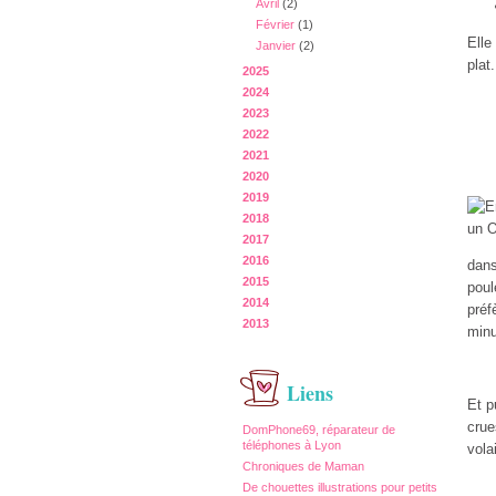
Avril
(2)
Février
(1)
Elle
Janvier
(2)
plat.
2025
2024
2023
2022
2021
2020
2019
2018
2017
2016
dans 
2015
poul
2014
préf
2013
minu
Liens
Et p
crue
DomPhone69, réparateur de
téléphones à Lyon
volai
Chroniques de Maman
De chouettes illustrations pour petits