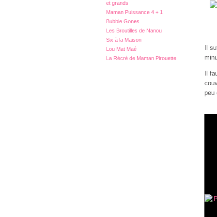
et grands
Maman Puissance 4 + 1
Bubble Gones
Les Broutilles de Nanou
Six à la Maison
Il s
Lou Mat Maé
minu
La Récré de Maman Pirouette
Il f
couv
peu 