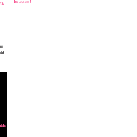
Instagram !
un
tit