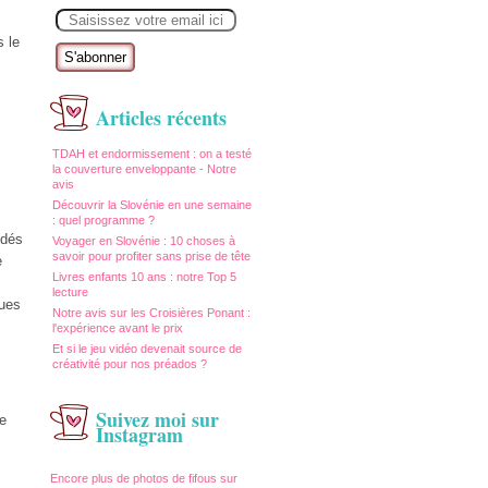
E
m
a
s le
i
l
Articles récents
TDAH et endormissement : on a testé
la couverture enveloppante - Notre
avis
Découvrir la Slovénie en une semaine
: quel programme ?
 dés
Voyager en Slovénie : 10 choses à
savoir pour profiter sans prise de tête
e
Livres enfants 10 ans : notre Top 5
lecture
ques
Notre avis sur les Croisières Ponant :
l'expérience avant le prix
Et si le jeu vidéo devenait source de
créativité pour nos préados ?
Suivez moi sur
de
Instagram
Encore plus de photos de fifous sur