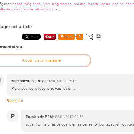
égories :
bébé
,
blog bébé Lyon
,
blog maman
,
recette
,
recette rapide
,
one pot past
ette de pates
,
famille
,
alimentation
-
…
tager cet article
Repost
0
mentaires
Ajouter un commentaire
M
Mamanestuneartiste
02/01/2017 16:19
Merci pour cette recette, je vais tester ...
Répondre
P
Paroles de Bébé
03/01/2017 08:58
super ! tu me diras ce que tu en as pensé ! :-) bon apétit en tout cas