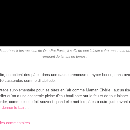
Pour réussir les recettes de One Pot Pasta, il suffit de tout laisser cuire ensemble e
remuant de temps en temps !
 fin, on obtient des pâtes dans une sauce crémeuse et hyper bonne, sans avo
 10 casseroles comme d'habitude.
tage supplémentaire pour les têtes en l'air comme Maman Chérie : aucun ris
blier qu'on a une casserole pleine d'eau bouillante sur le feu et de tout laisser
rder, comme elle le fait souvent quand elle met les pâtes à cuire juste avant 
 donner le bain
...
 les commentaires