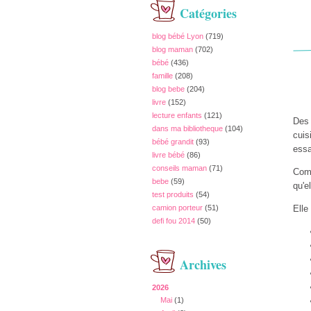
Catégories
blog bébé Lyon
(719)
blog maman
(702)
bébé
(436)
famille
(208)
blog bebe
(204)
livre
(152)
lecture enfants
(121)
Des 
dans ma bibliotheque
(104)
cuis
bébé grandit
(93)
essa
livre bébé
(86)
conseils maman
(71)
Comm
bebe
(59)
qu'e
test produits
(54)
camion porteur
(51)
Elle
defi fou 2014
(50)
Archives
2026
Mai
(1)