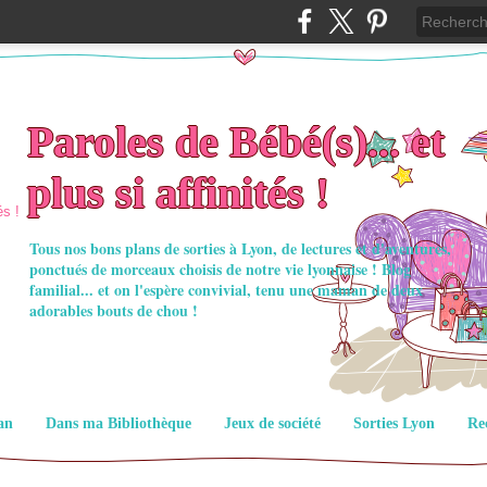
Paroles de Bébé(s)... et
plus si affinités !
Tous nos bons plans de sorties à Lyon, de lectures et d'aventures,
ponctués de morceaux choisis de notre vie lyonnaise ! Blog
familial... et on l'espère convivial, tenu une maman de deux
adorables bouts de chou !
an
Dans ma Bibliothèque
Jeux de société
Sorties Lyon
Re