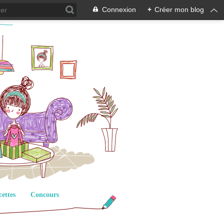
Connexion
+
Créer mon blog
cettes
Concours