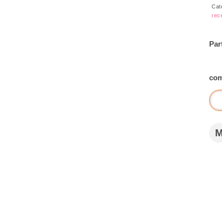
Cat
rec
Par
com