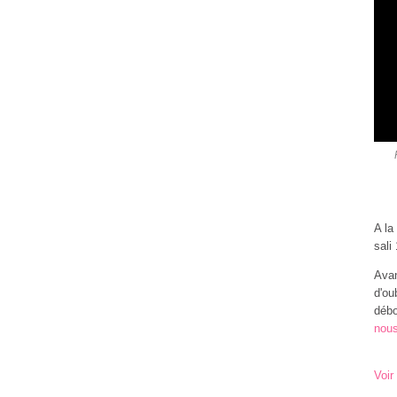
A la
sali
Avan
d'ou
débo
nous
Voir