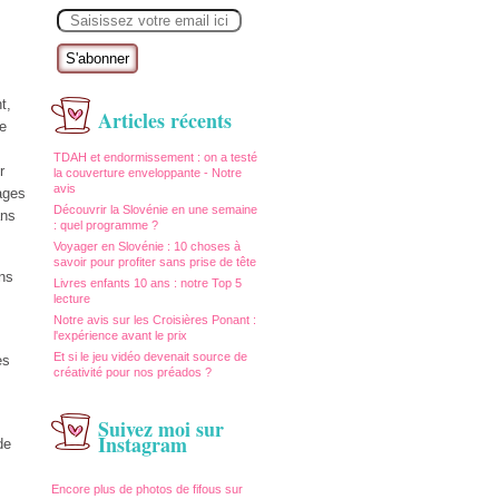
E
m
a
i
l
t,
Articles récents
le
TDAH et endormissement : on a testé
r
la couverture enveloppante - Notre
avis
ages
Découvrir la Slovénie en une semaine
ans
: quel programme ?
Voyager en Slovénie : 10 choses à
savoir pour profiter sans prise de tête
ns
Livres enfants 10 ans : notre Top 5
lecture
Notre avis sur les Croisières Ponant :
l'expérience avant le prix
Et si le jeu vidéo devenait source de
es
créativité pour nos préados ?
Suivez moi sur
Instagram
de
Encore plus de photos de fifous sur