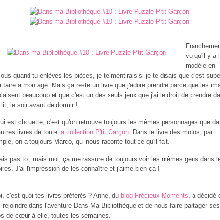
Franchemen
vu qu'il y a 
modèle en
ous quand tu enlèves les pièces, je te mentirais si je te disais que c'est supe
à faire à mon âge. Mais ça reste un livre que j'adore prendre parce que les im
laisent beaucoup et que c'est un des seuls jeux que j'ai le droit de prendre d
lit, le soir avant de dormir !
ui est chouette, c'est qu'on retrouve toujours les mêmes personnages que da
autres livres de toute
la collection P'tit Garçon
. Dans le livre des motos, par
ple, on a toujours Marco, qui nous raconte tout ce qu'il fait.
ais pas toi, mais moi, ça me rassure de toujours voir les mêmes gens dans l
oires. J'ai l'impression de les connaître et j'aime bien ça !
oi, c'est quoi tes livres préférés ? Anne, du
blog Précieux Moments
, a décidé 
 rejoindre dans l'aventure Dans Ma Bibliothèque et de nous faire partager ses
s de cœur à elle, toutes les semaines.