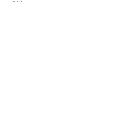
Instagram !
é
,