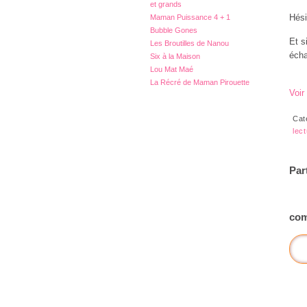
et grands
Hési
Maman Puissance 4 + 1
Bubble Gones
Et s
Les Broutilles de Nanou
éch
Six à la Maison
Lou Mat Maé
La Récré de Maman Pirouette
Voir
Cat
lec
Par
com