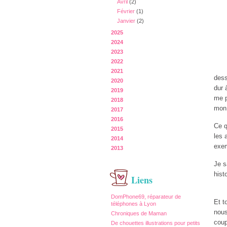
Avril
(2)
Février
(1)
Janvier
(2)
2025
2024
2023
2022
2021
dess
2020
dur 
2019
me p
2018
mon 
2017
2016
Ce q
2015
les 
2014
exem
2013
Je s
hist
Liens
DomPhone69, réparateur de
Et t
téléphones à Lyon
nous
Chroniques de Maman
coup
De chouettes illustrations pour petits