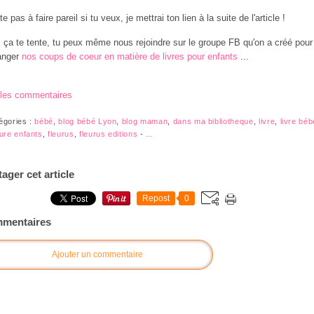
te pas à faire pareil si tu veux, je mettrai ton lien à la suite de l'article !
i ça te tente, tu peux même nous rejoindre sur le groupe FB qu'on a créé pour
anger
nos coups de coeur en matière de livres pour enfants
...
 les commentaires
égories :
bébé
,
blog bébé Lyon
,
blog maman
,
dans ma bibliotheque
,
livre
,
livre béb
ture enfants
,
fleurus
,
fleurus editions
-
…
tager cet article
Repost
0
mentaires
Ajouter un commentaire