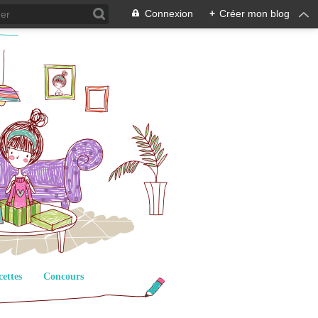
Connexion
+
Créer mon blog
cettes
Concours