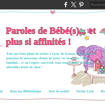
Paroles de Bébé(s)... et
plus si affinités !
Tous nos bons plans de sorties à Lyon, de lectures et d'aventures,
ponctués de morceaux choisis de notre vie lyonnaise ! Blog
familial... et on l'espère convivial, tenu une maman de deux
adorables bouts de chou !
an
Dans ma Bibliothèque
Jeux de société
Sorties Lyon
Re