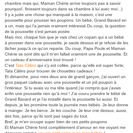
chambre mais qui, Maman Chérie arrive toujours pas à savoir
pourquoi!, finissent toujours dans sa chambre à lui avec moi...)
Il y a juste une chose qui manquait à la maison, c'est une
poussette pour pousser les poupons. Un bébé, Grand Bavard en
a un, mais qui l'a jamais vraiment intéressé.Du coup, la question
de la poussette s'est jamais posée.
Mais moi, chaque fois que je vais chez un copain qui a un bébé
à pousser dans une poussette, je saute dessus et je refuse de les
lâcher jusqu'à ce qu'on reparte. Du coup, Papa Poule et Maman
Chérie se sont dits qu'il m'en fallait vraiment une de poussette. Et
un cadeau d'anniversaire tout trouvé !
C'est
Tata Câlins
qui s'y est collée, parce qu'elle est super forte,
Tata Câlins pour trouver de chouettes cadeaux !
Et dimanche, pour mes deux ans de grand garçon, j'ai ouvert un
gros paquet cadeau avec une poussette et un joli poupon à
l'intérieur. Si tu avais vu ma tête quand j'ai compris que j'avais
enfin une poussette rien qu'à moi ! J'ai couru prendre le bébé de
Grand Bavard et je l'ai installé dans la poussette lui aussi. Et
depuis, je les promène toute la journée mes bébés. Je leur donne
à manger. Je les berce. Je les couche. Je leur crie dessus, aussi,
des fois, parce qu'ils sont pas sages du tout.
Bref, je m'en occupe super bien de ces petits poupons.
Et Maman Chérie fond complètement d'amour en me voyant me