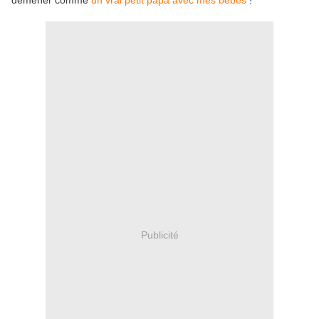
démener comme
un vrai petit papa avec mes bébés
!
Publicité