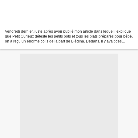
Vendredi dernier, juste après avoir publié mon article dans lequel j’explique
que Petit Curieux déteste les petits pots et tous les plats préparés pour bébé,
on a reçu un énorme colis de la part de Blédina. Dedans, il y avait des
Bledichef, des Mini Lactés,...