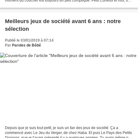
moment du coucher est toujours un peu compliqué. Petit Curieux et moi, on
veut tous les deux Maman Chérie rien...
Meilleurs jeux de société avant 6 ans : notre
sélection
Publié le 03/01/2019 à 07:14
Par
Paroles de Bébé
Depuis que je suis tout petit, je suis un fan des jeux de société. Ça a
commencé avec Le Jeu du Verger, de chez Haba. Et puis Le Pays des Petits
Dragons, que je t’avais présenté il y a quelques années. Tu avais même pu