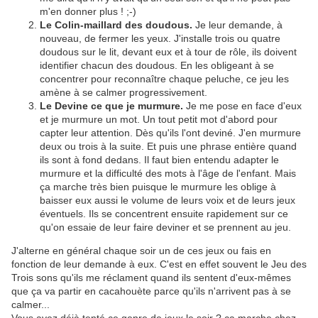
m'en donner plus ! ;-)
Le Colin-maillard des doudous.
Je leur demande, à
nouveau, de fermer les yeux. J'installe trois ou quatre
doudous sur le lit, devant eux et à tour de rôle, ils doivent
identifier chacun des doudous. En les obligeant à se
concentrer pour reconnaître chaque peluche, ce jeu les
amène à se calmer progressivement.
Le Devine ce que je murmure.
Je me pose en face d'eux
et je murmure un mot. Un tout petit mot d'abord pour
capter leur attention. Dès qu'ils l'ont deviné. J'en murmure
deux ou trois à la suite. Et puis une phrase entière quand
ils sont à fond dedans. Il faut bien entendu adapter le
murmure et la difficulté des mots à l'âge de l'enfant. Mais
ça marche très bien puisque le murmure les oblige à
baisser eux aussi le volume de leurs voix et de leurs jeux
éventuels. Ils se concentrent ensuite rapidement sur ce
qu'on essaie de leur faire deviner et se prennent au jeu.
J'alterne en général chaque soir un de ces jeux ou fais en
fonction de leur demande à eux. C'est en effet souvent le Jeu des
Trois sons qu'ils me réclament quand ils sentent d'eux-mêmes
que ça va partir en cacahouète parce qu'ils n'arrivent pas à se
calmer...