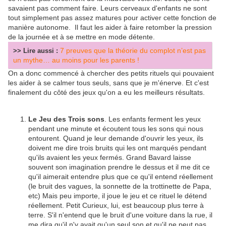
savaient pas comment faire. Leurs cerveaux d'enfants ne sont
tout simplement pas assez matures pour activer cette fonction de
manière autonome. Il faut les aider à faire retomber la pression
de la journée et à se mettre en mode détente.
7 preuves que la théorie du complot n’est pas
>> Lire aussi :
un mythe… au moins pour les parents !
On a donc commencé à chercher des petits rituels qui pouvaient
les aider à se calmer tous seuls, sans que je m'énerve. Et c'est
finalement du côté des jeux qu'on a eu les meilleurs résultats.
Le Jeu des Trois sons
. Les enfants ferment les yeux
pendant une minute et écoutent tous les sons qui nous
entourent. Quand je leur demande d'ouvrir les yeux, ils
doivent me dire trois bruits qui les ont marqués pendant
qu'ils avaient les yeux fermés. Grand Bavard laisse
souvent son imagination prendre le dessus et il me dit ce
qu'il aimerait entendre plus que ce qu'il entend réellement
(le bruit des vagues, la sonnette de la trottinette de Papa,
etc) Mais peu importe, il joue le jeu et ce rituel le détend
réellement. Petit Curieux, lui, est beaucoup plus terre à
terre. S'il n'entend que le bruit d'une voiture dans la rue, il
me dira qu'il n'y avait qu'un seul son et qu'il ne peut pas