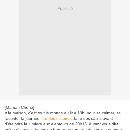
Publicité
[Maman Chérie]
A la maison, c'est tout le monde au lit à 19h, pour se calmer, se
raconter la journée,
lire des histoires
, faire des câlins avant
d'éteindre la lumière aux alentours de 20h15. Autant vous dire
qu'on n'a pas le temps de traîner en rentrant de chez la nounou