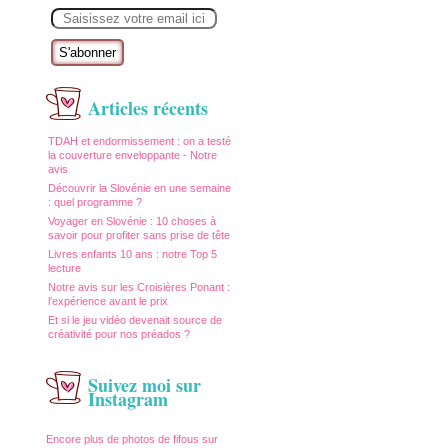
E
m
a
i
l
Articles récents
TDAH et endormissement : on a testé
la couverture enveloppante - Notre
avis
Découvrir la Slovénie en une semaine
: quel programme ?
Voyager en Slovénie : 10 choses à
savoir pour profiter sans prise de tête
Livres enfants 10 ans : notre Top 5
lecture
Notre avis sur les Croisières Ponant :
l'expérience avant le prix
Et si le jeu vidéo devenait source de
créativité pour nos préados ?
Suivez moi sur
Instagram
Encore plus de photos de fifous sur