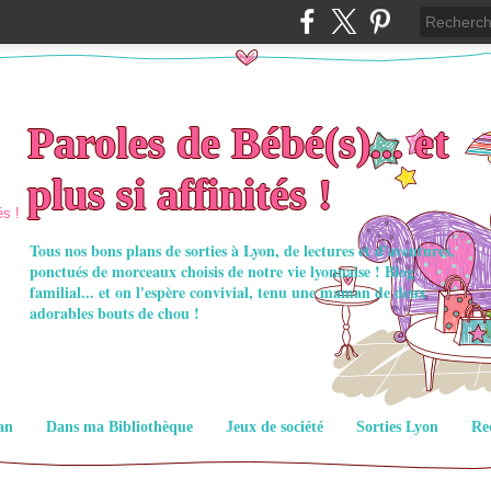
Paroles de Bébé(s)... et
plus si affinités !
Tous nos bons plans de sorties à Lyon, de lectures et d'aventures,
ponctués de morceaux choisis de notre vie lyonnaise ! Blog
familial... et on l'espère convivial, tenu une maman de deux
adorables bouts de chou !
an
Dans ma Bibliothèque
Jeux de société
Sorties Lyon
Re