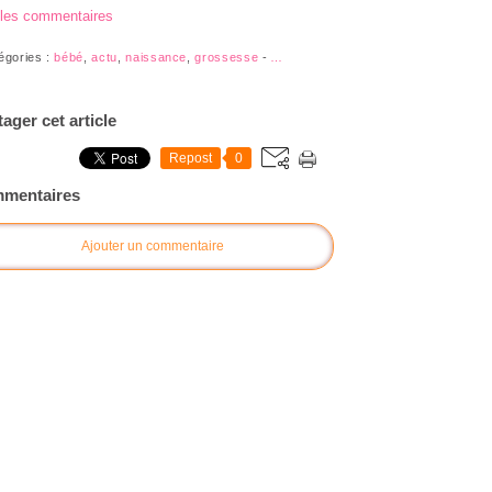
 les commentaires
égories :
bébé
,
actu
,
naissance
,
grossesse
-
…
tager cet article
Repost
0
mentaires
Ajouter un commentaire