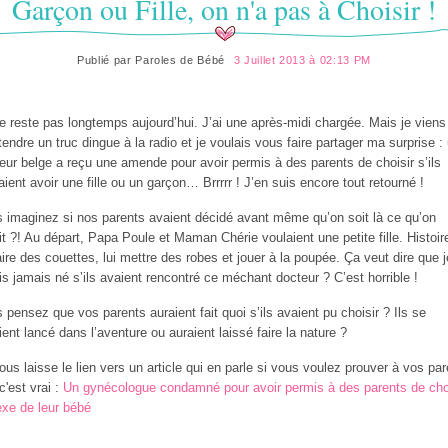
Garçon ou Fille, on n'a pas à Choisir !
Publié par
Paroles de Bébé
3 Juillet 2013 à 02:13 PM
e reste pas longtemps aujourd’hui. J’ai une après-midi chargée. Mais je viens
tendre un truc dingue à la radio et je voulais vous faire partager ma surprise :
eur belge a reçu une amende pour avoir permis à des parents de choisir s’ils
aient avoir une fille ou un garçon… Brrrrr ! J’en suis encore tout retourné !
 imaginez si nos parents avaient décidé avant même qu’on soit là ce qu’on
it ?! Au départ, Papa Poule et Maman Chérie voulaient une petite fille. Histoir
faire des couettes, lui mettre des robes et jouer à la poupée. Ça veut dire que 
is jamais né s’ils avaient rencontré ce méchant docteur ? C’est horrible !
 pensez que vos parents auraient fait quoi s’ils avaient pu choisir ? Ils se
ient lancé dans l’aventure ou auraient laissé faire la nature ?
ous laisse le lien vers un article qui en parle si vous voulez prouver à vos pa
c'est vrai :
Un gynécologue condamné pour avoir permis à des parents de cho
exe de leur bébé