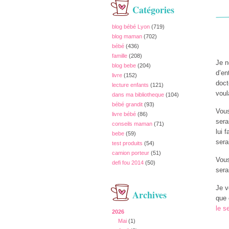
Catégories
blog bébé Lyon
(719)
blog maman
(702)
bébé
(436)
famille
(208)
Je n
blog bebe
(204)
d’en
livre
(152)
doct
lecture enfants
(121)
voul
dans ma bibliotheque
(104)
bébé grandit
(93)
Vous
livre bébé
(86)
sera
conseils maman
(71)
lui 
bebe
(59)
sera
test produits
(54)
camion porteur
(51)
Vous
defi fou 2014
(50)
sera
Je v
Archives
que 
le s
2026
Mai
(1)