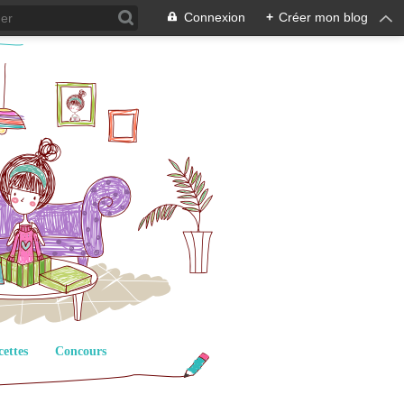
Connexion
+
Créer mon blog
cettes
Concours