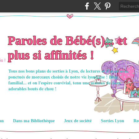
Paroles de Bébé(s)... et
plus si affinités !
Tous nos bons plans de sorties à Lyon, de lectures et d'aventures,
ponctués de morceaux choisis de notre vie lyonnaise ! Blog
familial... et on l'espère convivial, tenu une maman de deux
adorables bouts de chou !
an
Dans ma Bibliothèque
Jeux de société
Sorties Lyon
Re