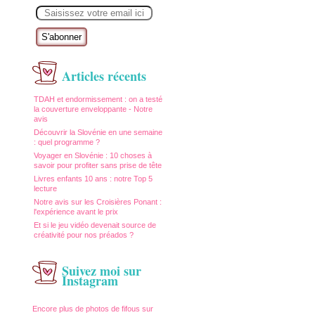
E
m
a
i
l
Articles récents
TDAH et endormissement : on a testé
la couverture enveloppante - Notre
avis
Découvrir la Slovénie en une semaine
: quel programme ?
Voyager en Slovénie : 10 choses à
savoir pour profiter sans prise de tête
Livres enfants 10 ans : notre Top 5
lecture
Notre avis sur les Croisières Ponant :
l'expérience avant le prix
Et si le jeu vidéo devenait source de
créativité pour nos préados ?
Suivez moi sur
Instagram
Encore plus de photos de fifous sur