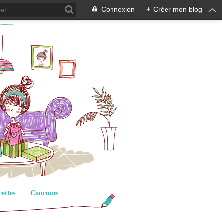
Connexion
+
Créer mon blog
cettes
Concours