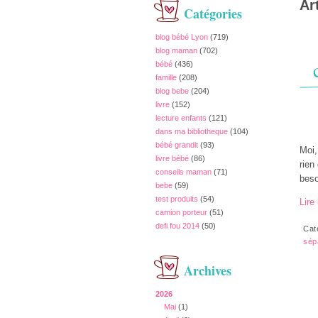
Ar
Catégories
blog bébé Lyon
(719)
blog maman
(702)
bébé
(436)
famille
(208)
blog bebe
(204)
livre
(152)
lecture enfants
(121)
dans ma bibliotheque
(104)
bébé grandit
(93)
Moi,
livre bébé
(86)
rien
conseils maman
(71)
beso
bebe
(59)
test produits
(54)
Lire 
camion porteur
(51)
defi fou 2014
(50)
Cat
sép
Archives
2026
Mai
(1)