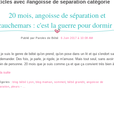
ticles avec #
angoisse de separation
catégorie
20 mois, angoisse de séparation et
cauchemars : c'est la guerre pour dormir 
Publié par
Paroles de Bébé
6 Juin 2017 à 10:08 AM
 je suis le genre de bébé qu'on prend, qu'on pose dans un lit et qui s'endort s
 demander. Des fois, je parle, je rigole, je m'amuse. Mais tout seul, sans avoir
in de personne. 20 mois que je suis comme ça et que ça convient très bien à
la suite
égories :
blog bébé Lyon
,
blog maman
,
sommeil
,
bébé grandit
,
angoisse de
aration
,
pleurs
-
…