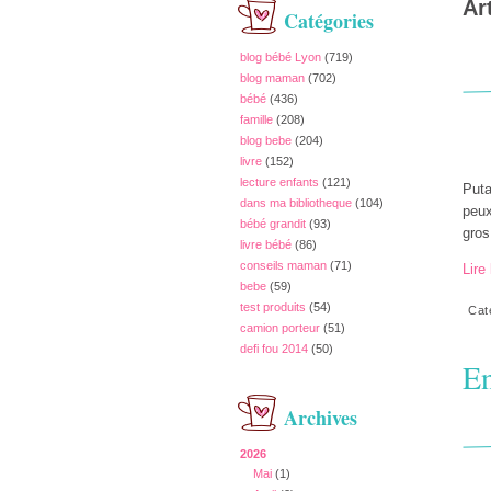
Ar
Catégories
blog bébé Lyon
(719)
blog maman
(702)
bébé
(436)
famille
(208)
blog bebe
(204)
livre
(152)
lecture enfants
(121)
Puta
dans ma bibliotheque
(104)
peux
bébé grandit
(93)
gros
livre bébé
(86)
conseils maman
(71)
Lire 
bebe
(59)
test produits
(54)
Cat
camion porteur
(51)
defi fou 2014
(50)
En
Archives
2026
Mai
(1)