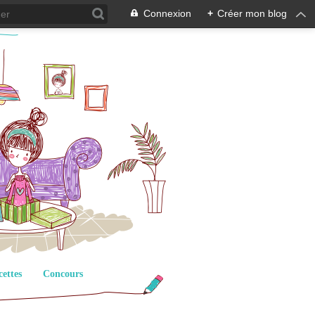
Connexion
+
Créer mon blog
cettes
Concours