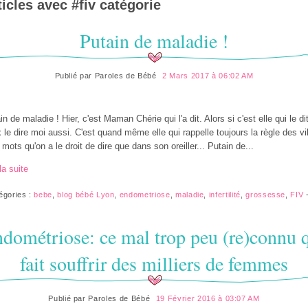
ticles avec #
fiv
catégorie
Putain de maladie !
Publié par
Paroles de Bébé
2 Mars 2017 à 06:02 AM
in de maladie ! Hier, c'est Maman Chérie qui l'a dit. Alors si c'est elle qui le dit
 le dire moi aussi. C'est quand même elle qui rappelle toujours la règle des vi
 mots qu'on a le droit de dire que dans son oreiller... Putain de...
la suite
égories :
bebe
,
blog bébé Lyon
,
endometriose
,
maladie
,
infertilité
,
grossesse
,
FIV
dométriose: ce mal trop peu (re)connu 
fait souffrir des milliers de femmes
Publié par
Paroles de Bébé
19 Février 2016 à 03:07 AM