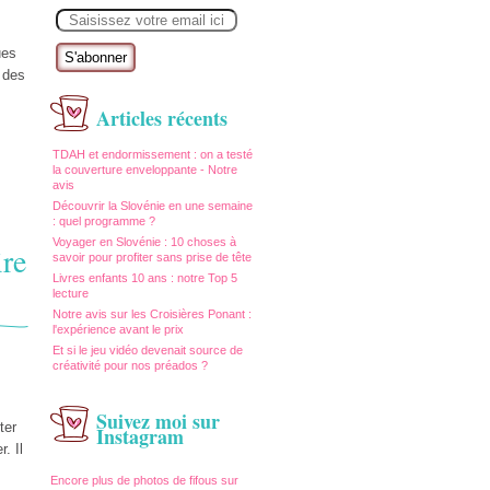
E
m
a
i
ues
l
s des
Articles récents
TDAH et endormissement : on a testé
la couverture enveloppante - Notre
avis
Découvrir la Slovénie en une semaine
: quel programme ?
Voyager en Slovénie : 10 choses à
ire
savoir pour profiter sans prise de tête
Livres enfants 10 ans : notre Top 5
lecture
Notre avis sur les Croisières Ponant :
l'expérience avant le prix
Et si le jeu vidéo devenait source de
créativité pour nos préados ?
Suivez moi sur
ter
Instagram
. Il
Encore plus de photos de fifous sur