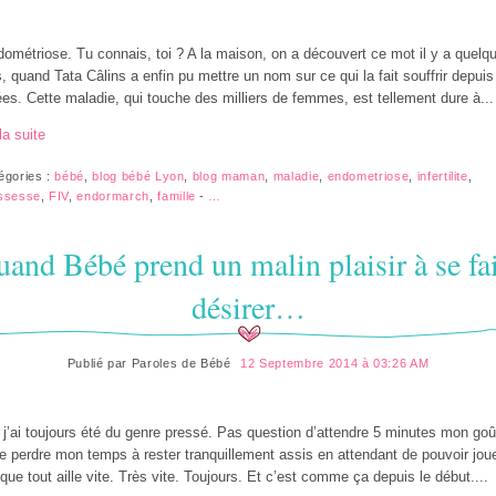
dométriose. Tu connais, toi ? A la maison, on a découvert ce mot il y a quelq
, quand Tata Câlins a enfin pu mettre un nom sur ce qui la fait souffrir depui
es. Cette maladie, qui touche des milliers de femmes, est tellement dure à...
la suite
égories :
bébé
,
blog bébé Lyon
,
blog maman
,
maladie
,
endometriose
,
infertilite
,
ssesse
,
FIV
,
endormarch
,
famille
-
…
and Bébé prend un malin plaisir à se fa
désirer…
Publié par
Paroles de Bébé
12 Septembre 2014 à 03:26 AM
 j’ai toujours été du genre pressé. Pas question d’attendre 5 minutes mon goû
e perdre mon temps à rester tranquillement assis en attendant de pouvoir jouer
 que tout aille vite. Très vite. Toujours. Et c’est comme ça depuis le début....