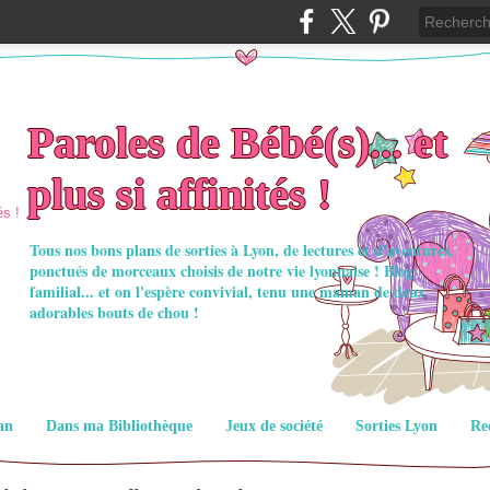
Paroles de Bébé(s)... et
plus si affinités !
Tous nos bons plans de sorties à Lyon, de lectures et d'aventures,
ponctués de morceaux choisis de notre vie lyonnaise ! Blog
familial... et on l'espère convivial, tenu une maman de deux
adorables bouts de chou !
an
Dans ma Bibliothèque
Jeux de société
Sorties Lyon
Re