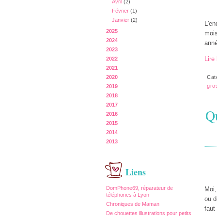
Avril
(2)
Février
(1)
Janvier
(2)
L'en
2025
mois
2024
anné
2023
Lire 
2022
2021
2020
Cat
gro
2019
2018
2017
Qu
2016
2015
2014
2013
Liens
DomPhone69, réparateur de
Moi,
téléphones à Lyon
ou d
Chroniques de Maman
faut
De chouettes illustrations pour petits