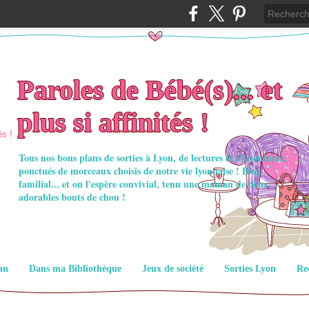
Paroles de Bébé(s)... et
plus si affinités !
Tous nos bons plans de sorties à Lyon, de lectures et d'aventures,
ponctués de morceaux choisis de notre vie lyonnaise ! Blog
familial... et on l'espère convivial, tenu une maman de deux
adorables bouts de chou !
an
Dans ma Bibliothèque
Jeux de société
Sorties Lyon
Re