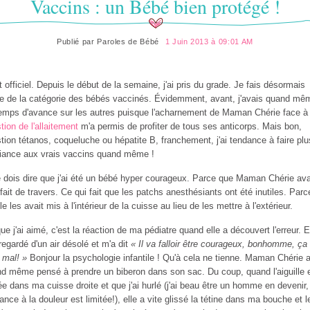
Vaccins : un Bébé bien protégé !
Publié par
Paroles de Bébé
1 Juin 2013 à 09:01 AM
t officiel. Depuis le début de la semaine, j'ai pris du grade. Je fais désormais
ie de la catégorie des bébés vaccinés. Évidemment, avant, j'avais quand mê
emps d'avance sur les autres puisque l'acharnement de Maman Chérie face 
tion de l'allaitement
m'a permis de profiter de tous ses anticorps. Mais bon,
tion tétanos, coqueluche ou hépatite B, franchement, j'ai tendance à faire plu
iance aux vrais vaccins quand même !
e dois dire que j'ai été un bébé hyper courageux. Parce que Maman Chérie ava
 fait de travers. Ce qui fait que les patchs anesthésiants ont été inutiles. Parc
lle les avait mis à l'intérieur de la cuisse au lieu de les mettre à l'extérieur.
ue j'ai aimé, c'est la réaction de ma pédiatre quand elle a découvert l'erreur. E
regardé d'un air désolé et m'a dit
« Il va falloir être courageux, bonhomme, ça
e mal! »
Bonjour la psychologie infantile ! Qu'à cela ne tienne. Maman Chérie a
d même pensé à prendre un biberon dans son sac. Du coup, quand l'aiguille 
ée dans ma cuisse droite et que j'ai hurlé (j'ai beau être un homme en devenir
rance à la douleur est limitée!), elle a vite glissé la tétine dans ma bouche et l