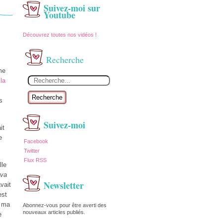
Suivez-moi sur
Youtube
Découvrez toutes nos vidéos !
Recherche
me
à
la
Recherche
s
Suivez-moi
it
e
Facebook
Twitter
Flux RSS
lle
 va
Newsletter
vait
est
, ma
Abonnez-vous pour être averti des
nouveaux articles publiés.
e