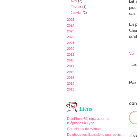
Avril
(2)
lait
Février
(1)
piqû
Janvier
(2)
sais
2025
En p
2024
Chér
2023
qu'e
2022
2021
2020
Voir
2019
2018
Cat
2017
2016
2015
Par
2014
2013
com
Liens
DomPhone69, réparateur de
téléphones à Lyon
Chroniques de Maman
De chouettes illustrations pour petits