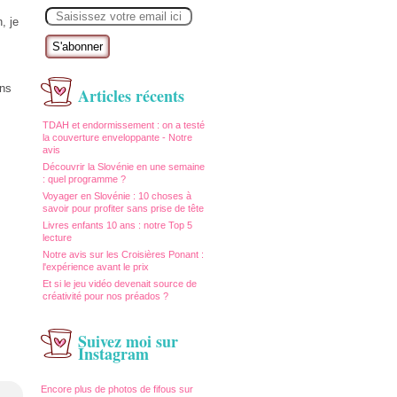
E
m
, je
a
i
l
ins
Articles récents
TDAH et endormissement : on a testé
la couverture enveloppante - Notre
avis
Découvrir la Slovénie en une semaine
: quel programme ?
Voyager en Slovénie : 10 choses à
savoir pour profiter sans prise de tête
Livres enfants 10 ans : notre Top 5
lecture
Notre avis sur les Croisières Ponant :
l'expérience avant le prix
Et si le jeu vidéo devenait source de
créativité pour nos préados ?
Suivez moi sur
Instagram
Encore plus de photos de fifous sur