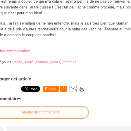
 s'est remis à couler, ce qui m'a calmé...et m'a permis de ne pas voir arriver la
re suivante dans l'autre cuisse ! C'est un peu lâche comme procédé, mais bon
 que c'est pour mon bien!
lus, j'ai fait semblant de ne rien entendre, mais je sais très bien que Maman
ie a déjà pris d'autres rendez-vous pour la suite des vaccins. J'espère au mo
lle a compris le coup des patchs !
 les commentaires
égories :
bébé
,
santé
,
pédiatre
,
pleurs
,
remèdes
-
…
tager cet article
Repost
0
mentaires
Ajouter un commentaire