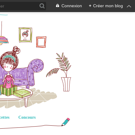
Connexion
+
Créer mon blog
cettes
Concours