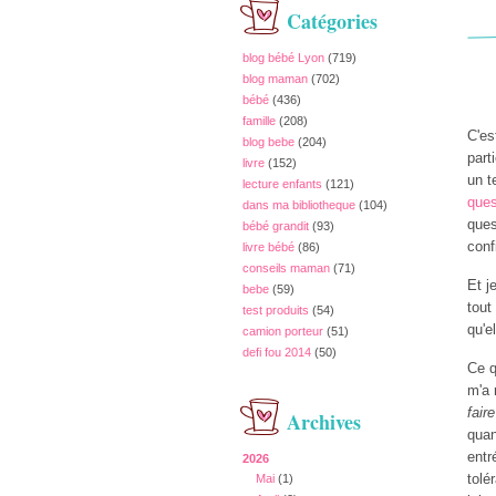
Catégories
blog bébé Lyon
(719)
blog maman
(702)
bébé
(436)
famille
(208)
C'es
blog bebe
(204)
part
livre
(152)
un t
lecture enfants
(121)
ques
dans ma bibliotheque
(104)
ques
bébé grandit
(93)
conf
livre bébé
(86)
conseils maman
(71)
Et j
bebe
(59)
tout
test produits
(54)
qu'e
camion porteur
(51)
defi fou 2014
(50)
Ce q
m'a 
fair
Archives
quan
entr
2026
tolé
Mai
(1)