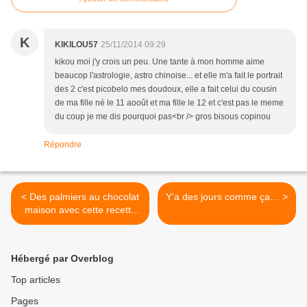
K
KIKILOU57
25/11/2014 09:29
kikou moi j'y crois un peu. Une tante à mon homme aime
beaucop l'astrologie, astro chinoise... et elle m'a fait le portrait
des 2 c'est picobelo mes doudoux, elle a fait celui du cousin
de ma fille né le 11 aooût et ma fille le 12 et c'est pas le meme
du coup je me dis pourquoi pas<br /> gros bisous copinou
Répondre
< Des palmiers au chocolat
Y’a des jours comme ça… >
maison avec cette recette
facile et rapide
Hébergé par Overblog
Top articles
Pages