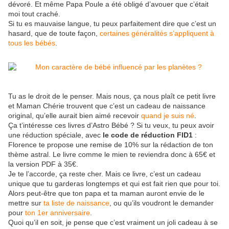
dévoré. Et même Papa Poule a été obligé d’avouer que c’était
moi tout craché.
Si tu es mauvaise langue, tu peux parfaitement dire que c’est un
hasard, que de toute façon,
certaines généralités s’appliquent à
tous les bébés
.
Tu as le droit de le penser. Mais nous, ça nous plaît ce petit livre
et Maman Chérie trouvent que c’est un cadeau de naissance
original, qu’elle aurait bien aimé recevoir
quand je suis né
.
Ça t’intéresse ces livres d’Astro Bébé ? Si tu veux, tu peux avoir
une réduction spéciale, avec
le code de réduction FID1
:
Florence te propose une remise de 10% sur la rédaction de ton
thème astral. Le livre comme le mien te reviendra donc à 65€ et
la version PDF à 35€.
Je te l’accorde, ça reste cher. Mais ce livre, c’est un cadeau
unique que tu garderas longtemps et qui est fait rien que pour toi.
Alors peut-être que ton papa et ta maman auront envie de le
mettre sur
ta liste de naissance
, ou qu’ils voudront le demander
pour
ton 1er anniversaire
.
Quoi qu’il en soit, je pense que c’est vraiment un joli cadeau à se