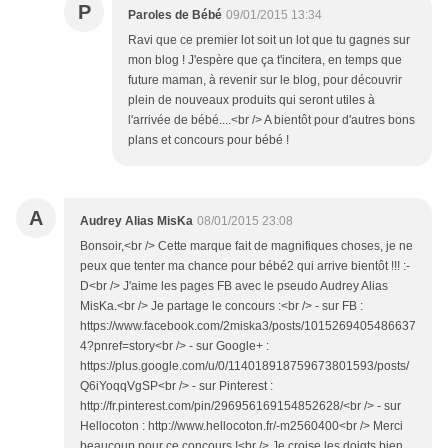
P
Paroles de Bébé
09/01/2015 13:34
Ravi que ce premier lot soit un lot que tu gagnes sur
mon blog ! J'espère que ça t'incitera, en temps que
future maman, à revenir sur le blog, pour découvrir
plein de nouveaux produits qui seront utiles à
l'arrivée de bébé....<br /> A bientôt pour d'autres bons
plans et concours pour bébé !
A
Audrey Alias MisKa
08/01/2015 23:08
Bonsoir,<br /> Cette marque fait de magnifiques choses, je ne
peux que tenter ma chance pour bébé2 qui arrive bientôt !!! :-
D<br /> J'aime les pages FB avec le pseudo Audrey Alias
MisKa.<br /> Je partage le concours :<br /> - sur FB :
https://www.facebook.com/2miska3/posts/1015269405486637
4?pnref=story<br /> - sur Google+ :
https://plus.google.com/u/0/114018918759673801593/posts/
Q6iYoqqVgSP<br /> - sur Pinterest :
http://fr.pinterest.com/pin/296956169154852628/<br /> - sur
Hellocoton : http://www.hellocoton.fr/-m2560400<br /> Merci
beaucoup pour ce concours !<br /> Je croise les doigts bien