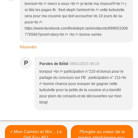
bonsoir<br /> merci a vous.<br /> je tente ma chance!!!<br /> j
ai liké les pages fb : fred-steph l'aminot<br /> cette turbulette
sera pour ma cousine qui doit accoucher ds 10 jours de sa
puce<br />
https://www.facebook.com/fredsteph.laminot/posts/899001006
776566?pnref=story<br /> <br /> bonne soirée
Répondre
P
Paroles de Bébé
09/01/2015 08:19
bonjour <br /> participation n°210 et bonus pour le
partage du concours sur FB : participation n° 211<br
/> bonne chance pour essayer de gagner cette
turbulette pour la petite de ta cousine et a bientôt
pour plein de conseils et de découvertes sur mon
blog!
< Mon Camion et Moi... Le
Plongée au coeur de la
Défi Fou #51
misère stéphanoise pour