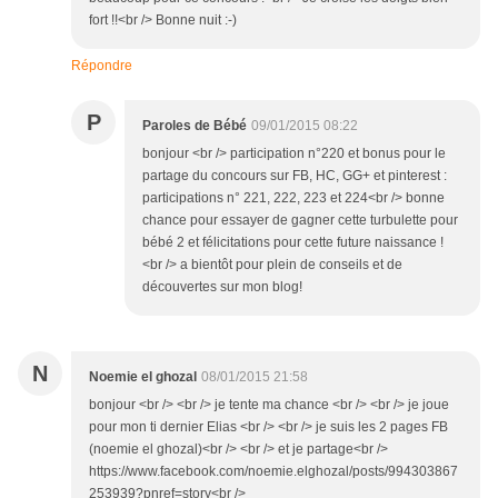
fort !!<br /> Bonne nuit :-)
Répondre
P
Paroles de Bébé
09/01/2015 08:22
bonjour <br /> participation n°220 et bonus pour le
partage du concours sur FB, HC, GG+ et pinterest :
participations n° 221, 222, 223 et 224<br /> bonne
chance pour essayer de gagner cette turbulette pour
bébé 2 et félicitations pour cette future naissance !
<br /> a bientôt pour plein de conseils et de
découvertes sur mon blog!
N
Noemie el ghozal
08/01/2015 21:58
bonjour <br /> <br /> je tente ma chance <br /> <br /> je joue
pour mon ti dernier Elias <br /> <br /> je suis les 2 pages FB
(noemie el ghozal)<br /> <br /> et je partage<br />
https://www.facebook.com/noemie.elghozal/posts/994303867
253939?pnref=story<br />