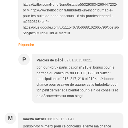
https://twitter.com/NonoNono6/status/553293834260447232<
br /> http://www.hellocoton.fr/turbulette-un-incontournable-
pour-les-nuits-de-bebe-concours-16-via-parolesdebebe1-
m2560318<br />
https://plus.google.com/u/0/115467856688162665796/posts/b
5sfyjbxbjM<br /> <br /> merciiii
Répondre
P
Paroles de Bébé
09/01/2015 08:21
bonjour <br /> participation n°215 et bonus pour le
partage du concours sur FB, HC, GG+ et twitter :
participations n° 216, 217, 218 et 219<br /> bonne
chance pour essayer de gagner cette turbulette pour
ton petit dernier et a bientôt pour plein de conseils et
de découvertes sur mon blog!
M
maeva michel
08/01/2015 21:41
Bonsoir<br /> merci pour ce concours je tente ma chance