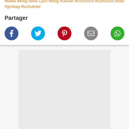
#bébé
#blog bébé Lyon
#blog maman
#concours
#concours bebe
#grobag
#turbulette
Partager