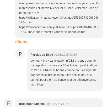
avec plaisir pour mon LouLou qui a 6 mois<br /> je suis fan fb
mon pseudo est Maeva Michel<br /> <br /> voici mes liens de
partages :<br />
https://twitter.com/maeva_owena34/status/553289732096946
176<br />
https://www.facebook.com/justt.mee.3979/posts/16044075931
16242<br /> <br /> merci a vous<br /> bonne soirée
Répondre
P
Paroles de Bébé
09/01/2015 08:20
bonjour <br /> participation n°212 et bonus pour le
partage du concours sur FB et twitter : participations
n° 213 et 214<br /> bonne chance pour essayer de
gagner cette turbulette pour ton petit loulou et a
bientôt pour plein de conseils et de découvertes sur
mon blog!
F
fred-steph l'aminot
08/01/2015 21:14