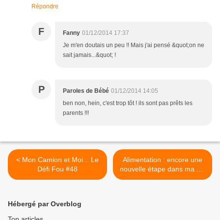
Répondre
F
Fanny
01/12/2014 17:37
Je m'en doutais un peu !! Mais j'ai pensé &quot;on ne
sait jamais...&quot; !
P
Paroles de Bébé
01/12/2014 14:05
ben non, hein, c'est trop tôt ! ils sont pas prêts les
parents !!!
< Mon Camion et Moi... Le
Alimentation : encore une
Défi Fou #48
nouvelle étape dans ma vie
de Bébé ! >
Hébergé par Overblog
Top articles