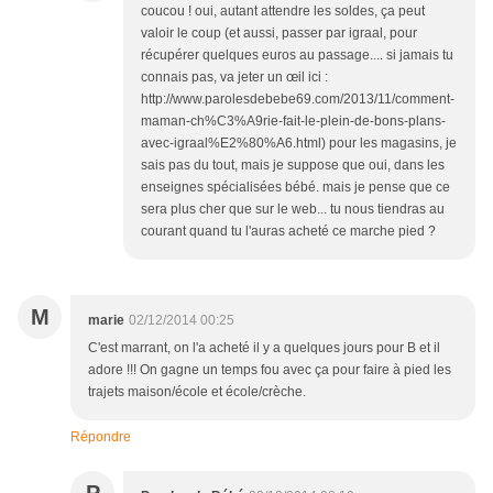
coucou ! oui, autant attendre les soldes, ça peut
valoir le coup (et aussi, passer par igraal, pour
récupérer quelques euros au passage.... si jamais tu
connais pas, va jeter un œil ici :
http://www.parolesdebebe69.com/2013/11/comment-
maman-ch%C3%A9rie-fait-le-plein-de-bons-plans-
avec-igraal%E2%80%A6.html) pour les magasins, je
sais pas du tout, mais je suppose que oui, dans les
enseignes spécialisées bébé. mais je pense que ce
sera plus cher que sur le web... tu nous tiendras au
courant quand tu l'auras acheté ce marche pied ?
M
marie
02/12/2014 00:25
C'est marrant, on l'a acheté il y a quelques jours pour B et il
adore !!! On gagne un temps fou avec ça pour faire à pied les
trajets maison/école et école/crèche.
Répondre