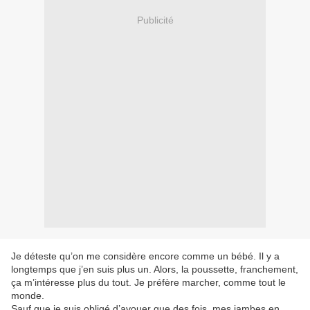
Publicité
Je déteste qu’on me considère encore comme un bébé. Il y a
longtemps que j’en suis plus un. Alors, la poussette, franchement,
ça m’intéresse plus du tout. Je préfère marcher, comme tout le
monde.
Sauf que je suis obligé d’avouer que des fois, mes jambes en