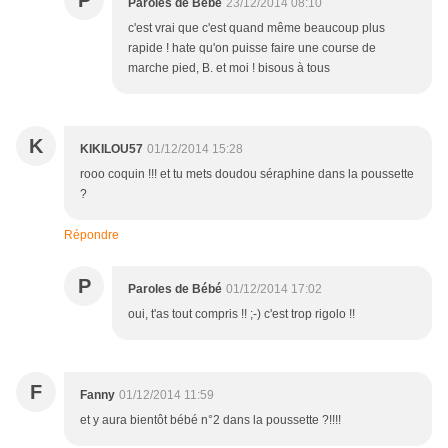
P
Paroles de Bébé
23/12/2014 08:10
c'est vrai que c'est quand même beaucoup plus
rapide ! hate qu'on puisse faire une course de
marche pied, B. et moi ! bisous à tous
K
KIKILOU57
01/12/2014 15:28
rooo coquin !!! et tu mets doudou séraphine dans la poussette
?
Répondre
P
Paroles de Bébé
01/12/2014 17:02
oui, t'as tout compris !! ;-) c'est trop rigolo !!
F
Fanny
01/12/2014 11:59
et y aura bientôt bébé n°2 dans la poussette ?!!!!