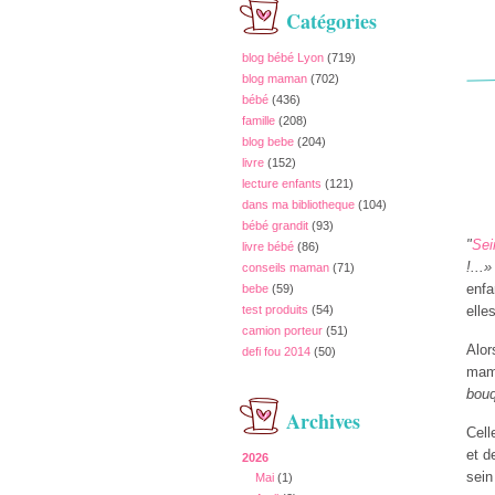
Catégories
blog bébé Lyon
(719)
blog maman
(702)
bébé
(436)
famille
(208)
blog bebe
(204)
livre
(152)
lecture enfants
(121)
dans ma bibliotheque
(104)
bébé grandit
(93)
"
Sei
livre bébé
(86)
!...»
conseils maman
(71)
enfa
bebe
(59)
test produits
(54)
elle
camion porteur
(51)
Alor
defi fou 2014
(50)
mama
bouq
Archives
Cell
et d
2026
sein
Mai
(1)