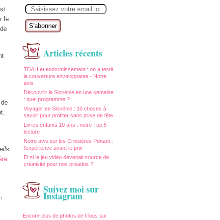
E
st
m
a
r le
i
 de
l
Articles récents
nt
TDAH et endormissement : on a testé
la couverture enveloppante - Notre
avis
Découvrir la Slovénie en une semaine
: quel programme ?
 de
Voyager en Slovénie : 10 choses à
t,
savoir pour profiter sans prise de tête
Livres enfants 10 ans : notre Top 5
lecture
Notre avis sur les Croisières Ponant :
l'expérience avant le prix
eils
Et si le jeu vidéo devenait source de
ère
créativité pour nos préados ?
Suivez moi sur
Instagram
,
Encore plus de photos de fifous sur