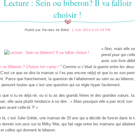
Lecture : Sein ou biberon? Il va falloir
choisir !
Publié par
Paroles de Bébé
1 Juin 2015 à 10:19 PM
« Non, mais elle se
prend pour qui celle
avec son livre débil
n ou Biberon ? Choisis ton camp !
" Comme si c’était la guerre entre les deux
C’est ce que se dira ta maman si t’es pas encore né(e) et que tu es son prem
nt. Parce que franchement, la question de l’allaitement au sein ou au biberon,
s pensent toutes que c’est une question qui se règle hyper facilement.
s que si tu es déjà né, ou si tu as des grands frères et des grandes sœurs, ta
n, elle aura plutôt tendance à se dire :
« Mais pourquoi elle a pas écrit son
uin avant celle-là ?! »
e là, c’est Julie Grêde, une maman de 33 ans qui a décidé de foncer dans le 
e donner son avis sur la Milky War, qui fait rage entre les mamans qui allaiten
 et celles qui donnent le biberon.