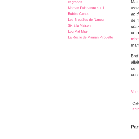
Mais
et grands
asse
Maman Puissance 4 + 1
Bubble Gones
en t
Les Broutilles de Nanou
de m
Six à la Maison
défe
Lou Mat Maé
un œ
La Récré de Maman Pirouette
mixt
mama
Bref
alla
se l
cons
Voir
Cat
sei
Par