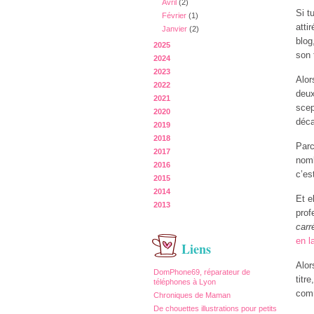
Avril
(2)
Si t
Février
(1)
atti
Janvier
(2)
blog
2025
son 
2024
2023
Alor
2022
deux
2021
scep
2020
déca
2019
2018
Parc
2017
nomb
2016
c’es
2015
2014
Et e
2013
prof
carr
en l
Liens
Alor
DomPhone69, réparateur de
titre
téléphones à Lyon
comm
Chroniques de Maman
De chouettes illustrations pour petits