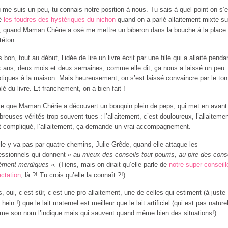
u me suis un peu, tu connais notre position à nous. Tu sais à quel point on s’e
ré
les foudres des hystériques du nichon
quand on a parlé allaitement mixte su
, quand Maman Chérie a osé me mettre un biberon dans la bouche à la place
téton...
s bon, tout au début, l’idée de lire un livre écrit par une fille qui a allaité penda
 ans, deux mois et deux semaines, comme elle dit, ça nous a laissé un peu
tiques à la maison. Mais heureusement, on s’est laissé convaincre par le ton
lé du livre. Et franchement, on a bien fait !
e que Maman Chérie a découvert un bouquin plein de peps, qui met en avant
reuses vérités trop souvent tues : l’allaitement, c’est douloureux, l’allaitemen
t compliqué, l’allaitement, ça demande un vrai accompagnement.
lle y va pas par quatre chemins, Julie Grêde, quand elle attaque les
essionnels qui donnent
« au mieux des conseils tout pourris, au pire des cons
ément merdiques ».
(Tiens, mais on dirait qu’elle parle de
notre super conseill
actation
, là ?! Tu crois qu’elle la connaît ?!)
s, oui, c’est sûr, c’est une pro allaitement, une de celles qui estiment (à juste
, hein !) que le lait maternel est meilleur que le lait artificiel (qui est pas naturel
e son nom l’indique mais qui sauvent quand même bien des situations!).