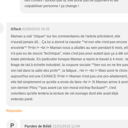
des choses ! surtout que là, elle porte pas de jugement et fait
culpabiliser personne ! ça change !
G
GToch
02/06/2015 20:35
Maman a osé "cliquer" sur les commentaires de l'article précédent, elle
n'aurait jamais dû... Ça lui a donné la nausée **et non elle n'est pas encore
enceinte** !!!<br /> <br /> Maman nous a allaités au sein pendant 6 mois, el
n'a pas eu de soucis "technique", mais c'est pas pour autant que ça a été u
totale plénitude. En particulier lorsque Maman a repris le travail à 4 mois : l
tirage de lait à échelle industriel, la coupure sociale **ben oui on ne tire pas
son lait dans la salle des profs**, la fatigue...<br /> <br /> Mais avoir le choix
aujourd'hui est une CHANCE !!!<br /> Maman n'est pas une pro-allaitement,
elle fait simplement ce qu'elle a envie de faire.<br /> Si Maman arrive à avoi
son dernier Pilou **pas avant car son moral est trop fluctuant**, c'est
volontiers qu'elle tentera la lecture de cet ouvrage dont elle avait déjà
entendu parlé.
Répondre
P
Paroles de Bébé
21/01/2016 12:04