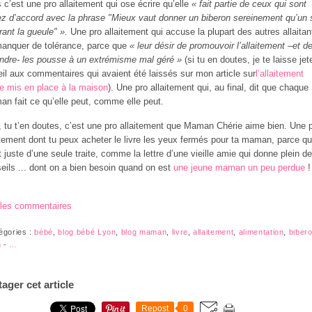
 c’est une pro allaitement qui ose écrire qu’elle
« fait partie de ceux qui sont
z d’accord avec la phrase "Mieux vaut donner un biberon sereinement qu’un 
irant la gueule" ».
Une pro allaitement qui accuse la plupart des autres allaitan
anquer de tolérance, parce que
« leur désir de promouvoir l’allaitement –et d
ndre- les pousse à un extrémisme mal géré »
(si tu en doutes, je te laisse jet
il aux commentaires qui avaient été laissés sur mon article sur
l’allaitement
e mis en place à la maison
). Une pro allaitement qui, au final, dit que chaque
n fait ce qu’elle peut, comme elle peut.
, tu t’en doutes, c’est une pro allaitement que Maman Chérie aime bien. Une 
itement dont tu peux acheter le livre les yeux fermés pour ta maman, parce qu’
it juste d’une seule traite, comme la lettre d’une vieille amie qui donne plein de
eils ... dont on a bien besoin quand on est
une jeune maman un peu perdue
!
 les commentaires
égories :
bébé
,
blog bébé Lyon
,
blog maman
,
livre
,
allaitement
,
alimentation
,
biber
n
-
…
tager cet article
Repost
0