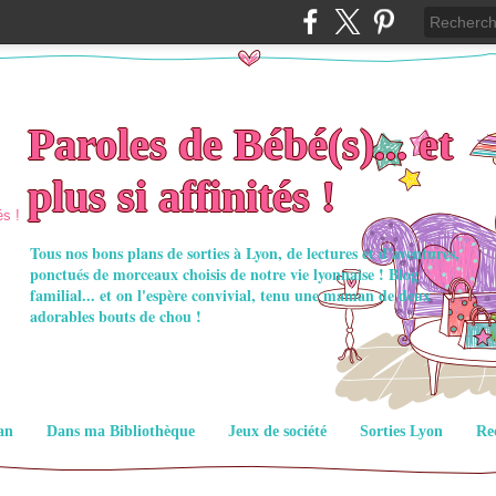
Paroles de Bébé(s)... et
plus si affinités !
Tous nos bons plans de sorties à Lyon, de lectures et d'aventures,
ponctués de morceaux choisis de notre vie lyonnaise ! Blog
familial... et on l'espère convivial, tenu une maman de deux
adorables bouts de chou !
an
Dans ma Bibliothèque
Jeux de société
Sorties Lyon
Re