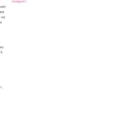
Instagram !
sein
tes
e se
er
pro
il
on
,