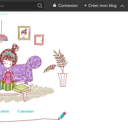
Connexion
+
Créer mon blog
cettes
Concours