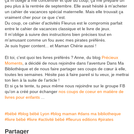
ça m'oblige à me concentrer et que du coup, ça me prépare un
peu plus à la rentrée de septembre. Elle avait hésité à m'acheter
un cahier de vacances spécial maternelle. Mais elle trouvait ça
vraiment cher pour ce que c'est.
Du coup, ce cahier d'activités Fleurus est le compromis parfait
entre le cahier de vacances classique et le livre de jeux.
Il m'oblige à suivre des instructions bien précises tout en
m'amusant comme un fou avec mes pirates préférés.
Je suis hyper content... et Maman Chérie aussi !
Et toi, c'est quoi tes livres préférés ? Anne, du blog
Précieux
Moments
, a décidé de nous rejoindre dans l'aventure Dans Ma
Bibliothèque et de nous faire partager ses coups de cœur à elle,
toutes les semaines. Hésite pas à faire pareil si tu veux, je mettrai
ton lien à la suite de l'article !
Et si ça te tente, tu peux même nous rejoindre sur le groupe FB
qu'on a créé pour échanger
nos coups de coeur en matière de
livres pour enfants
...
#bébé
#blog bébé Lyon
#blog maman
#dans ma bibliotheque
#livre bébé
#livre
#activité bébé
#fleurus editions
#pirates
Partager