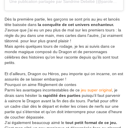
Une publication partagée par Sandrine Debébé (@parolesdebebe69)
Dès la première partie, les garçons se sont pris au jeu et lancés
tête baissée dans
la conquête de cet univers enchanteur.
J'avoue que j'ai eu un peu plus de mal sur les premiers tours : la
règle du jeu dans une main, mes cartes dans l'autre, j'ai vraiment
tâtonné. pour leur plus grand plaisir !
Mais après quelques tours de rodage, je les ai suivis dans ce
monde magique composé du Dragon et de personnages
célèbres des histoires qu'on leur raconte depuis qu'ils sont tout
petits.
Et d'ailleurs, Dragon ou Héros, peu importe qui on incarne, on est
assurés de se laisser embarquer !
Pourquoi on aime Règlement de contes
Parmi les avantages incontestables de ce
jeu super original
, je
dirais sans hésiter la
rapidité des parties
puisqu'il faut parvenir
à vaincre le Dragon avant la fin des dix tours. Parfait pour offrir
un cadre clair dès le départ et éviter les crises de nerfs sur une
partie qui s'éternise et qu'on doit interrompre pour cause d'heure
de coucher dépassée.
J'ai également beaucoup aimé le
tout petit format de ce jeu.