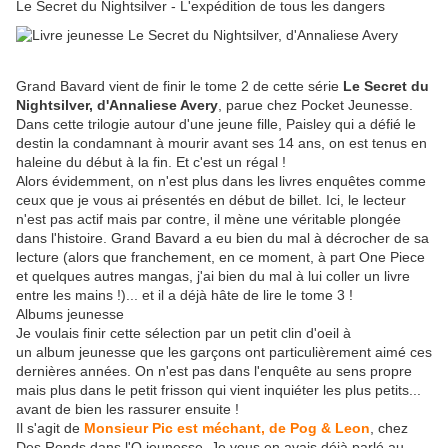
Le Secret du Nightsilver - L'expédition de tous les dangers
Grand Bavard vient de finir le tome 2 de cette série
Le Secret du
Nightsilver, d'Annaliese Avery
, parue chez Pocket Jeunesse.
Dans cette trilogie autour d'une jeune fille, Paisley qui a défié le
destin la condamnant à mourir avant ses 14 ans, on est tenus en
haleine du début à la fin. Et c'est un régal !
Alors évidemment, on n'est plus dans les livres enquêtes comme
ceux que je vous ai présentés en début de billet. Ici, le lecteur
n'est pas actif mais par contre, il mène une véritable plongée
dans l'histoire. Grand Bavard a eu bien du mal à décrocher de sa
lecture (alors que franchement, en ce moment, à part One Piece
et quelques autres mangas, j'ai bien du mal à lui coller un livre
entre les mains !)... et il a déjà hâte de lire le tome 3 !
Albums jeunesse
Je voulais finir cette sélection par un petit clin d'oeil à
un album jeunesse que les garçons ont particulièrement aimé ces
dernières années. On n'est pas dans l'enquête au sens propre
mais plus dans le petit frisson qui vient inquiéter les plus petits...
avant de bien les rassurer ensuite !
Il s'agit de
Monsieur Pic est méchant, de Pog & Leon
, chez
Des Ronds dans l'O jeunesse. Je vous en avais déjà parlé au