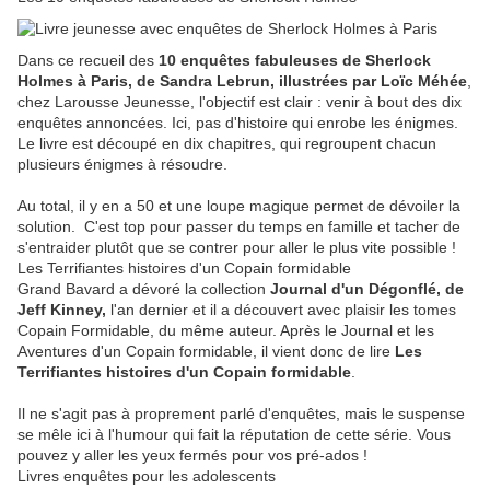
Dans ce recueil des
10 enquêtes fabuleuses de Sherlock
Holmes à Paris, de Sandra Lebrun, illustrées par Loïc Méhée
,
chez Larousse Jeunesse, l'objectif est clair : venir à bout des dix
enquêtes annoncées. Ici, pas d'histoire qui enrobe les énigmes.
Le livre est découpé en dix chapitres, qui regroupent chacun
plusieurs énigmes à résoudre.
Au total, il y en a 50 et une loupe magique permet de dévoiler la
solution. C'est top pour passer du temps en famille et tacher de
s'entraider plutôt que se contrer pour aller le plus vite possible !
Les Terrifiantes histoires d'un Copain formidable
Grand Bavard a dévoré la collection
Journal d'un Dégonflé, de
Jeff Kinney,
l'an dernier et il a découvert avec plaisir les tomes
Copain Formidable, du même auteur. Après le Journal et les
Aventures d'un Copain formidable, il vient donc de lire
Les
Terrifiantes histoires d'un Copain formidable
.
Il ne s'agit pas à proprement parlé d'enquêtes, mais le suspense
se mêle ici à l'humour qui fait la réputation de cette série. Vous
pouvez y aller les yeux fermés pour vos pré-ados !
Livres enquêtes pour les adolescents