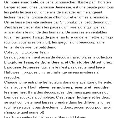
Grimoire ensorcelé
, de Jens Schumacher, illustré par Thorsten
Berger et paru chez Larousse Jeunesse, est une pépite pour tous
les petits lecteurs qui ont envie de s'évader en mélangeant
lecture frissons, grosse dose d'humour et énigmes à résoudre.
On se laisse très vite séduire par Snuphulucius, petit démon qui
s'est laissé piéger dans les pages d'un livre alors qu'il pensait
arriver dans le monde des humains. De sourires en véritables
fous rires quand il s'agit de parler au livre ou de le mettre au frigo
(oui oui, vous avez bien lu!), les garçons ont beaucoup aimé
tenter de délivrer ce petit démon !
Collection L'Explorer Team
Les garçons viennent aussi de découvrir avec plaisir la collection
L'Explorer Team, de Björn Berenz et Christophe Dittert, chez
Larousse Jeunesse,
qui, si elle n'est pas directement liée à
Halloween, propose un vrai challenge niveau mystères à
résoudre.
Chaque tome entraîne les lecteurs dans une aventure différente,
dans laquelle il faut
relever les indices présents et résoudre
les énigmes
. Il y a des découpages, des messages miroirs ou
bien des sudokus à compléter. C'est
super ludique
et les deux
se sont complètement laissés prendre dans les différents tomes
(qui ne se suivent pas directement, donc, aucun souci pour avoir
n'importe quel numéro!)
Les 10 enquêtes fabuleuses de Sherlock Holmes