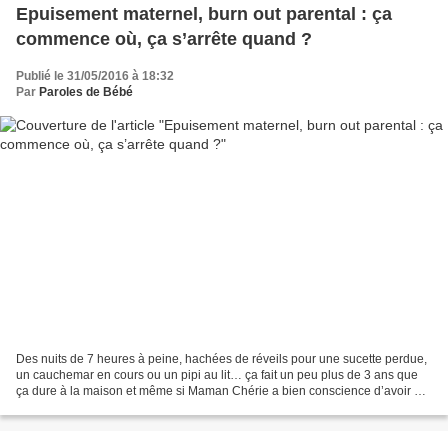
Epuisement maternel, burn out parental : ça
commence où, ça s’arrête quand ?
Publié le 31/05/2016 à 18:32
Par
Paroles de Bébé
Des nuits de 7 heures à peine, hachées de réveils pour une sucette perdue,
un cauchemar en cours ou un pipi au lit… ça fait un peu plus de 3 ans que
ça dure à la maison et même si Maman Chérie a bien conscience d’avoir de
la chance par rapport à toutes...