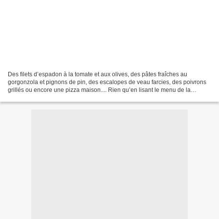
Des filets d’espadon à la tomate et aux olives, des pâtes fraîches au
gorgonzola et pignons de pin, des escalopes de veau farcies, des poivrons
grillés ou encore une pizza maison.... Rien qu’en lisant le menu de la
semaine italienne, Maman Chérie avait...