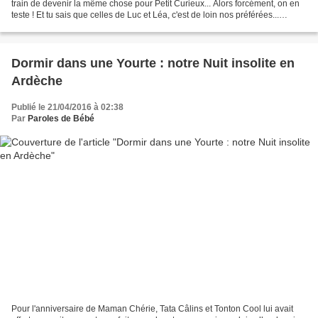
train de devenir la même chose pour Petit Curieux... Alors forcément, on en
teste ! Et tu sais que celles de Luc et Léa, c'est de loin nos préférées...
Qu'elles soient de jour...
Dormir dans une Yourte : notre Nuit insolite en
Ardèche
Publié le 21/04/2016 à 02:38
Par
Paroles de Bébé
Pour l'anniversaire de Maman Chérie, Tata Câlins et Tonton Cool lui avait