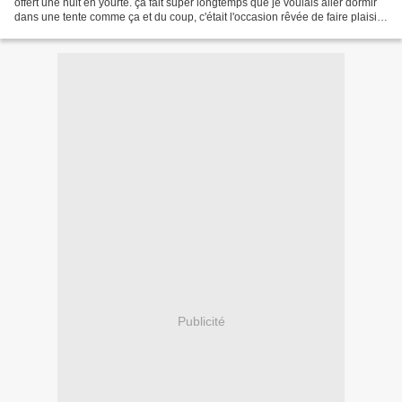
offert une nuit en yourte. ça fait super longtemps que je voulais aller dormir
dans une tente comme ça et du coup, c'était l'occasion rêvée de faire plaisir
à tout le monde ! Du...
Publicité