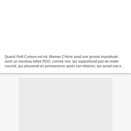
Quand Petit Curieux est né, Maman Chérie avait une grosse inquiétude :
avoir un nouveau bébé RGO, comme moi, qui supporterait pas de rester
couché, qui pleurerait en permanence après son biberon, qui aurait mal en
mangeant. Elle a vite été rassurée. Petit...