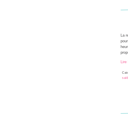
La r
pour
heur
prop
Lire 
Cat
sal