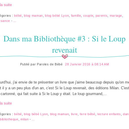
la suite
égories :
bébé
,
blog maman
,
blog bébé Lyon
,
famille
,
couple
,
parents
,
mariage
,
ssance
-
…
Dans ma Bibliothèque #3 : Si le Loup
revenait
Publié par
Paroles de Bébé
28 Janvier 2016 à 08:14 AM
urd'hui, j'ai envie de te présenter un livre que j'aime beaucoup depuis qu'on me
rt il y a un peu plus d'un an, c'est Si le Loup revenait, des éditions Milan. C'es
e cartonné, qui fait suite à Si le Loup y était. Le loup gourmand,...
la suite
égories :
bébé
,
blog bébé Lyon
,
blog maman
,
livre
,
livre bébé
,
lecture enfants
,
dan
bibliotheque
,
milan
-
…