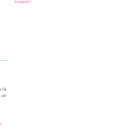
Instagram !
 l'a
t un
s