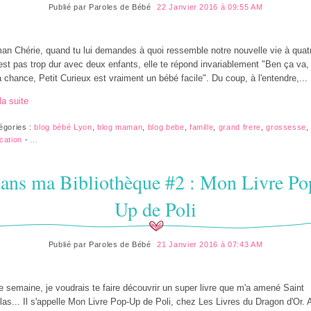
Publié par
Paroles de Bébé
22 Janvier 2016 à 09:55 AM
n Chérie, quand tu lui demandes à quoi ressemble notre nouvelle vie à quatr
'est pas trop dur avec deux enfants, elle te répond invariablement "Ben ça va,
a chance, Petit Curieux est vraiment un bébé facile". Du coup, à l'entendre,...
la suite
égories :
blog bébé Lyon
,
blog maman
,
blog bebe
,
famille
,
grand frere
,
grossesse
,
cation
-
…
ans ma Bibliothèque #2 : Mon Livre Po
Up de Poli
Publié par
Paroles de Bébé
21 Janvier 2016 à 07:43 AM
e semaine, je voudrais te faire découvrir un super livre que m'a amené Saint
las... Il s'appelle Mon Livre Pop-Up de Poli, chez Les Livres du Dragon d'Or. 