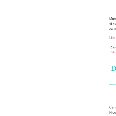
Mama
si c
de l
Lire 
Cat
edu
D
Cett
Nico