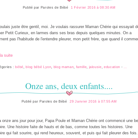
Publié par
Paroles de Bébé
1 Février 2016 à 08:30 AM
oulais juste être gentil, moi. Je voulais rassurer Maman Chérie qui essayait d
er Petit Curieux, en larmes dans ses bras depuis quelques minutes. On a
ement pas l'habitude de l'entendre pleurer, mon petit frère, que quand il comm
la suite
égories :
bébé
,
blog bébé Lyon
,
blog maman
,
famille
,
jalousie
,
education
-
…
Onze ans, deux enfants....
Publié par
Paroles de Bébé
29 Janvier 2016 à 07:55 AM
 a onze ans jour pour jour, Papa Poule et Maman Chérie ont commencé une be
oire. Une histoire faite de hauts et de bas, comme toutes les histoires. Une
oire qui fait sourire, qui rend heureux, souvent, et puis qui fait pleurer des fois.