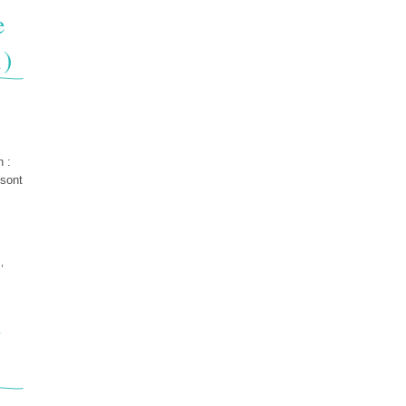
e
1)
n :
 sont
s
,