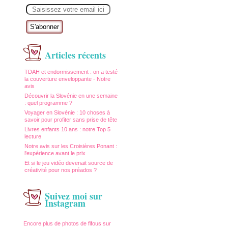
E
m
a
i
l
Articles récents
TDAH et endormissement : on a testé
la couverture enveloppante - Notre
avis
Découvrir la Slovénie en une semaine
: quel programme ?
Voyager en Slovénie : 10 choses à
savoir pour profiter sans prise de tête
Livres enfants 10 ans : notre Top 5
lecture
Notre avis sur les Croisières Ponant :
l'expérience avant le prix
Et si le jeu vidéo devenait source de
créativité pour nos préados ?
Suivez moi sur
Instagram
Encore plus de photos de fifous sur