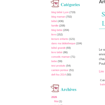
Ar
Catégories
S
blog bébé Lyon
(719)
blog maman
(702)
L
bébé
(436)
famille
(208)
blog bebe
(204)
livre
(152)
lecture enfants
(121)
dans ma bibliotheque
(104)
bébé grandit
(93)
Le w
livre bébé
(86)
envi
conseils maman
(71)
chau
bebe
(59)
Poul
test produits
(54)
camion porteur
(51)
Lire 
defi fou 2014
(50)
Cat
bal
Archives
2026
Mai
(1)