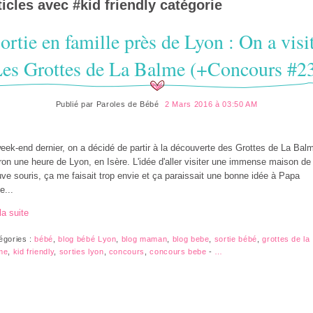
ticles avec #
kid friendly
catégorie
ortie en famille près de Lyon : On a visi
es Grottes de La Balme (+Concours #2
Publié par
Paroles de Bébé
2 Mars 2016 à 03:50 AM
eek-end dernier, on a décidé de partir à la découverte des Grottes de La Bal
ron une heure de Lyon, en Isère. L'idée d'aller visiter une immense maison de
ve souris, ça me faisait trop envie et ça paraissait une bonne idée à Papa
e...
la suite
égories :
bébé
,
blog bébé Lyon
,
blog maman
,
blog bebe
,
sortie bébé
,
grottes de la
me
,
kid friendly
,
sorties lyon
,
concours
,
concours bebe
-
…