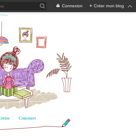
Connexion
+
Créer mon blog
cettes
Concours