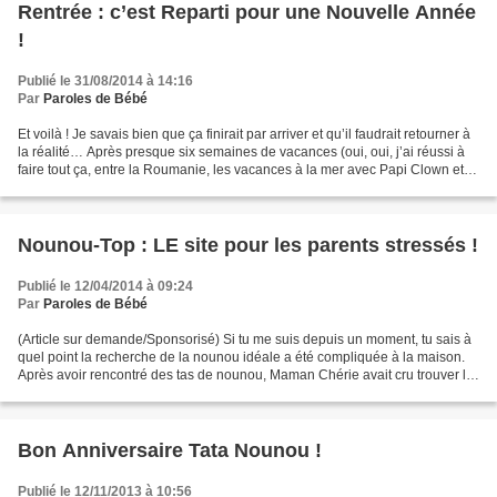
Rentrée : c’est Reparti pour une Nouvelle Année
!
Publié le 31/08/2014 à 14:16
Par
Paroles de Bébé
Et voilà ! Je savais bien que ça finirait par arriver et qu’il faudrait retourner à
la réalité… Après presque six semaines de vacances (oui, oui, j’ai réussi à
faire tout ça, entre la Roumanie, les vacances à la mer avec Papi Clown et
Mamie Petits Plats...
Nounou-Top : LE site pour les parents stressés !
Publié le 12/04/2014 à 09:24
Par
Paroles de Bébé
(Article sur demande/Sponsorisé) Si tu me suis depuis un moment, tu sais à
quel point la recherche de la nounou idéale a été compliquée à la maison.
Après avoir rencontré des tas de nounou, Maman Chérie avait cru trouver la
Nounou d’Enfer et puis, les...
Bon Anniversaire Tata Nounou !
Publié le 12/11/2013 à 10:56