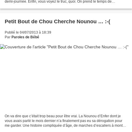
demi-journée. Enfin, vous voyez le truc, quoi. On prend le temps de
s’apprivoiser. Et franchement, je...
Petit Bout de Chou Cherche Nounou … :-(
Publié le 04/07/2013 à 18:39
Par
Paroles de Bébé
On va dire que c’était trop beau pour être vrai. La Nounou d’Enfer dont je
vous avais parlé le mois dernier n’a finalement pas eu sa dérogation pour
me garder. Une histoire compliquée d’âge, de marches d’escaliers à monter
et d’agrément bébé. Pour faire...