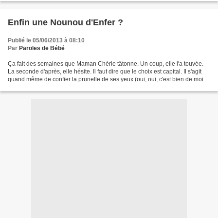
Enfin une Nounou d'Enfer ?
Publié le 05/06/2013 à 08:10
Par
Paroles de Bébé
Ça fait des semaines que Maman Chérie tâtonne. Un coup, elle l'a touvée.
La seconde d'après, elle hésite. Il faut dire que le choix est capital. Il s'agit
quand même de confier la prunelle de ses yeux (oui, oui, c'est bien de moi
dont il s'agit!) à une...