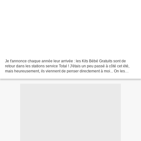
Je t'annonce chaque année leur arrivée : les Kits Bébé Gratuits sont de
retour dans les stations service Total ! J'étais un peu passé à côté cet été,
mais heureusement, ils viennent de penser directement à moi... On les
oubliera pas, nous, sur la route...