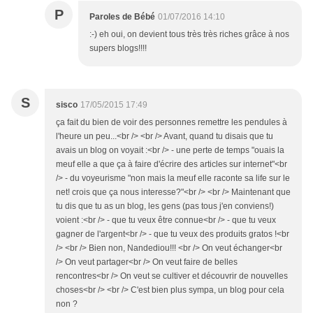
P
Paroles de Bébé
01/07/2016 14:10
:-) eh oui, on devient tous très très riches grâce à nos
supers blogs!!!!
S
sisco
17/05/2015 17:49
ça fait du bien de voir des personnes remettre les pendules à
l'heure un peu...<br /> <br /> Avant, quand tu disais que tu
avais un blog on voyait :<br /> - une perte de temps "ouais la
meuf elle a que ça à faire d'écrire des articles sur internet"<br
/> - du voyeurisme "non mais la meuf elle raconte sa life sur le
net! crois que ça nous interesse?"<br /> <br /> Maintenant que
tu dis que tu as un blog, les gens (pas tous j'en conviens!)
voient :<br /> - que tu veux être connue<br /> - que tu veux
gagner de l'argent<br /> - que tu veux des produits gratos !<br
/> <br /> Bien non, Nandediou!!! <br /> On veut échanger<br
/> On veut partager<br /> On veut faire de belles
rencontres<br /> On veut se cultiver et découvrir de nouvelles
choses<br /> <br /> C'est bien plus sympa, un blog pour cela
non ?