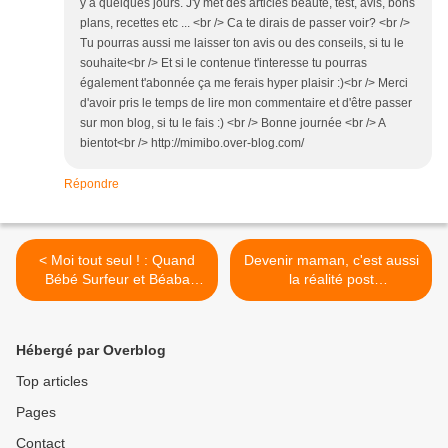
y à quelques jours. J'y met des articles beauté, test, avis, bons
plans, recettes etc ... <br /> Ca te dirais de passer voir? <br />
Tu pourras aussi me laisser ton avis ou des conseils, si tu le
souhaite<br /> Et si le contenue t'interesse tu pourras
également t'abonnée ça me ferais hyper plaisir :)<br /> Merci
d'avoir pris le temps de lire mon commentaire et d'être passer
sur mon blog, si tu le fais :) <br /> Bonne journée <br /> A
bientot<br /> http://mimibo.over-blog.com/
Répondre
< Moi tout seul ! : Quand
Devenir maman, c'est aussi
Bébé Surfeur et Béaba
la réalité post
aident Bébé dans sa
accouchement ! >
recherche d’autonomie…
Hébergé par Overblog
Top articles
Pages
Contact