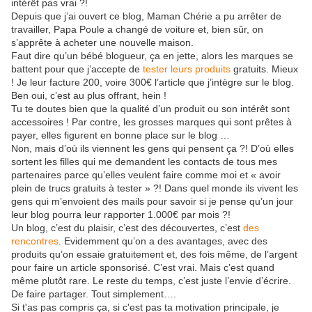
intérêt pas vrai ?!
Depuis que j’ai ouvert ce blog, Maman Chérie a pu arrêter de
travailler, Papa Poule a changé de voiture et, bien sûr, on
s’apprête à acheter une nouvelle maison.
Faut dire qu’un bébé blogueur, ça en jette, alors les marques se
battent pour que j’accepte de
tester leurs produits
gratuits. Mieux
! Je leur facture 200, voire 300€ l’article que j’intègre sur le blog.
Ben oui, c’est au plus offrant, hein !
Tu te doutes bien que la qualité d’un produit ou son intérêt sont
accessoires ! Par contre, les grosses marques qui sont prêtes à
payer, elles figurent en bonne place sur le blog …
Non, mais d’où ils viennent les gens qui pensent ça ?! D’où elles
sortent les filles qui me demandent les contacts de tous mes
partenaires parce qu’elles veulent faire comme moi et « avoir
plein de trucs gratuits à tester » ?! Dans quel monde ils vivent les
gens qui m’envoient des mails pour savoir si je pense qu’un jour
leur blog pourra leur rapporter 1.000€ par mois ?!
Un blog, c’est du plaisir, c’est des découvertes, c’est
des
rencontres
. Evidemment qu’on a des avantages, avec des
produits qu’on essaie gratuitement et, des fois même, de l’argent
pour faire un article sponsorisé. C’est vrai. Mais c’est quand
même plutôt rare. Le reste du temps, c’est juste l’envie d’écrire.
De faire partager. Tout simplement….
Si t'as pas compris ça, si c'est pas ta motivation principale, je