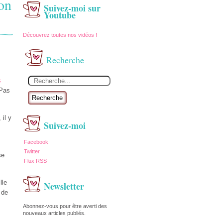
ion
Suivez-moi sur
Youtube
Découvrez toutes nos vidéos !
Recherche
s
 Pas
Recherche
il y
Suivez-moi
Facebook
Twitter
se
Flux RSS
lle
Newsletter
 de
Abonnez-vous pour être averti des
nouveaux articles publiés.