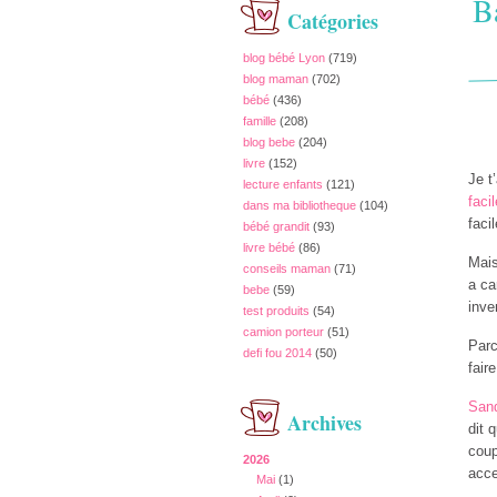
Ba
Catégories
blog bébé Lyon
(719)
blog maman
(702)
bébé
(436)
famille
(208)
blog bebe
(204)
livre
(152)
Je t
lecture enfants
(121)
faci
dans ma bibliotheque
(104)
faci
bébé grandit
(93)
livre bébé
(86)
Mais
conseils maman
(71)
a ca
bebe
(59)
inve
test produits
(54)
camion porteur
(51)
Parc
defi fou 2014
(50)
fair
San
Archives
dit 
coup
2026
acce
Mai
(1)