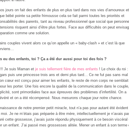
os jours on fait des enfants de plus en plus tard dans nos vies d’amoureux et
que bébé pointe sa petite frimousse cela se fait parmi toutes les priorités et
onsabilités des parents, tant au niveau professionnel que social que personne
tensions risquent ainsi d’être plus fortes. Face aux difficultés on peut envisag
éparation comme une solution.
ains couples vivent alors ce qu’on appelle un « baby-clash » et c’est là que
terviens…
s eu des enfants, toi ? Ça a été dur aussi pour toi des fois ?
!!! Je suis Maman et
je suis tellement fière de mes enfants
! Le choix du roi :
t gars puis une princesse trois ans et demi plus tard… Ce ne fut pas sans mal
on cœur est conçu pour aimer les enfants, le reste de mon corps ne semblait
 pour les porter. Une fois encore la qualité de la communication dans le couple,
licité, sont primordiales face aux épreuves des problèmes d’infertilité. On a
évéré et on a été récompensé. Nous mesurons chaque jour notre chance.
 naissance de notre premier petit miracle, tout n’a pas pour autant été évident
 moi. Je ne m’étais pas préparée à être mère, intellectuellement je n’avais pa
ré cette grossesse, j’avais juste répondu physiquement à ce besoin viscéral
er un enfant. J’ai passé mes grossesses alitée. Mener un enfant à son terme é