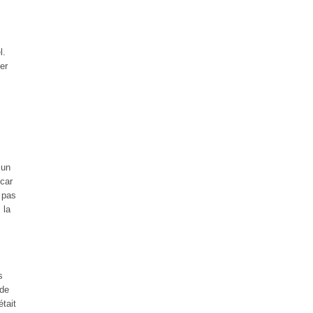
l.
er
 un
 car
 pas
 la
s
 de
tait