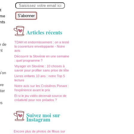
E
m
t
a
i
ame
l
nts
Articles récents
TDAH et endormissement : on a testé
e de
la couverture enveloppante - Notre
nt
avis
Découvrir la Slovénie en une semaine
: quel programme ?
Voyager en Slovénie : 10 choses à
savoir pour profiter sans prise de tête
u’on
Livres enfants 10 ans : notre Top 5
lecture
pre
Notre avis sur les Croisières Ponant :
l'expérience avant le prix
ter
Et si le jeu vidéo devenait source de
créativité pour nos préados ?
es
Suivez moi sur
Instagram
Encore plus de photos de fifous sur