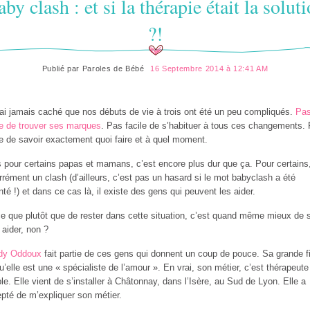
by clash : et si la thérapie était la solut
?!
Publié par
Paroles de Bébé
16 Septembre 2014 à 12:41 AM
’ai jamais caché que nos débuts de vie à trois ont été un peu compliqués.
Pa
le de trouver ses marques
. Pas facile de s’habituer à tous ces changements.
le de savoir exactement quoi faire et à quel moment.
 pour certains papas et mamans, c’est encore plus dur que ça. Pour certains, 
rrément un clash (d’ailleurs, c’est pas un hasard si le mot babyclash a été
nté !) et dans ce cas là, il existe des gens qui peuvent les aider.
e que plutôt que de rester dans cette situation, c’est quand même mieux de 
e aider, non ?
dy Oddoux
fait partie de ces gens qui donnent un coup de pouce. Sa grande fi
qu’elle est une « spécialiste de l’amour ». En vrai, son métier, c’est thérapeute
le. Elle vient de s’installer à Châtonnay, dans l’Isère, au Sud de Lyon. Elle a
pté de m’expliquer son métier.