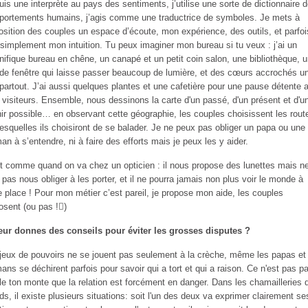
uis une interprète au pays des sentiments, j’utilise une sorte de dictionnaire 
ortements humains, j’agis comme une traductrice de symboles. Je mets à
osition des couples un espace d’écoute, mon expérience, des outils, et parfoi
 simplement mon intuition. Tu peux imaginer mon bureau si tu veux : j’ai un
ifique bureau en chêne, un canapé et un petit coin salon, une bibliothèque, 
de fenêtre qui laisse passer beaucoup de lumière, et des cœurs accrochés u
partout. J’ai aussi quelques plantes et une cafetière pour une pause détente 
visiteurs. Ensemble, nous dessinons la carte d'un passé, d'un présent et d'u
ir possible… en observant cette géographie, les couples choisissent les rout
lesquelles ils choisiront de se balader. Je ne peux pas obliger un papa ou une
n à s’entendre, ni à faire des efforts mais je peux les y aider.
t comme quand on va chez un opticien : il nous propose des lunettes mais n
 pas nous obliger à les porter, et il ne pourra jamais non plus voir le monde à
e place ! Pour mon métier c’est pareil, je propose mon aide, les couples
osent (ou pas !)
eur donnes des conseils pour éviter les grosses disputes ?
jeux de pouvoirs ne se jouent pas seulement à la crèche, même les papas et 
ns se déchirent parfois pour savoir qui a tort et qui a raison. Ce n'est pas p
le ton monte que la relation est forcément en danger. Dans les chamailleries 
ds, il existe plusieurs situations: soit l'un des deux va exprimer clairement se