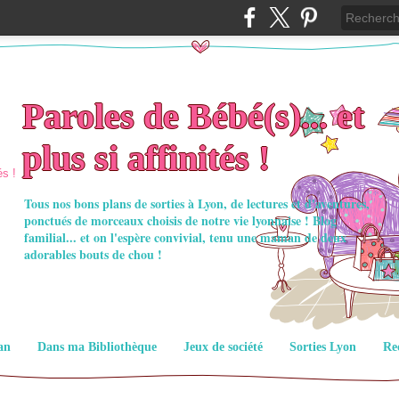
Paroles de Bébé(s)... et
plus si affinités !
Tous nos bons plans de sorties à Lyon, de lectures et d'aventures,
ponctués de morceaux choisis de notre vie lyonnaise ! Blog
familial... et on l'espère convivial, tenu une maman de deux
adorables bouts de chou !
an
Dans ma Bibliothèque
Jeux de société
Sorties Lyon
Re