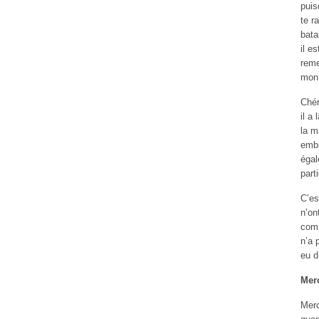
puis
te r
bata
il e
reme
mon 
Chér
il a
la m
embr
égal
parti
C’es
n’on
comm
n’a 
eu d
Merc
Merc