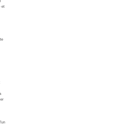
t
 et
te
t
a
ser
l'un