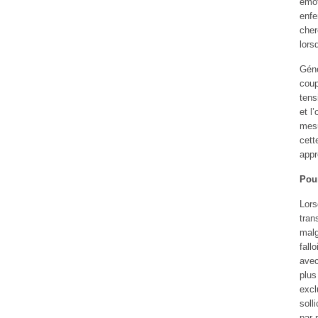
émot
enfe
cher
lors
Géné
coup
tens
et l
mesu
cett
appr
Pour
Lors
tran
malg
fall
avec
plus
excl
soll
par 