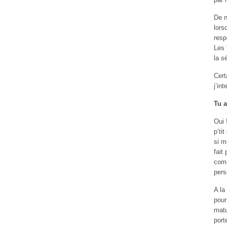
De n
lors
resp
Les 
la s
Cert
j’in
Tu a
Oui 
p’ti
si m
fait
comp
pers
A la
pour
matu
port