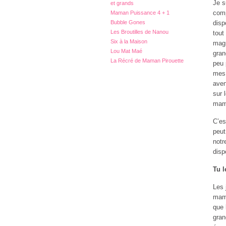
Je s
et grands
comp
Maman Puissance 4 + 1
Bubble Gones
disp
Les Broutilles de Nanou
tout
Six à la Maison
magn
Lou Mat Maé
gran
La Récré de Maman Pirouette
peu 
mes 
aven
sur 
mama
C’es
peut
notr
disp
Tu l
Les 
mama
que 
gran