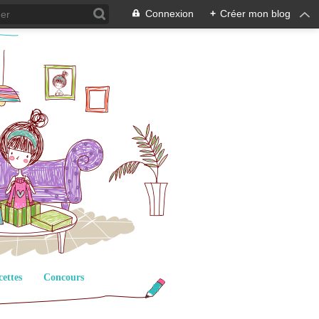
Connexion
+
Créer mon blog
cettes
Concours