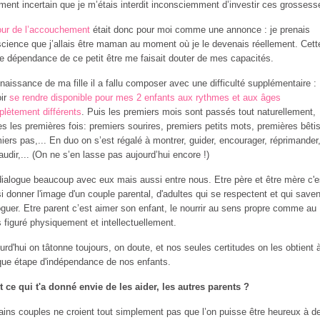
ement incertain que je m’étais interdit inconsciemment d’investir ces grossess
our de l’accouchement
était donc pour moi comme une annonce : je prenais
cience que j’allais être maman au moment où je le devenais réellement. Cett
le dépendance de ce petit être me faisait douter de mes capacités.
 naissance de ma fille il a fallu composer avec une difficulté supplémentaire :
ir
se rendre disponible pour mes 2 enfants aux rythmes et aux âges
lètement différents
. Puis les premiers mois sont passés tout naturellement,
es les premières fois: premiers sourires, premiers petits mots, premières bêti
iers pas,... En duo on s’est régalé à montrer, guider, encourager, réprimander
audir,... (On ne s’en lasse pas aujourd’hui encore !)
ialogue beaucoup avec eux mais aussi entre nous. Etre père et être mère c'e
i donner l'image d'un couple parental, d'adultes qui se respectent et qui saven
oguer. Etre parent c’est aimer son enfant, le nourrir au sens propre comme au
 figuré physiquement et intellectuellement.
urd'hui on tâtonne toujours, on doute, et nos seules certitudes on les obtient 
ue étape d'indépendance de nos enfants.
t ce qui t'a donné envie de les aider, les autres parents ?
ains couples ne croient tout simplement pas que l’on puisse être heureux à d