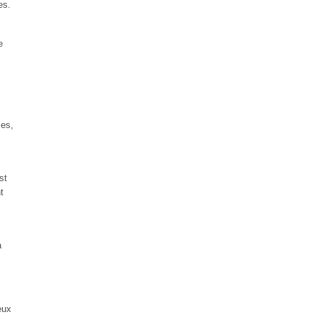
es.
e
ses,
,
st
t
à
eux