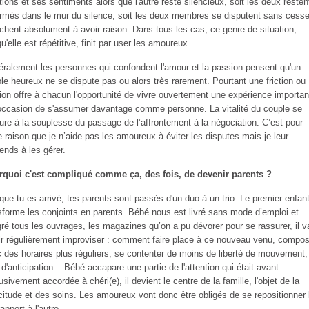
ions et ses sentiments alors que l'autre reste silencieux, soit les deux resten
rmés dans le mur du silence, soit les deux membres se disputent sans cesse
chent absolument à avoir raison. Dans tous les cas, ce genre de situation,
qu'elle est répétitive, finit par user les amoureux.
ralement les personnes qui confondent l'amour et la passion pensent qu'un
le heureux ne se dispute pas ou alors très rarement. Pourtant une friction ou
ion offre à chacun l'opportunité de vivre ouvertement une expérience importan
’occasion de s'assumer davantage comme personne. La vitalité du couple se
re à la souplesse du passage de l’affrontement à la négociation. C’est pour
e raison que je n’aide pas les amoureux à éviter les disputes mais je leur
ends à les gérer.
quoi c'est compliqué comme ça, des fois, de devenir parents ?
que tu es arrivé, tes parents sont passés d'un duo à un trio. Le premier enfan
sforme les conjoints en parents. Bébé nous est livré sans mode d’emploi et
ré tous les ouvrages, les magazines qu’on a pu dévorer pour se rassurer, il v
oir régulièrement improviser : comment faire place à ce nouveau venu, compo
 des horaires plus réguliers, se contenter de moins de liberté de mouvement,
 d'anticipation... Bébé accapare une partie de l'attention qui était avant
usivement accordée à chéri(e), il devient le centre de la famille, l'objet de la
icitude et des soins. Les amoureux vont donc être obligés de se repositionner 
rapport à l'autre.