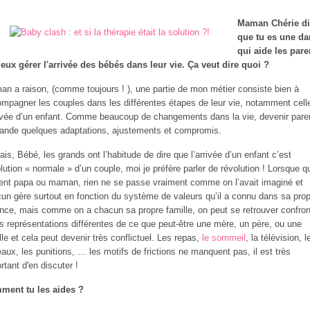
Maman Chérie di
que tu es une d
qui aide les pare
eux gérer l'arrivée des bébés dans leur vie. Ça veut dire quoi ?
n a raison, (comme toujours ! ), une partie de mon métier consiste bien à
mpagner les couples dans les différentes étapes de leur vie, notamment cell
rivée d’un enfant. Comme beaucoup de changements dans la vie, devenir pare
nde quelques adaptations, ajustements et compromis.
ais, Bébé, les grands ont l’habitude de dire que l’arrivée d’un enfant c’est
olution « normale » d’un couple, moi je préfère parler de révolution ! Lorsque q
ent papa ou maman, rien ne se passe vraiment comme on l’avait imaginé et
un gère surtout en fonction du système de valeurs qu’il a connu dans sa pro
nce, mais comme on a chacun sa propre famille, on peut se retrouver confron
s représentations différentes de ce que peut-être une mère, un père, ou une
lle et cela peut devenir très conflictuel. Les repas,
le sommeil
, la télévision, l
aux, les punitions, … les motifs de frictions ne manquent pas, il est très
rtant d'en discuter !
ment tu les aides ?