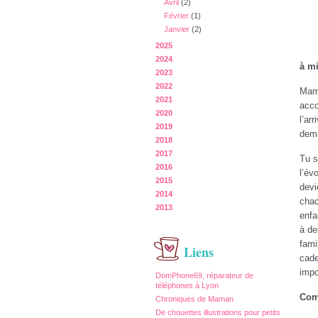
Avril
(2)
Février
(1)
Janvier
(2)
2025
2024
à mi
2023
2022
Mama
2021
acco
2020
l’ar
2019
dema
2018
2017
Tu s
2016
l’év
2015
devi
2014
chac
2013
enfa
à de
fami
Liens
cade
impo
DomPhone69, réparateur de
téléphones à Lyon
Com
Chroniques de Maman
De chouettes illustrations pour petits