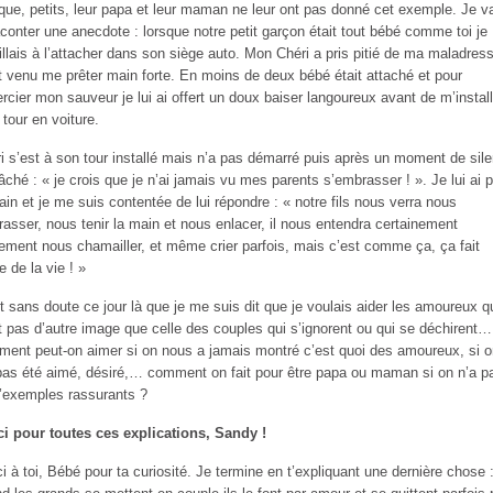
que, petits, leur papa et leur maman ne leur ont pas donné cet exemple. Je v
aconter une anecdote : lorsque notre petit garçon était tout bébé comme toi je
illais à l’attacher dans son siège auto. Mon Chéri a pris pitié de ma maladres
st venu me prêter main forte. En moins de deux bébé était attaché et pour
rcier mon sauveur je lui ai offert un doux baiser langoureux avant de m’install
tour en voiture.
i s’est à son tour installé mais n’a pas démarré puis après un moment de sil
 lâché : « je crois que je n’ai jamais vu mes parents s’embrasser ! ». Je lui ai p
ain et je me suis contentée de lui répondre : « notre fils nous verra nous
asser, nous tenir la main et nous enlacer, il nous entendra certainement
ement nous chamailler, et même crier parfois, mais c’est comme ça, ça fait
e de la vie ! »
t sans doute ce jour là que je me suis dit que je voulais aider les amoureux q
t pas d’autre image que celle des couples qui s’ignorent ou qui se déchirent…
ent peut-on aimer si on nous a jamais montré c’est quoi des amoureux, si o
pas été aimé, désiré,… comment on fait pour être papa ou maman si on n’a p
’exemples rassurants ?
i pour toutes ces explications, Sandy !
i à toi, Bébé pour ta curiosité. Je termine en t’expliquant une dernière chose 