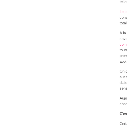
tell
Le j
cons
tota
A la
savo
comp
tout
prem
appl
On d
auss
dial
sens
Aujo
chaq
C'es
Cert