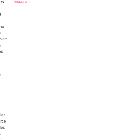
des
Instagram !
s
une
n
avec
n
es
e
les
arce
des
s