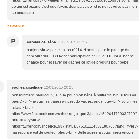
https://twitter.com/MoiPetiteMaman/status/576135120698109952 voila mais
ce qui est bizarre c'est que j'avais déja participer et je ne retrouve pas mon
commentaire
Répondre
P
Paroles de Bébé
13/03/2015 08:46
bonjour<br /> participation n°114 et bonus pour le partage du
concours sur FB et twitter participation n°115 et 116<br /> bonne
chance pour essayer de gagner ce lot de produits pour bébé !
V
vachez angelique
12/03/2015 20:23
bonsoir merci beaucoup, je joue pour mon bébé à naitre fin avril si tous va
bien :)<br /> je suis les pages au pseudo vachez angelique<br /> voici mes
relais :<br />
https://www.facebook.com/vachez.angelique.3/posts/1542644799332739?
pnref=story<br />
https://twitter.com/angelike1987/status/576101114552180736?lang=fr<br />
ma reponse est de couleur bleu .<br /> Belle soirée a vous, merci encore