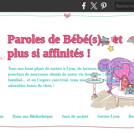
Paroles de Bébé(s)... et
plus si affinités !
Tous nos bons plans de sorties à Lyon, de lectures et d'aventures,
ponctués de morceaux choisis de notre vie lyonnaise ! Blog
familial... et on l'espère convivial, tenu une maman de deux
adorables bouts de chou !
an
Dans ma Bibliothèque
Jeux de société
Sorties Lyon
Re