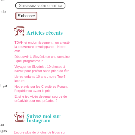
E
m
a
a de
i
l
Articles récents
TDAH et endormissement : on a testé
la couverture enveloppante - Notre
avis
Découvrir la Slovénie en une semaine
: quel programme ?
Voyager en Slovénie : 10 choses à
savoir pour profiter sans prise de tête
Livres enfants 10 ans : notre Top 5
lecture
! ça
Notre avis sur les Croisières Ponant :
l'expérience avant le prix
Et si le jeu vidéo devenait source de
créativité pour nos préados ?
Suivez moi sur
Instagram
que
ages
Encore plus de photos de fifous sur