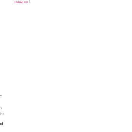
Instagram !
e
ts
te.
ui