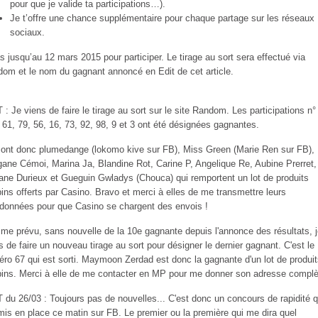
pour que je valide ta participations…).
Je t’offre une chance supplémentaire pour chaque partage sur les réseaux
sociaux.
s jusqu’au 12 mars 2015 pour participer. Le tirage au sort sera effectué via
om et le nom du gagnant annoncé en Edit de cet article.
 : Je viens de faire le tirage au sort sur le site Random. Les participations n°
 61, 79, 56, 16, 73, 92, 98, 9 et 3 ont été désignées gagnantes.
ont donc plumedange (lokomo kive sur FB), Miss Green (Marie Ren sur FB),
ane Cémoi, Marina Ja, Blandine Rot, Carine P, Angelique Re, Aubine Prerret,
ane Durieux et Gueguin Gwladys (Chouca) qui remportent un lot de produits
pins offerts par Casino. Bravo et merci à elles de me transmettre leurs
données pour que Casino se chargent des envois !
e prévu, sans nouvelle de la 10e gagnante depuis l'annonce des résultats, j
s de faire un nouveau tirage au sort pour désigner le dernier gagnant. C'est le
ro 67 qui est sorti. Maymoon Zerdad est donc la gagnante d'un lot de produi
pins. Merci à elle de me contacter en MP pour me donner son adresse complè
 du 26/03 : Toujours pas de nouvelles... C'est donc un concours de rapidité q
mis en place ce matin sur FB. Le premier ou la première qui me dira quel