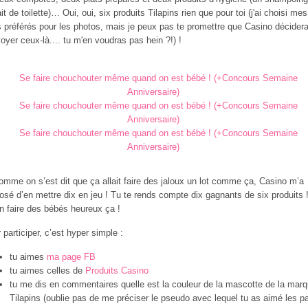
ait de toilette)… Oui, oui, six produits Tilapins rien que pour toi (j'ai choisi mes
s préférés pour les photos, mais je peux pas te promettre que Casino décider
voyer ceux-là.... tu m'en voudras pas hein ?!) !
omme on s’est dit que ça allait faire des jaloux un lot comme ça, Casino m’a
osé d’en mettre dix en jeu ! Tu te rends compte dix gagnants de six produits !
n faire des bébés heureux ça !
 participer, c’est hyper simple :
tu aimes
ma page FB
tu aimes celles de
Produits Casino
tu me dis en commentaires quelle est la couleur de la mascotte de la mar
Tilapins (oublie pas de me préciser le pseudo avec lequel tu as aimé les p