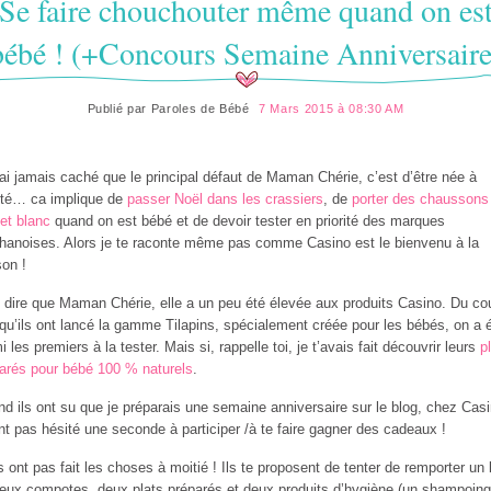
Se faire chouchouter même quand on es
bébé ! (+Concours Semaine Anniversaire
Publié par
Paroles de Bébé
7 Mars 2015 à 08:30 AM
’ai jamais caché que le principal défaut de Maman Chérie, c’est d’être née à
té… ca implique de
passer Noël dans les crassiers
, de
porter des chaussons
 et blanc
quand on est bébé et de devoir tester en priorité des marques
hanoises. Alors je te raconte même pas comme Casino est le bienvenu à la
on !
 dire que Maman Chérie, elle a un peu été élevée aux produits Casino. Du co
qu’ils ont lancé la gamme Tilapins, spécialement créée pour les bébés, on a 
i les premiers à la tester. Mais si, rappelle toi, je t’avais fait découvrir leurs
p
arés pour bébé 100 % naturels
.
d ils ont su que je préparais une semaine anniversaire sur le blog, chez Casi
ont pas hésité une seconde à participer /à te faire gagner des cadeaux !
ls ont pas fait les choses à moitié ! Ils te proposent de tenter de remporter un 
eux compotes, deux plats préparés et deux produits d’hygiène (un shampoing