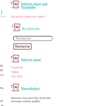
t
Suivez-moi sur
Youtube
)
Découvrez toutes nos vidéos !
Recherche
Recherche
Suivez-moi
up,
Facebook
été
Twitter
lats
Flux RSS
Newsletter
no,
Abonnez-vous pour être averti des
lot
nouveaux articles publiés.
 et