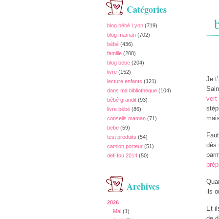
Catégories
blog bébé Lyon
(719)
blog maman
(702)
bébé
(436)
famille
(208)
blog bebe
(204)
livre
(152)
Je t
lecture enfants
(121)
Sain
dans ma bibliotheque
(104)
vert
bébé grandit
(93)
stép
livre bébé
(86)
mais
conseils maman
(71)
bebe
(59)
Faut
test produits
(54)
dès 
camion porteur
(51)
parm
defi fou 2014
(50)
prép
Quan
Archives
ils 
2026
Et i
Mai
(1)
de d