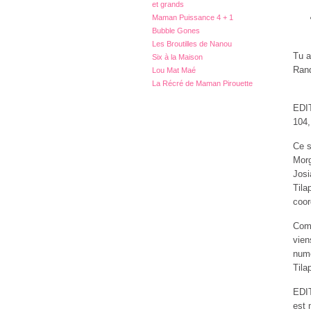
et grands
Maman Puissance 4 + 1
Bubble Gones
Les Broutilles de Nanou
Tu a
Six à la Maison
Rand
Lou Mat Maé
La Récré de Maman Pirouette
EDIT
104,
Ce s
Morg
Josi
Tila
coor
Comm
vien
numé
Tila
EDIT
est 