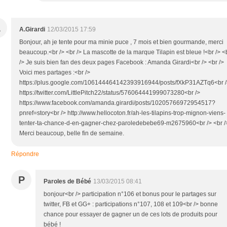
A
A.Girardi
12/03/2015 17:59
Bonjour, ah je tente pour ma minie puce , 7 mois et bien gourmande, merci
beaucoup.<br /> <br /> La mascotte de la marque Tilapin est bleue !<br /> <
/> Je suis bien fan des deux pages Facebook : Amanda Girardi<br /> <br />
Voici mes partages :<br />
https://plus.google.com/106144464142393916944/posts/fXkP31AZTq6<br /
https://twitter.com/LittlePitch22/status/576064441999073280<br />
https://www.facebook.com/amanda.girardi/posts/10205766972954517?
pnref=story<br /> http://www.hellocoton.fr/ah-les-tilapins-trop-mignon-viens-
tenter-ta-chance-d-en-gagner-chez-paroledebebe69-m2675960<br /> <br /
Merci beaucoup, belle fin de semaine.
Répondre
P
Paroles de Bébé
13/03/2015 08:41
bonjour<br /> participation n°106 et bonus pour le partages sur
twitter, FB et GG+ : participations n°107, 108 et 109<br /> bonne
chance pour essayer de gagner un de ces lots de produits pour
bébé !