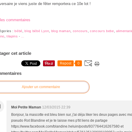
versaire je viens juste de fêter remportera ce 10e lot !
 les commentaires
égories :
bébé
,
blog bébé Lyon
,
blog maman
,
concours
,
concours bebe
,
alimentati
ino
,
tilapins
-
…
tager cet article
Repost
0
mentaires
Ajouter un commentaire
M
Moi Petite Maman
12/03/2015 22:39
Bonjour, la mascotte est bleu bien sur, j'ai déja liker les deux pages avec m
pseudo Rot Blandine et je te laisse mes p'tit liens de partage
https://www.facebook.com/blandine.heluin/posts/937764416267580 et