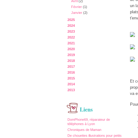
Avril
(2)
un l
Février
(1)
plat
Janvier
(2)
t'en
2025
2024
2023
2022
2021
2020
2019
2018
2017
2016
2015
Et c
2014
prop
2013
va e
Pour
Liens
DomPhone69, réparateur de
téléphones à Lyon
Chroniques de Maman
De chouettes illustrations pour petits