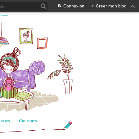
Connexion
+
Créer mon blog
cettes
Concours