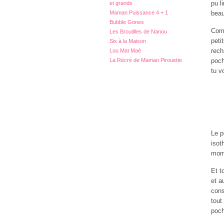
pu l
et grands
Maman Puissance 4 + 1
beau
Bubble Gones
Comm
Les Broutilles de Nanou
peti
Six à la Maison
rech
Lou Mat Maé
La Récré de Maman Pirouette
poch
tu v
Le p
isot
mome
Et t
et a
cons
tout
poch