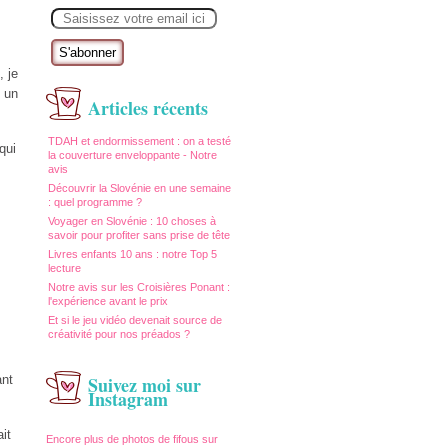
E
m
a
i
l
, je
) un
Articles récents
TDAH et endormissement : on a testé
qui
la couverture enveloppante - Notre
avis
Découvrir la Slovénie en une semaine
: quel programme ?
Voyager en Slovénie : 10 choses à
savoir pour profiter sans prise de tête
Livres enfants 10 ans : notre Top 5
lecture
Notre avis sur les Croisières Ponant :
l'expérience avant le prix
Et si le jeu vidéo devenait source de
créativité pour nos préados ?
ant
Suivez moi sur
Instagram
it
Encore plus de photos de fifous sur