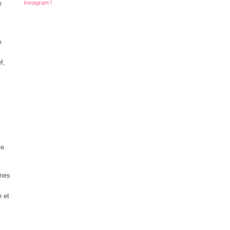
e
Instagram !
e
f,
le
ones
e et