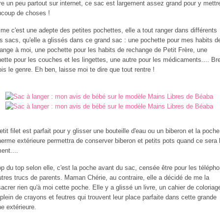
ire un peu partout sur internet, ce sac est largement assez grand pour y mettr
coup de choses !
e c'est une adepte des petites pochettes, elle a tout ranger dans différents
ts sacs, qu'elle a glissés dans ce grand sac : une pochette pour mes habits d
ange à moi, une pochette pour les habits de rechange de Petit Frère, une
ette pour les couches et les lingettes, une autre pour les médicaments.... Bre
ois le genre. Eh ben, laisse moi te dire que tout rentre !
etit filet est parfait pour y glisser une bouteille d'eau ou un biberon et la poche
herme extérieure permettra de conserver biberon et petits pots quand ce sera 
nt....
op du top selon elle, c'est la poche avant du sac, censée être pour les téléph
utres trucs de parents. Maman Chérie, au contraire, elle a décidé de me la
acrer rien qu'à moi cette poche. Elle y a glissé un livre, un cahier de coloriag
 plein de crayons et feutres qui trouvent leur place parfaite dans cette grande
e extérieure.