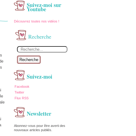
Suivez-moi sur
Youtube
Découvrez toutes nos vidéos !
Recherche
es
Recherche
de
us
Suivez-moi
Facebook
i
Twitter
le
Flux RSS
ale
Newsletter
i
a
Abonnez-vous pour être averti des
nouveaux articles publiés.