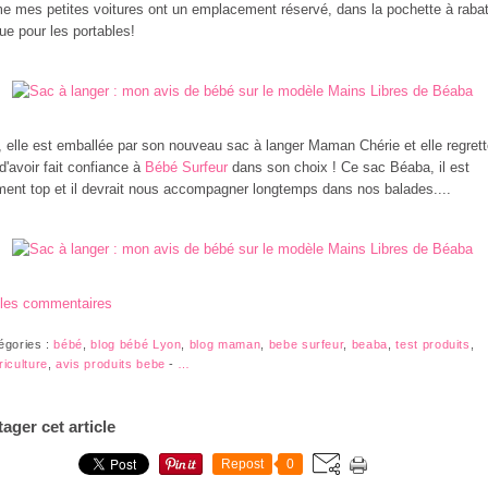
 mes petites voitures ont un emplacement réservé, dans la pochette à raba
ue pour les portables!
, elle est emballée par son nouveau sac à langer Maman Chérie et elle regret
d'avoir fait confiance à
Bébé Surfeur
dans son choix ! Ce sac Béaba, il est
ment top et il devrait nous accompagner longtemps dans nos balades....
 les commentaires
égories :
bébé
,
blog bébé Lyon
,
blog maman
,
bebe surfeur
,
beaba
,
test produits
,
riculture
,
avis produits bebe
-
…
tager cet article
Repost
0