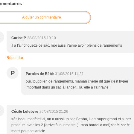
mentaires
Ajouter un commentaire
C
Carine P
28/08/2015 19:10
Il a l'air chouette ce sac, moi aussi j'aime avoir pleins de rangements
Répondre
P
Paroles de Bébé
31/08/2015 14:31
oui, tout plien de rangements, maman chérie dit que c'est hyper
important dans un sac à langer... là, elle a l'air ravie !
C
Cécile Lefebvre
26/08/2015 21:26
très beau modèle! ici, on a aussi un sac Beaba, il est super grand et super
pratique. avec les 2 j'arrive à tout mettre (+ mon bordel à moi)<br /> <br />
merci pour cet article