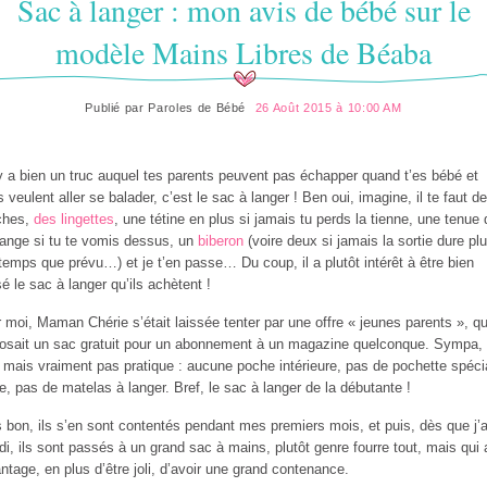
Sac à langer : mon avis de bébé sur le
modèle Mains Libres de Béaba
Publié par
Paroles de Bébé
26 Août 2015 à 10:00 AM
 y a bien un truc auquel tes parents peuvent pas échapper quand t’es bébé et
ls veulent aller se balader, c’est le sac à langer ! Ben oui, imagine, il te faut d
ches,
des lingettes
, une tétine en plus si jamais tu perds la tienne, une tenue 
ange si tu te vomis dessus, un
biberon
(voire deux si jamais la sortie dure pl
temps que prévu…) et je t’en passe… Du coup, il a plutôt intérêt à être bien
é le sac à langer qu’ils achètent !
 moi, Maman Chérie s’était laissée tenter par une offre « jeunes parents », qu
osait un sac gratuit pour un abonnement à un magazine quelconque. Sympa, 
 mais vraiment pas pratique : aucune poche intérieure, pas de pochette spéci
ne, pas de matelas à langer. Bref, le sac à langer de la débutante !
 bon, ils s’en sont contentés pendant mes premiers mois, et puis, dès que j’a
di, ils sont passés à un grand sac à mains, plutôt genre fourre tout, mais qui 
antage, en plus d’être joli, d’avoir une grand contenance.