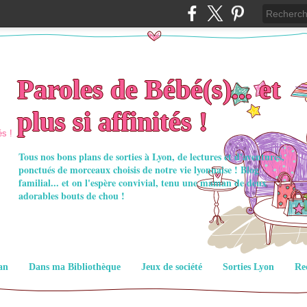
Paroles de Bébé(s)... et
plus si affinités !
Tous nos bons plans de sorties à Lyon, de lectures et d'aventures,
ponctués de morceaux choisis de notre vie lyonnaise ! Blog
familial... et on l'espère convivial, tenu une maman de deux
adorables bouts de chou !
an
Dans ma Bibliothèque
Jeux de société
Sorties Lyon
Re