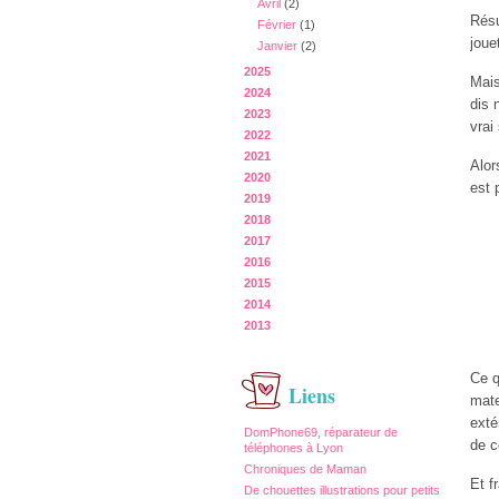
Avril
(2)
Résu
Février
(1)
joue
Janvier
(2)
2025
Mais
2024
dis 
2023
vrai
2022
2021
Alor
2020
est 
2019
2018
2017
2016
2015
2014
2013
Ce q
Liens
mate
exté
DomPhone69, réparateur de
de c
téléphones à Lyon
Chroniques de Maman
Et f
De chouettes illustrations pour petits