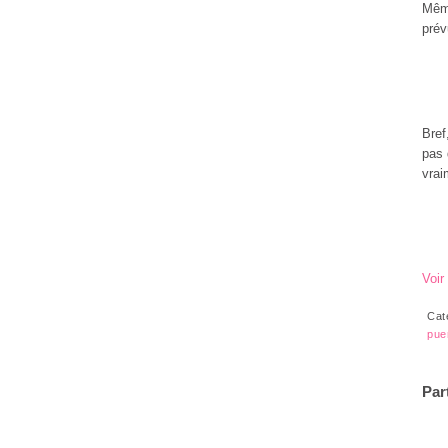
Même
prév
Bref
pas 
vrai
Voir
Cat
pue
Par