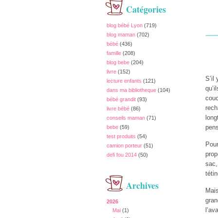
Catégories
blog bébé Lyon
(719)
blog maman
(702)
bébé
(436)
famille
(208)
blog bebe
(204)
livre
(152)
S’il
lecture enfants
(121)
qu’i
dans ma bibliotheque
(104)
cou
bébé grandit
(93)
rech
livre bébé
(86)
long
conseils maman
(71)
pens
bebe
(59)
test produits
(54)
Pour
camion porteur
(51)
prop
defi fou 2014
(50)
sac,
téti
Archives
Mais
gran
2026
l’av
Mai
(1)