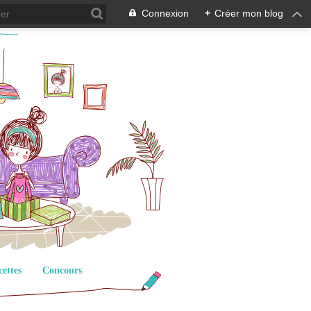
Connexion
+
Créer mon blog
cettes
Concours