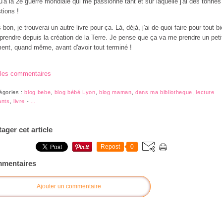
u'à la 2e guerre mondiale qui me passionne tant et sur laquelle j'ai des tonnes
tions !
 bon, je trouverai un autre livre pour ça. Là, déjà, j'ai de quoi faire pour tout b
rendre depuis la création de la Terre. Je pense que ça va me prendre un peti
nt, quand même, avant d'avoir tout terminé !
 les commentaires
égories :
blog bebe
,
blog bébé Lyon
,
blog maman
,
dans ma bibliotheque
,
lecture
ants
,
livre
-
…
tager cet article
Repost
0
mentaires
Ajouter un commentaire