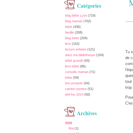
M
Catégories
blog bébé Lyon
(719)
blog maman
(702)
bébé
(436)
famille
(208)
blog bebe
(204)
livre
(152)
lecture enfants
(121)
Tu s
dans ma bibliotheque
(104)
de c
bébé grandit
(93)
comb
livre bébé
(86)
l'éq
conseils maman
(71)
ques
bebe
(59)
tout
test produits
(54)
trop
camion porteur
(51)
defi fou 2014
(50)
Pour
C'es
Archives
2026
Mai
(1)