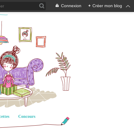
Connexion
+
Créer mon blog
cettes
Concours