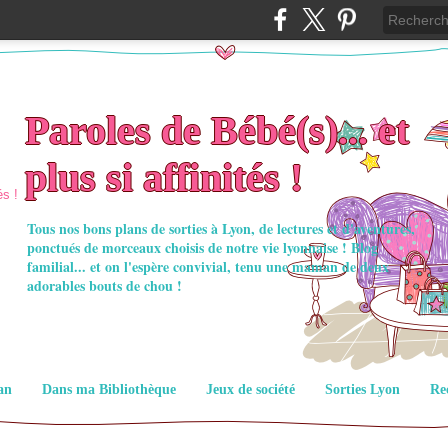
Paroles de Bébé(s)... et
plus si affinités !
Tous nos bons plans de sorties à Lyon, de lectures et d'aventures,
ponctués de morceaux choisis de notre vie lyonnaise ! Blog
familial... et on l'espère convivial, tenu une maman de deux
adorables bouts de chou !
an
Dans ma Bibliothèque
Jeux de société
Sorties Lyon
Re