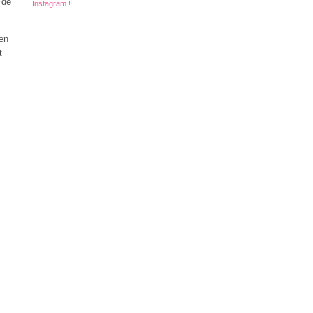
 de
Instagram !
ien
t