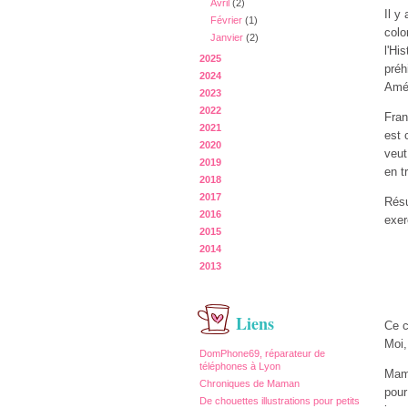
Avril
(2)
Il y
Février
(1)
colo
Janvier
(2)
l'Hi
2025
préh
2024
Amé
2023
2022
Fran
2021
est 
2020
veut
2019
en t
2018
2017
Résu
2016
exer
2015
2014
2013
Liens
Ce c
Moi,
DomPhone69, réparateur de
téléphones à Lyon
Mama
Chroniques de Maman
pour
De chouettes illustrations pour petits