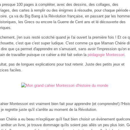
 a presque 100 pages à compléter, avec des dessins, des collages, des
riages, des cartes à remplir ou des énigmes à résoudre, pour chaque période
stoire. ça va du Big Bang à la Révolution française, en passant par les homm
istoriques, les Grecs ou encore la Guerre de Cent ans et lé découverte des
riques.
chement, j'en suis resté scotché quand je l'ai ouvert la première fois ! Et ce q
chouette, c'est que c'est super ludique. C'est comme ça que Maman Chérie di
 dire que ça permet d'apprendre en s'amusant, sans avoir l'impression qu'on e
rain de travailler puisque ce cahier a été fait selon la
pédagogie Montessori
.
ltat, pas de longues explications pour tout retenir. Juste des petits jeux et
cices faciles.
ahier Montessori est vraiment bien fait pour apprendre (et comprendre!) l'Histo
 je regrette juste qu'il s'arrête au moment de la Révolution.
n Chérie a eu beau m'expliquer qu'il faut bien choisir un événement quelcon
 arrêter un livre, je trouve dommage qu'ils soient pas allés un peu plus loin. 