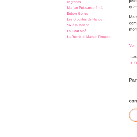
jusq
et grands
ques
Maman Puissance 4 + 1
Bubble Gones
Mais
Les Broutilles de Nanou
comp
Six à la Maison
mome
Lou Mat Maé
La Récré de Maman Pirouette
Voir
Cat
enf
Par
com