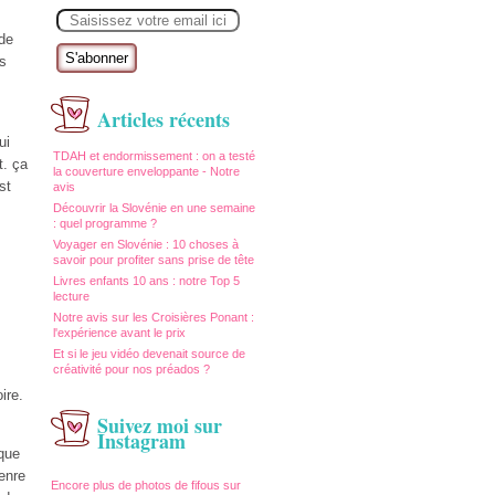
E
m
a
 de
i
es
l
Articles récents
ui
TDAH et endormissement : on a testé
t. ça
la couverture enveloppante - Notre
st
avis
Découvrir la Slovénie en une semaine
: quel programme ?
Voyager en Slovénie : 10 choses à
savoir pour profiter sans prise de tête
Livres enfants 10 ans : notre Top 5
lecture
Notre avis sur les Croisières Ponant :
l'expérience avant le prix
Et si le jeu vidéo devenait source de
créativité pour nos préados ?
ire.
Suivez moi sur
Instagram
que
Genre
Encore plus de photos de fifous sur