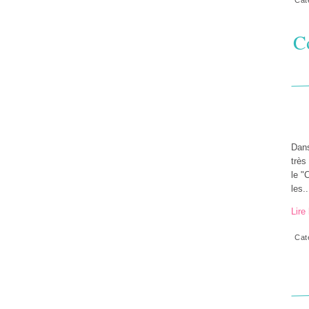
C
Dans
très
le "
les..
Lire 
Cat