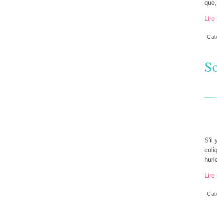
que,
Lire 
Cat
So
S'il
coli
hurl
Lire 
Cat