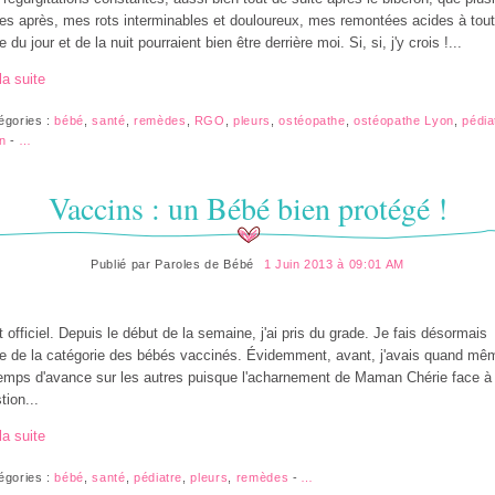
es après, mes rots interminables et douloureux, mes remontées acides à tou
e du jour et de la nuit pourraient bien être derrière moi. Si, si, j'y crois !...
la suite
égories :
bébé
,
santé
,
remèdes
,
RGO
,
pleurs
,
ostéopathe
,
ostéopathe Lyon
,
pédia
n
-
…
Vaccins : un Bébé bien protégé !
Publié par
Paroles de Bébé
1 Juin 2013 à 09:01 AM
t officiel. Depuis le début de la semaine, j'ai pris du grade. Je fais désormais
ie de la catégorie des bébés vaccinés. Évidemment, avant, j'avais quand mê
emps d'avance sur les autres puisque l'acharnement de Maman Chérie face à 
tion...
la suite
égories :
bébé
,
santé
,
pédiatre
,
pleurs
,
remèdes
-
…