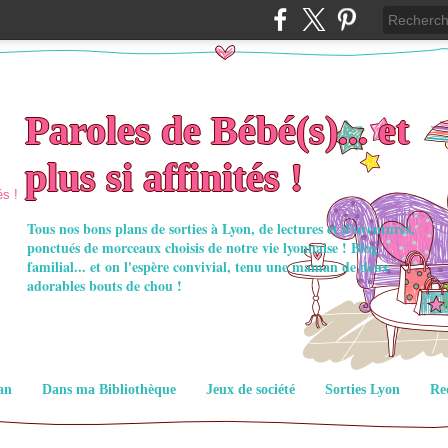
Paroles de Bébé(s)... et
plus si affinités !
Tous nos bons plans de sorties à Lyon, de lectures et d'aventures,
ponctués de morceaux choisis de notre vie lyonnaise ! Blog
familial... et on l'espère convivial, tenu une maman de deux
adorables bouts de chou !
an
Dans ma Bibliothèque
Jeux de société
Sorties Lyon
Re