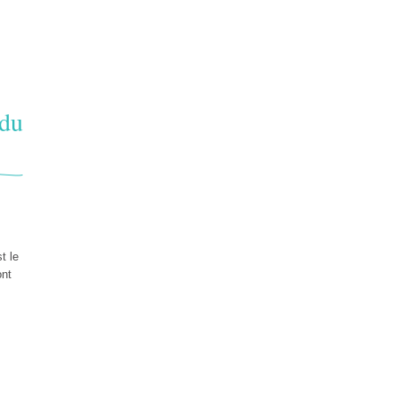
 du
t le
ont