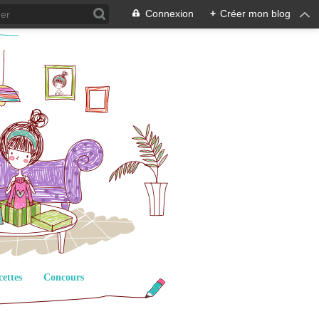
Connexion
+
Créer mon blog
cettes
Concours