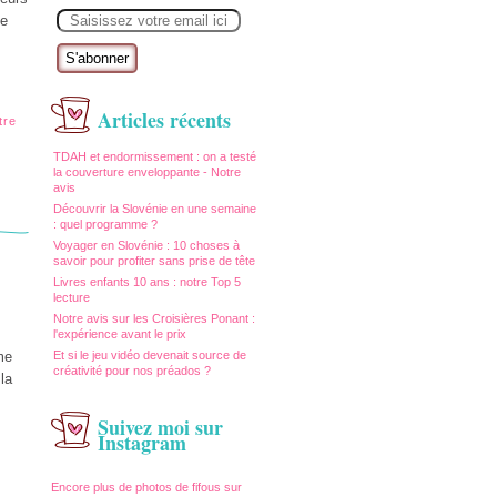
E
te
m
a
i
l
Articles récents
tre
TDAH et endormissement : on a testé
la couverture enveloppante - Notre
avis
Découvrir la Slovénie en une semaine
: quel programme ?
Voyager en Slovénie : 10 choses à
savoir pour profiter sans prise de tête
Livres enfants 10 ans : notre Top 5
lecture
Notre avis sur les Croisières Ponant :
l'expérience avant le prix
me
Et si le jeu vidéo devenait source de
créativité pour nos préados ?
la
Suivez moi sur
Instagram
Encore plus de photos de fifous sur