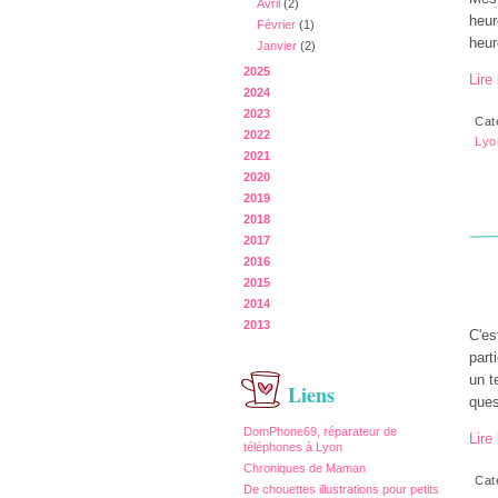
Avril
(2)
heur
Février
(1)
heur
Janvier
(2)
2025
Lire 
2024
2023
Cat
2022
Lyo
2021
2020
2019
2018
2017
2016
2015
2014
2013
C'es
part
un t
Liens
ques
DomPhone69, réparateur de
Lire 
téléphones à Lyon
Chroniques de Maman
Cat
De chouettes illustrations pour petits