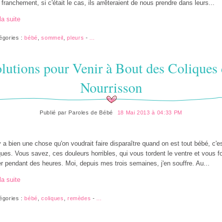
 franchement, si c'était le cas, ils arrêteraient de nous prendre dans leurs...
la suite
égories :
bébé
,
sommeil
,
pleurs
-
…
lutions pour Venir à Bout des Coliques
Nourrisson
Publié par
Paroles de Bébé
18 Mai 2013 à 04:33 PM
 y a bien une chose qu'on voudrait faire disparaître quand on est tout bébé, c'es
ques. Vous savez, ces douleurs horribles, qui vous tordent le ventre et vous f
er pendant des heures. Moi, depuis mes trois semaines, j'en souffre. Au...
la suite
égories :
bébé
,
coliques
,
remèdes
-
…