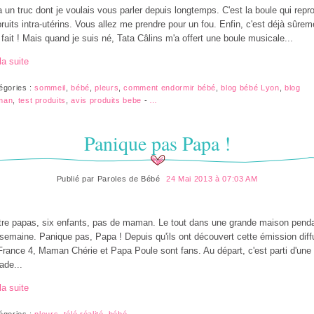
 a un truc dont je voulais vous parler depuis longtemps. C'est la boule qui repro
bruits intra-utérins. Vous allez me prendre pour un fou. Enfin, c'est déjà sûrem
 fait ! Mais quand je suis né, Tata Câlins m'a offert une boule musicale...
la suite
égories :
sommeil
,
bébé
,
pleurs
,
comment endormir bébé
,
blog bébé Lyon
,
blog
man
,
test produits
,
avis produits bebe
-
…
Panique pas Papa !
Publié par
Paroles de Bébé
24 Mai 2013 à 07:03 AM
re papas, six enfants, pas de maman. Le tout dans une grande maison pend
semaine. Panique pas, Papa ! Depuis qu'ils ont découvert cette émission dif
France 4, Maman Chérie et Papa Poule sont fans. Au départ, c'est parti d'une
ade...
la suite
égories :
pleurs
,
télé réalité
,
bébé
-
…