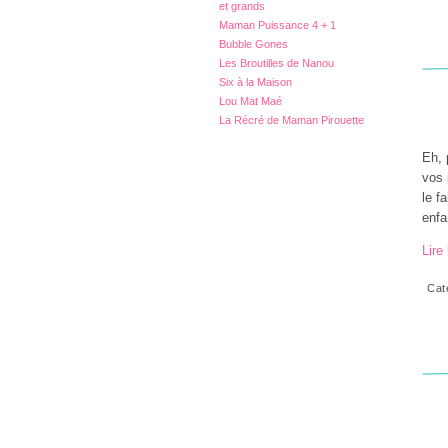
et grands
Maman Puissance 4 + 1
Bubble Gones
Les Broutilles de Nanou
Six à la Maison
Lou Mat Maé
La Récré de Maman Pirouette
Eh, 
vos 
le f
enfa
Lire 
Cat