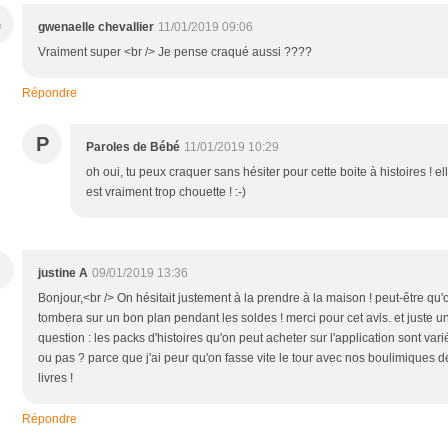
G
gwenaelle chevallier
11/01/2019 09:06
Vraiment super <br /> Je pense craqué aussi ????
Répondre
P
Paroles de Bébé
11/01/2019 10:29
oh oui, tu peux craquer sans hésiter pour cette boite à histoires ! el
est vraiment trop chouette ! :-)
justine A
09/01/2019 13:36
Bonjour,<br /> On hésitait justement à la prendre à la maison ! peut-être qu'
tombera sur un bon plan pendant les soldes ! merci pour cet avis. et juste u
question : les packs d'histoires qu'on peut acheter sur l'application sont vari
ou pas ? parce que j'ai peur qu'on fasse vite le tour avec nos boulimiques d
livres !
Répondre