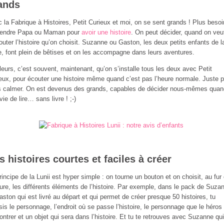
ands
 la Fabrique à Histoires, Petit Curieux et moi, on se sent grands ! Plus besoi
ttendre Papa ou Maman pour
avoir une histoire
. On peut décider, quand on veu
outer l’histoire qu’on choisit. Suzanne ou Gaston, les deux petits enfants de l
e, font plein de bêtises et on les accompagne dans leurs aventures.
lleurs, c’est souvent, maintenant, qu’on s’installe tous les deux avec Petit
eux, pour écouter une histoire même quand c’est pas l’heure normale. Juste 
 calmer. On est devenus des grands, capables de décider nous-mêmes quan
vie de lire… sans livre ! ;-)
s histoires courtes et faciles à créer
rincipe de la Lunii est hyper simple : on tourne un bouton et on choisit, au fur 
re, les différents éléments de l’histoire. Par exemple, dans le pack de Suza
aston qui est livré au départ et qui permet de créer presque 50 histoires, tu
sis le personnage, l’endroit où se passe l’histoire, le personnage que le héros
ontrer et un objet qui sera dans l’histoire. Et tu te retrouves avec Suzanne qui