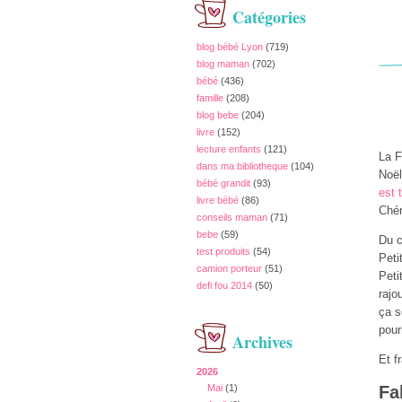
Catégories
blog bébé Lyon
(719)
blog maman
(702)
bébé
(436)
famille
(208)
blog bebe
(204)
livre
(152)
lecture enfants
(121)
La F
dans ma bibliotheque
(104)
Noël
bébé grandit
(93)
est 
livre bébé
(86)
Chér
conseils maman
(71)
bebe
(59)
Du c
test produits
(54)
Peti
camion porteur
(51)
Peti
defi fou 2014
(50)
rajo
ça s
pour
Archives
Et f
2026
Mai
(1)
Fa