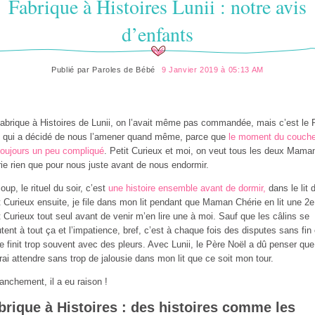
Fabrique à Histoires Lunii : notre avis
d’enfants
Publié par
Paroles de Bébé
9 Janvier 2019 à 05:13 AM
abrique à Histoires de Lunii, on l’avait même pas commandée, mais c’est le 
 qui a décidé de nous l’amener quand même, parce que
le moment du couche
toujours un peu compliqué
. Petit Curieux et moi, on veut tous les deux Mama
ie rien que pour nous juste avant de nous endormir.
oup, le rituel du soir, c’est
une histoire ensemble avant de dormir,
dans le lit 
t Curieux ensuite, je file dans mon lit pendant que Maman Chérie en lit une 2e
t Curieux tout seul avant de venir m’en lire une à moi. Sauf que les câlins se
utent à tout ça et l’impatience, bref, c’est à chaque fois des disputes sans fin 
e finit trop souvent avec des pleurs. Avec Lunii, le Père Noël a dû penser que
rai attendre sans trop de jalousie dans mon lit que ce soit mon tour.
ranchement, il a eu raison !
brique à Histoires : des histoires comme les