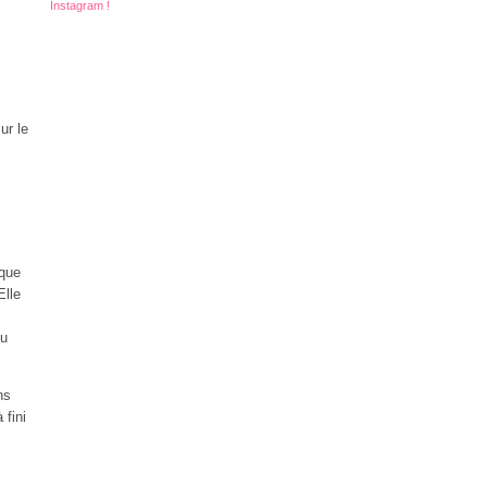
Instagram !
ur le
 que
Elle
du
ns
 fini