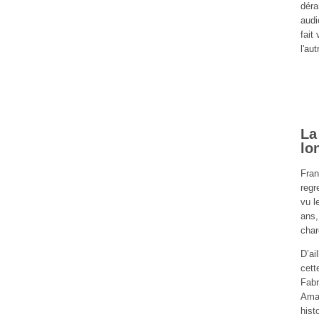
déra
audi
fait
l'au
La
lo
Fran
regr
vu l
ans,
char
D’ai
cett
Fabr
Amaz
hist