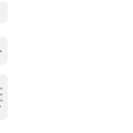
le
on
ne
és
e