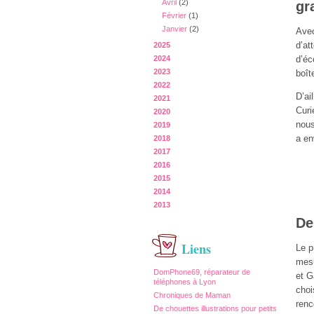
Avril
(2)
gr
Février
(1)
Janvier
(2)
Avec
d’a
2025
2024
d’éc
2023
boît
2022
D’ai
2021
Curi
2020
nous
2019
a en
2018
2017
2016
2015
2014
2013
De
Liens
Le p
mesu
DomPhone69, réparateur de
et G
téléphones à Lyon
choi
Chroniques de Maman
renc
De chouettes illustrations pour petits