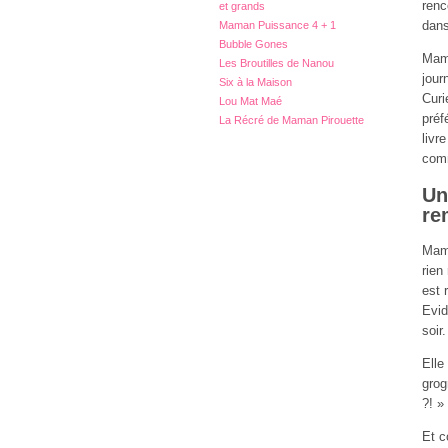
renc
et grands
dans
Maman Puissance 4 + 1
Bubble Gones
Mama
Les Broutilles de Nanou
jour
Six à la Maison
Curi
Lou Mat Maé
préf
La Récré de Maman Pirouette
livr
comm
Un
re
Mama
rien
est 
Evid
soir.
Elle
grog
?! »
Et c