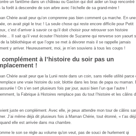
ontre un fantôme dans un château ou Gaston qui doit aider un loup rencontré
 la forêt à descendre de son arbre avec l’échelle de sa grand-mère !
n Chérie avait peur qu’on comprenne pas bien comment ça marche. En une
née, on avait pigé le truc ! La seule chose qui reste encore difficile pour Petit
eux, c’est d’arriver à savoir ce qu’il doit choisir pour retrouver son histoire
érée… Il sait qu’il veut écouter l’histoire de Suzanne qui renverse son yaourt s
e de la bibliothèque et que l’ogre se met à dévorer mais il se rappelle jamais
ent y arriver. Heureusement, moi, je m’en souviens à tous les coups !
 complément à l’histoire du soir pas un
mplacement !
n Chérie avait peur que la Lunii reste dans un coin, sans réelle utilité parce
 remplace une vraie histoire du soir, blottie dans les bras de papa ou maman. 
rassurée ! On s’en sert plusieurs fois par jour, aussi bien l’un que l’autre !
emment, la Fabrique à Histoires remplace pas du tout l’histoire et les câlins 
 vient juste en complément. Avec elle, je peux attendre mon tour de câlins sa
ner. J’ai même déjà dit plusieurs fois à Maman Chérie, tout étonné, « t’as déjà
 quand elle est arrivée dans ma chambre.
omme le son se règle au volume qu'on veut, pas de souci de hurlement qi