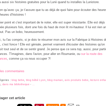
 a aussi six histoires gratuites pour la Lunii quand tu installes la Lunistore.
ien qu’avec ça, je t’assure que tu as déjà de quoi faire pour écouter des heure
heures d’histoires !
ier point et c'est important de le noter, elle est super résistante. Elle est déjà
ée plusieurs fois, dont une fois du haut de mon lit mi-hauteur. Il lui est rien ar
out. Pas un bobo, heureusement.
, tu l'as compris, si je dois te résumer mon avis sur la Fabrique à Histoires d
i, c'est fonce ! Elle est géniale, permet vraiment d'écouter des histoires qu'on
sit tout seul et de se sentir grand. Je pense que ce sera top, aussi, pour parti
nces. T'imagines, dans l'avion, pour aller en Roumanie, ou
sur la route des
ances
, comme ça va nous occuper ?!
 les commentaires
égories :
blog bebe
,
blog bébé Lyon
,
blog maman
,
avis produits bebe
,
lecture enfa
e
,
dans ma bibliotheque
-
…
tager cet article