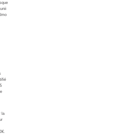
asque
unii
almo
s
ifié
 5
se
 la
ur
90€.