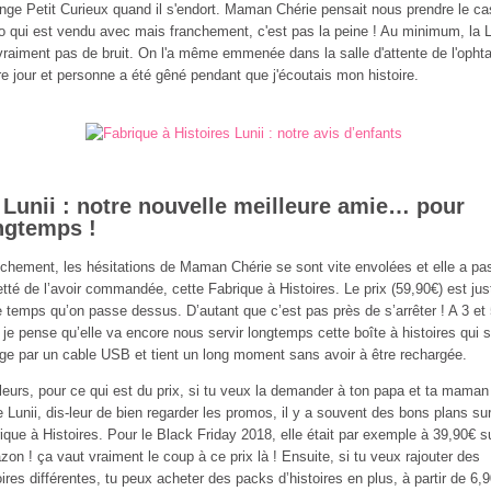
nge Petit Curieux quand il s'endort. Maman Chérie pensait nous prendre le c
o qui est vendu avec mais franchement, c'est pas la peine ! Au minimum, la L
 vraiment pas de bruit. On l'a même emmenée dans la salle d'attente de l'opht
tre jour et personne a été gêné pendant que j'écoutais mon histoire.
 Lunii : notre nouvelle meilleure amie… pour
ngtemps !
chement, les hésitations de Maman Chérie se sont vite envolées et elle a pa
etté de l’avoir commandée, cette Fabrique à Histoires. Le prix (59,90€) est just
e temps qu’on passe dessus. D’autant que c’est pas près de s’arrêter ! A 3 et
 je pense qu’elle va encore nous servir longtemps cette boîte à histoires qui 
ge par un cable USB et tient un long moment sans avoir à être rechargée.
lleurs, pour ce qui est du prix, si tu veux la demander à ton papa et ta maman
e Lunii, dis-leur de bien regarder les promos, il y a souvent des bons plans sur
ique à Histoires. Pour le Black Friday 2018, elle était par exemple à 39,90€ s
on ! ça vaut vraiment le coup à ce prix là ! Ensuite, si tu veux rajouter des
oires différentes, tu peux acheter des packs d’histoires en plus, à partir de 6,