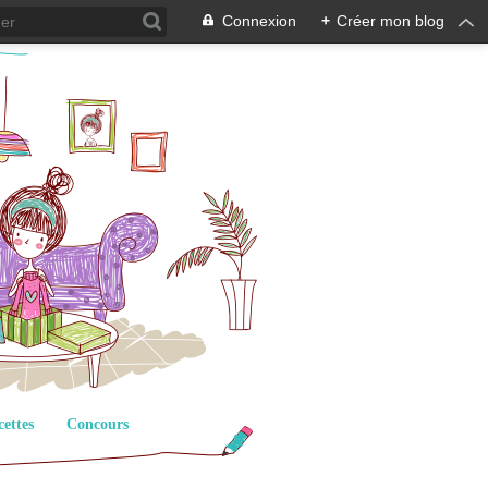
Connexion
+
Créer mon blog
cettes
Concours