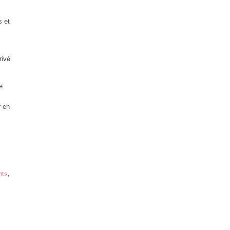
s et
rivé
e
r en
nts
,