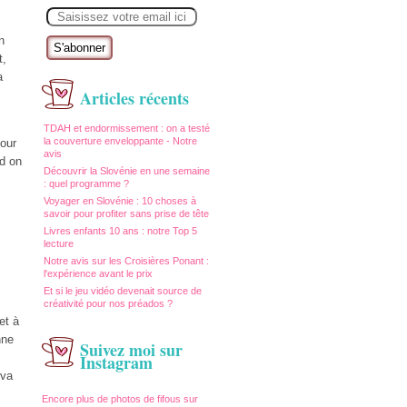
E
m
a
n
i
l
t,
a
Articles récents
TDAH et endormissement : on a testé
la couverture enveloppante - Notre
pour
avis
d on
Découvrir la Slovénie en une semaine
: quel programme ?
Voyager en Slovénie : 10 choses à
savoir pour profiter sans prise de tête
Livres enfants 10 ans : notre Top 5
lecture
Notre avis sur les Croisières Ponant :
l'expérience avant le prix
Et si le jeu vidéo devenait source de
créativité pour nos préados ?
et à
nne
Suivez moi sur
Instagram
 va
Encore plus de photos de fifous sur