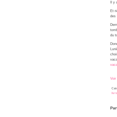
Il y
Et r
des 
Dern
tomb
du t
Donc
Luni
choi
vaca
vac
Voir
Cat
livr
Par