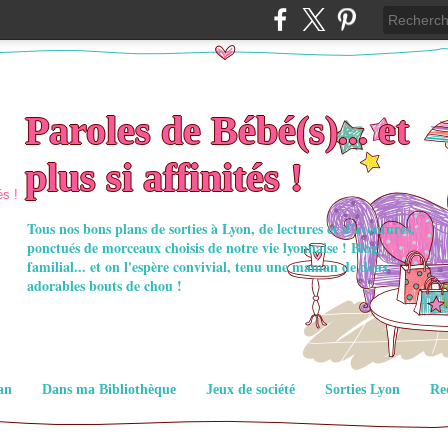
Paroles de Bébé(s)... et
plus si affinités !
Tous nos bons plans de sorties à Lyon, de lectures et d'aventures,
ponctués de morceaux choisis de notre vie lyonnaise ! Blog
familial... et on l'espère convivial, tenu une maman de deux
adorables bouts de chou !
an
Dans ma Bibliothèque
Jeux de société
Sorties Lyon
Re