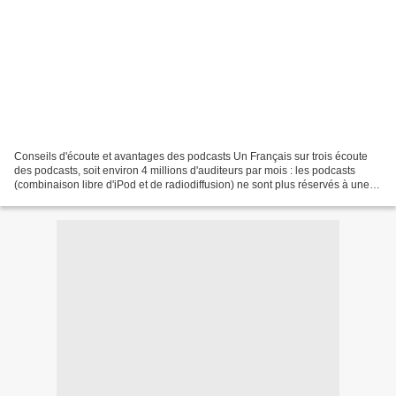
Conseils d'écoute et avantages des podcasts Un Français sur trois écoute
des podcasts, soit environ 4 millions d'auditeurs par mois : les podcasts
(combinaison libre d'iPod et de radiodiffusion) ne sont plus réservés à une
niche d'amateurs, mais constituent...