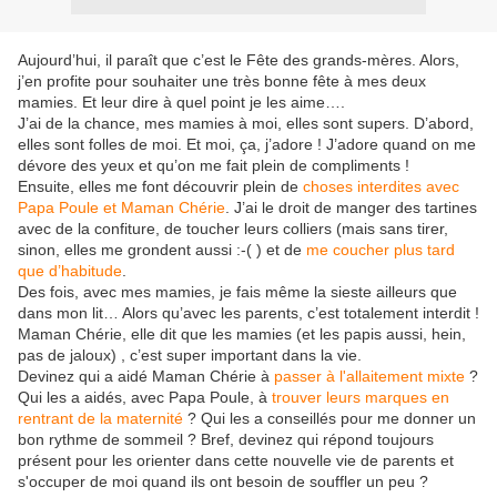
Aujourd’hui, il paraît que c’est le Fête des grands-mères. Alors,
j’en profite pour souhaiter une très bonne fête à mes deux
mamies. Et leur dire à quel point je les aime….
J’ai de la chance, mes mamies à moi, elles sont supers. D’abord,
elles sont folles de moi. Et moi, ça, j’adore ! J’adore quand on me
dévore des yeux et qu’on me fait plein de compliments !
Ensuite, elles me font découvrir plein de
choses interdites avec
Papa Poule et Maman Chérie
. J’ai le droit de manger des tartines
avec de la confiture, de toucher leurs colliers (mais sans tirer,
sinon, elles me grondent aussi :-( ) et de
me coucher plus tard
que d’habitude
.
Des fois, avec mes mamies, je fais même la sieste ailleurs que
dans mon lit… Alors qu’avec les parents, c’est totalement interdit !
Maman Chérie, elle dit que les mamies (et les papis aussi, hein,
pas de jaloux) , c’est super important dans la vie.
Devinez qui a aidé Maman Chérie à
passer à l'allaitement mixte
?
Qui les a aidés, avec Papa Poule, à
trouver leurs marques en
rentrant de la maternité
? Qui les a conseillés pour me donner un
bon rythme de sommeil ? Bref, devinez qui répond toujours
présent pour les orienter dans cette nouvelle vie de parents et
s'occuper de moi quand ils ont besoin de souffler un peu ?