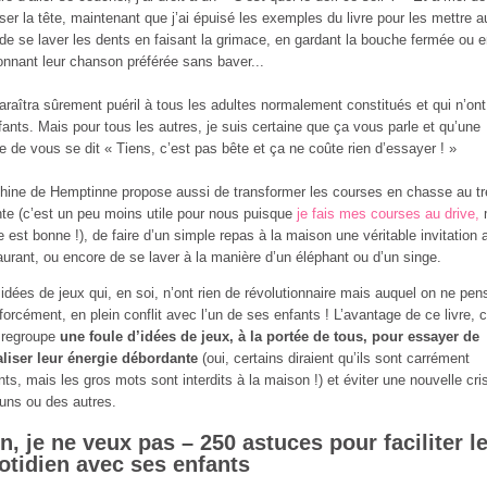
ser la tête, maintenant que j’ai épuisé les exemples du livre pour les mettre a
 de se laver les dents en faisant la grimace, en gardant la bouche fermée ou 
onnant leur chanson préférée sans baver...
araîtra sûrement puéril à tous les adultes normalement constitués et qui n’on
fants. Mais pour tous les autres, je suis certaine que ça vous parle et qu’une
ie de vous se dit « Tiens, c’est pas bête et ça ne coûte rien d’essayer ! »
hine de Hemptinne propose aussi de transformer les courses en chasse au tr
te (c’est un peu moins utile pour nous puisque
je fais mes courses au drive,
ée est bonne !), de faire d’un simple repas à la maison une véritable invitation 
aurant, ou encore de se laver à la manière d’un éléphant ou d’un singe.
idées de jeux qui, en soi, n’ont rien de révolutionnaire mais auquel on ne pen
forcément, en plein conflit avec l’un de ses enfants ! L’avantage de ce livre, c
l regroupe
une foule d’idées de jeux, à la portée de tous, pour essayer de
liser leur énergie débordante
(oui, certains diraient qu’ils sont carrément
nts, mais les gros mots sont interdits à la maison !) et éviter une nouvelle cri
uns ou des autres.
n, je ne veux pas – 250 astuces pour faciliter l
otidien avec ses enfants