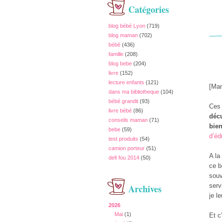
Catégories
blog bébé Lyon
(719)
blog maman
(702)
bébé
(436)
famille
(208)
blog bebe
(204)
livre
(152)
lecture enfants
(121)
[Ma
dans ma bibliotheque
(104)
bébé grandit
(93)
Ces 
livre bébé
(86)
décu
conseils maman
(71)
bien
bebe
(59)
d’éd
test produits
(54)
camion porteur
(51)
A la
defi fou 2014
(50)
ce b
souv
serv
Archives
je l
2026
Mai
(1)
Et c