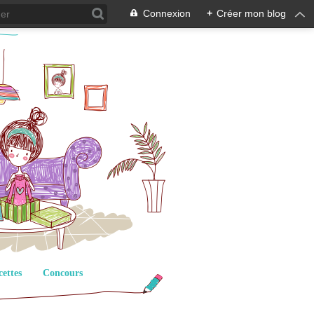
Connexion
+
Créer mon blog
cettes
Concours