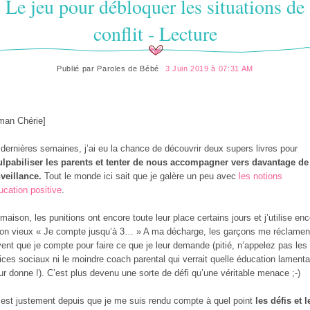
Le jeu pour débloquer les situations de
conflit - Lecture
Publié par
Paroles de Bébé
3 Juin 2019 à 07:31 AM
man Chérie]
dernières semaines, j’ai eu la chance de découvrir deux supers livres pour
lpabiliser les parents et tenter de nous accompagner vers davantage de
veillance.
Tout le monde ici sait que je galère un peu avec
les notions
ucation positive
.
 maison, les punitions ont encore toute leur place certains jours et j’utilise en
on vieux « Je compte jusqu’à 3… » A ma décharge, les garçons me réclamen
ent que je compte pour faire ce que je leur demande (pitié, n’appelez pas les
ices sociaux ni le moindre coach parental qui verrait quelle éducation lamenta
eur donne !). C’est plus devenu une sorte de défi qu’une véritable menace ;-)
’est justement depuis que je me suis rendu compte à quel point
les défis et l