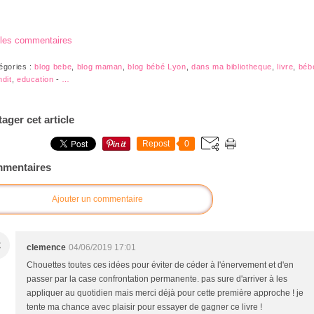
 les commentaires
égories :
blog bebe
,
blog maman
,
blog bébé Lyon
,
dans ma bibliotheque
,
livre
,
béb
ndit
,
education
-
…
tager cet article
Repost
0
mentaires
Ajouter un commentaire
C
clemence
04/06/2019 17:01
Chouettes toutes ces idées pour éviter de céder à l'énervement et d'en
passer par la case confrontation permanente. pas sure d'arriver à les
appliquer au quotidien mais merci déjà pour cette première approche ! je
tente ma chance avec plaisir pour essayer de gagner ce livre !