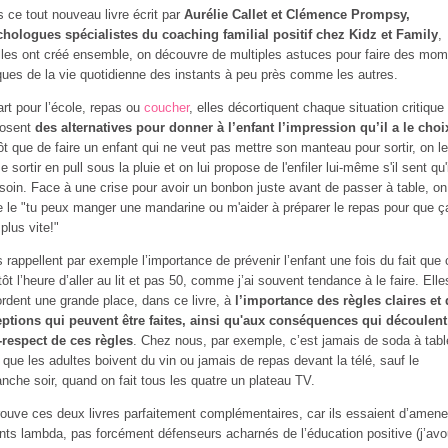
 ce tout nouveau livre écrit par
Aurélie Callet et Clémence Prompsy,
hologues spécialistes du coaching familial positif chez Kidz et Family
,
lles ont créé ensemble, on découvre de multiples astuces pour faire des mo
iques de la vie quotidienne des instants à peu près comme les autres.
rt pour l’école, repas ou
coucher
, elles décortiquent chaque situation critique 
posent
des alternatives pour donner à l’enfant l’impression qu’il a le choi
ôt que de faire un enfant qui ne veut pas mettre son manteau pour sortir, on le
se sortir en pull sous la pluie et on lui propose de l'enfiler lui-même s'il sent qu'
soin. Face à une crise pour avoir un bonbon juste avant de passer à table, on
e le "tu peux manger une mandarine ou m'aider à préparer le repas pour que ç
 plus vite!"
s rappellent par exemple l’importance de prévenir l’enfant une fois du fait que 
tôt l’heure d’aller au lit et pas 50, comme j’ai souvent tendance à le faire. Elle
rdent une grande place, dans ce livre, à
l’importance des règles claires et
ptions qui peuvent être faites, ainsi qu'aux conséquences qui découlen
respect de ces règles
. Chez nous, par exemple, c’est jamais de soda à tabl
 que les adultes boivent du vin ou jamais de repas devant la télé, sauf le
nche soir, quand on fait tous les quatre un plateau TV.
rouve ces deux livres parfaitement complémentaires, car ils essaient d’amene
nts lambda, pas forcément défenseurs acharnés de l’éducation positive (j’av