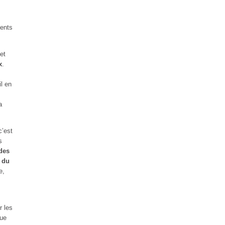
ments
et
x
.
il en
a
c’est
s
 des
t du
e,
r les
oue