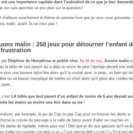
 ont une importance capitale dans l’exécution de ce que je leur demand
je me suis penchée un peu plus sur la question !
t d’ailleurs exactement le thème du premier livre que je veux vous présenter :
ns malin, avant Je ne veux pas !
uons malin : 250 jeux pour détourner l’enfant d
 frustration
t par
Delphine de Hemptinne et publié chez
Au fil de soi
, Jouons malin
e
eu la bible de tout parent qui a déjà eu envie de jeter l’éponge devant une én
re pour une banane épluchée alors qu’il la voulait avec la peau, un bain qui do
rêter ou un besoin inexpliqué de mettre un short alors qu’il pleut des cordes d
 jours...
, c’est
LA bible que tout parent d’un enfant de moins de 6 ans devrait av
ntre les mains au moins une fois dans sa vie
!
 maison, par exemple, le jeu du Cap ou pas Cap pour se brosser les dents a
sformé la corvée du passage à la salle de bains avant d’aller se coucher en
che partie de rigolade, même pour moi ! Dès que je dis aux garçons qu’il va êt
ure d’aller se coucher, j’ai droit à un « C’est quoi le défi ce soir ? » Et à moi d