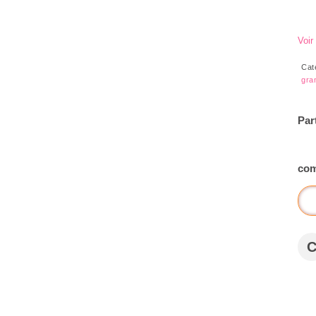
Voir
Cat
gra
Par
com