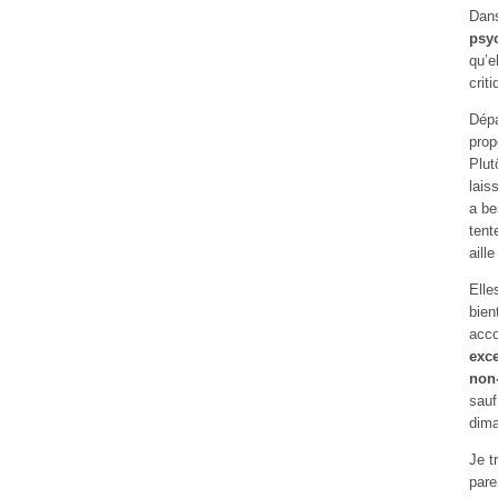
Dans
psyc
qu’e
crit
Dépa
pro
Plut
lais
a be
tent
aille
Elle
bien
acco
exce
non-
sauf
dima
Je t
pare