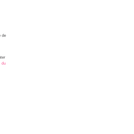
e de
ter
 du