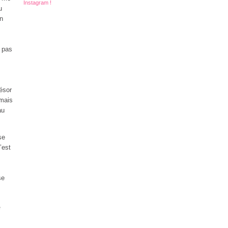
Instagram !
u
en
t pas
ésor
mais
au
se
’est
se
e