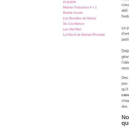
et grands
creu
Maman Puissance 4 + 1
défi
Bubble Gones
fred
Les Broutilles de Nanou
Six à la Maison
ça p
Lou Mat Maé
d’en
La Récré de Maman Pirouette
part
Delp
géan
l’id
rest
Des 
pas 
qu’i
cana
chia
des 
No
qu