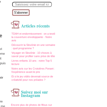
E
e
m
a
i
l
Articles récents
TDAH et endormissement : on a testé
e
la couverture enveloppante - Notre
avis
Découvrir la Slovénie en une semaine
: quel programme ?
st
Voyager en Slovénie : 10 choses à
ième
savoir pour profiter sans prise de tête
it
Livres enfants 10 ans : notre Top 5
epuis
lecture
Notre avis sur les Croisières Ponant :
l'expérience avant le prix
Et si le jeu vidéo devenait source de
oir
créativité pour nos préados ?
Suivez moi sur
Instagram
re
Encore plus de photos de fifous sur
e me