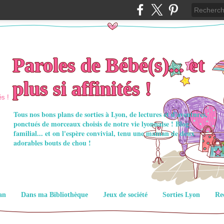
Paroles de Bébé(s)... et
plus si affinités !
Tous nos bons plans de sorties à Lyon, de lectures et d'aventures,
ponctués de morceaux choisis de notre vie lyonnaise ! Blog
familial... et on l'espère convivial, tenu une maman de deux
adorables bouts de chou !
an
Dans ma Bibliothèque
Jeux de société
Sorties Lyon
Re