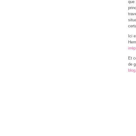
que 
prin
trav
situ
cert
Ici 
Hemp
irré
Et c
de g
blog