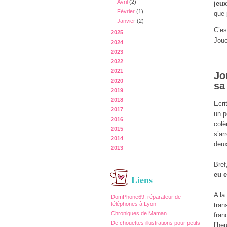
Avril
(2)
jeux
Février
(1)
que 
Janvier
(2)
C’es
2025
Jouo
2024
2023
2022
2021
Jo
2020
sa
2019
2018
Ecri
2017
un p
2016
colè
2015
s’ar
2014
deux
2013
Bref
eu e
Liens
A la
DomPhone69, réparateur de
téléphones à Lyon
tran
Chroniques de Maman
fran
De chouettes illustrations pour petits
l’he