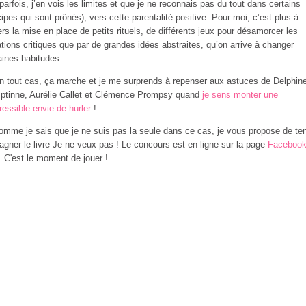
parfois, j’en vois les limites et que je ne reconnais pas du tout dans certains
cipes qui sont prônés), vers cette parentalité positive. Pour moi, c’est plus à
ers la mise en place de petits rituels, de différents jeux pour désamorcer les
ations critiques que par de grandes idées abstraites, qu’on arrive à changer
aines habitudes.
en tout cas, ça marche et je me surprends à repenser aux astuces de Delphin
tinne, Aurélie Callet et Clémence Prompsy quand
je sens monter une
pressible envie de hurler
!
omme je sais que je ne suis pas la seule dans ce cas, je vous propose de ten
agner le livre Je ne veux pas ! Le concours est en ligne sur la page
Facebook
. C'est le moment de jouer !