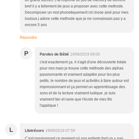
un grand succes. J ai imprime un jeu de memory de domino
bref il y a tellement de jeux a proposer avec cette methode.
Decomposer un mot phonetiquement rst chose aisé pour mes
loulous j adore cette methode que je ne connaissais pas y a
encore 5 ans
Répondre
P
Paroles de Bébé
19/06/2019 09:00
c'est exactement ça. il s'agit d'une découverte totale
pour moi mais je trouve cette méthode des alphas
passionnante et vraiment adaptée pour les plus
petits. le nombre de jeux et activités à faire autour est
impressionnant et ça permet un apprentissage des
sons et de la lecture vraiment ludique. je suis
vraiment fan et ravie que l'école de mes fils
l'applique !
L
Lilotrésors
19/06/2019 07:59
C’est passionnant ce moment où nos enfants font un « pas