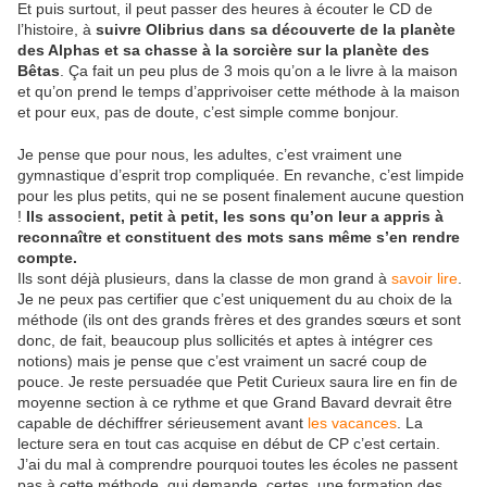
Et puis surtout, il peut passer des heures à écouter le CD de
l’histoire, à
suivre Olibrius dans sa découverte de la planète
des Alphas et sa chasse à la sorcière sur la planète des
Bêtas
. Ça fait un peu plus de 3 mois qu’on a le livre à la maison
et qu’on prend le temps d’apprivoiser cette méthode à la maison
et pour eux, pas de doute, c’est simple comme bonjour.
Je pense que pour nous, les adultes, c’est vraiment une
gymnastique d’esprit trop compliquée. En revanche, c’est limpide
pour les plus petits, qui ne se posent finalement aucune question
!
Ils associent, petit à petit, les sons qu’on leur a appris à
reconnaître et constituent des mots sans même s’en rendre
compte.
Ils sont déjà plusieurs, dans la classe de mon grand à
savoir lire
.
Je ne peux pas certifier que c’est uniquement du au choix de la
méthode (ils ont des grands frères et des grandes sœurs et sont
donc, de fait, beaucoup plus sollicités et aptes à intégrer ces
notions) mais je pense que c’est vraiment un sacré coup de
pouce. Je reste persuadée que Petit Curieux saura lire en fin de
moyenne section à ce rythme et que Grand Bavard devrait être
capable de déchiffrer sérieusement avant
les vacances
. La
lecture sera en tout cas acquise en début de CP c’est certain.
J’ai du mal à comprendre pourquoi toutes les écoles ne passent
pas à cette méthode, qui demande, certes, une formation des