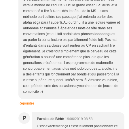
vers le monde de l’adulte » ! Ici le grand est en GS aussi et a
commencé à lire à 4 ans dès le début de la MS ... sans
méthode particulière (au passage, j’ai entendu parler des
alpha et ça paraît super!). Aujourd’hui il a une lecture variée et
autonome et s’amuse à épeler des mots de tête dans ses
conversations (ce qui fait parfois des phrases looooongues
au parler là où sa lecture est parfaitement fluide lol). Pas mal
d’enfants dans sa classe vont rentrer au CP en sachant lire
également. Je crois tout simplement que le cerveau de cette
génération a poussé une compétence plus loin que les
générations précédentes. Les programmes de maternelle
sont probablement aussi plus méthodologiques ... à côté, il y
a des enfants qui fonctionnent par bonds et qui passeront à la
vitesse supérieure quand l’intérêt sera là. Amusez-vous bien,
cette période crée des occasions sympathiques de jeux et de
complicité :-)
Répondre
P
Paroles de Bébé
19/06/2019 08:58
C'est exactement ça ! c'est tellement passionnant ce